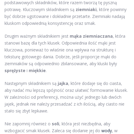
podstawowych składników, które razem tworzą tę pyszną
potrawę. Kluczowym składnikiem są
ziemniaki
, które powinny
być dobrze ugotowane i dokładnie przetarte. Ziemniaki nadają
kluskom odpowiednią konsystencję oraz smak.
Drugim ważnym składnikiem jest
mąka ziemniaczana
, która
stanowi bazę dla tych klusek. Odpowiednia ilość mąki jest
kluczowa, ponieważ to właśnie ona wpływa na strukturę i
teksturę gotowego dania. Dobrze, jeśli proporcje mąki do
ziemniaków są odpowiednio zbilansowane, aby kluski były
sprężyste
i
miękkie
.
Następnym składnikiem są
jajka
, które dodaje się do ciasta,
aby nadać mu lepszą spójność oraz ułatwić formowanie klusek.
W zależności od preferencji, można użyć jednego lub dwóch
jajek, jednak nie należy przesadzać z ich ilością, aby ciasto nie
stało się zbyt lepkawe.
Nie zapomnij również o
soli
, która jest niezbędna, aby
wzbogacić smak klusek. Zaleca się dodanie jej do
wody
, w