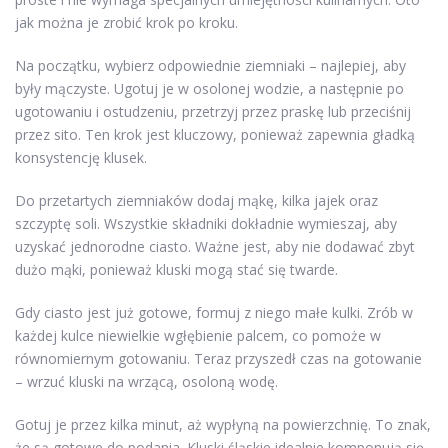
jak można je zrobić krok po kroku.
Na początku, wybierz odpowiednie ziemniaki – najlepiej, aby
były mączyste. Ugotuj je w osolonej wodzie, a następnie po
ugotowaniu i ostudzeniu, przetrzyj przez praskę lub przeciśnij
przez sito. Ten krok jest kluczowy, ponieważ zapewnia gładką
konsystencję klusek.
Do przetartych ziemniaków dodaj mąkę, kilka jajek oraz
szczyptę soli. Wszystkie składniki dokładnie wymieszaj, aby
uzyskać jednorodne ciasto. Ważne jest, aby nie dodawać zbyt
dużo mąki, ponieważ kluski mogą stać się twarde.
Gdy ciasto jest już gotowe, formuj z niego małe kulki. Zrób w
każdej kulce niewielkie wgłębienie palcem, co pomoże w
równomiernym gotowaniu. Teraz przyszedł czas na gotowanie
– wrzuć kluski na wrzącą, osoloną wodę.
Gotuj je przez kilka minut, aż wypłyną na powierzchnię. To znak,
że są gotowe do podania. Kluski śląskie idealnie komponują się