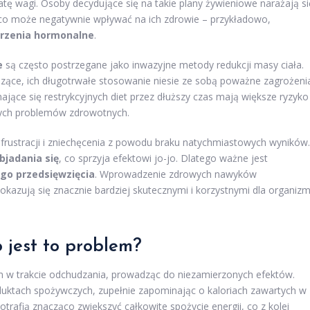
ratę wagi. Osoby decydujące się na takie plany żywieniowe narażają si
 co może negatywnie wpływać na ich zdrowie – przykładowo,
rzenia hormonalne
.
e
są często postrzegane jako inwazyjne metody redukcji masy ciała.
ące, ich długotrwałe stosowanie niesie ze sobą poważne zagrożeni
ające się restrykcyjnych diet przez dłuższy czas mają większe ryzyko
nnych problemów zdrowotnych.
rustracji i zniechęcenia z powodu braku natychmiastowych wyników.
bjadania się
, co sprzyja efektowi jo-jo. Dlatego ważne jest
go przedsięwzięcia
. Wprowadzenie zdrowych nawyków
okazują się znacznie bardziej skutecznymi i korzystnymi dla organiz
o jest to problem?
w trakcie odchudzania, prowadząc do niezamierzonych efektów.
oduktach spożywczych, zupełnie zapominając o kaloriach zawartych w
trafią znacząco zwiększyć całkowite spożycie energii, co z kolei