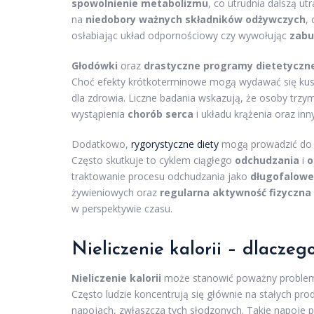
spowolnienie metabolizmu
, co utrudnia dalszą ut
na
niedobory ważnych składników odżywczych
,
osłabiając układ odpornościowy czy wywołując
zabu
Głodówki
oraz
drastyczne programy dietetyczn
Choć efekty krótkoterminowe mogą wydawać się kusz
dla zdrowia. Liczne badania wskazują, że osoby trzym
wystąpienia
chorób serca
i układu krążenia oraz i
Dodatkowo,
rygorystyczne diety
mogą prowadzić do f
Często skutkuje to cyklem ciągłego
odchudzania
i
o
traktowanie procesu odchudzania jako
długofalowe
żywieniowych oraz
regularna aktywność fizyczna
w perspektywie czasu.
Nieliczenie kalorii – dlaczeg
Nieliczenie kalorii
może stanowić poważny problem 
Często ludzie koncentrują się głównie na stałych pr
napojach, zwłaszcza tych słodzonych. Takie napoje po