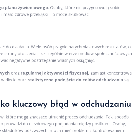
go planu żywieniowego
. Osoby, które nie przygotowują sobie
e i mało zdrowe przekąski. To może skutkować:
ć do działania. Wiele osób pragnie natychmiastowych rezultatów, c
sja ze strony otoczenia – szczególnie w erze mediów społecznościowych
ować negatywne postrzeganie własnych osiągnięć.
wych
oraz
regularnej aktywności fizycznej
, zamiast koncentrowa
i w diecie oraz
realistyczne podejście do celów odchudzania
są
ako kluczowy błąd w odchudzaniu
ów, które mogą znacząco utrudnić proces odchudzania. Taki sposób
, co prowadzi do niezdrowego podjadania między posiłkami. Osoby,
ę składników odżywczych, mogą mieć problem z kontrolowaniem