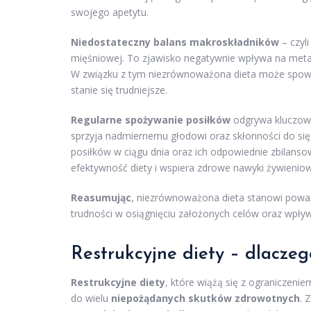
swojego apetytu.
Niedostateczny balans makroskładników
– czyl
mięśniowej. To zjawisko negatywnie wpływa na metabo
W związku z tym niezrównoważona dieta może spowoln
stanie się trudniejsze.
Regularne spożywanie posiłków
odgrywa kluczową 
sprzyja nadmiernemu głodowi oraz skłonności do si
posiłków w ciągu dnia oraz ich odpowiednie zbilan
efektywność diety i wspiera zdrowe nawyki żywienio
Reasumując
, niezrównoważona dieta stanowi powa
trudności w osiągnięciu założonych celów oraz wpły
Restrukcyjne diety – dlacze
Restrukcyjne diety
, które wiążą się z ograniczen
do wielu
niepożądanych skutków zdrowotnych
. 