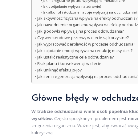
Jak nieregularne posiłki wpływają na metabolizm?
Jak podjadanie wpływa na zdrowie?
Jak alkohol i słodzone napoje wpływają na odchudzanie?
Jak aktywność fizyczna wpływa na efekty odchudzania?
Jak nawodnienie organizmu wpływa na efekty odchudz
Jak głodówki wpływają na proces odchudzania?
Czy weekendowe przerwy w diecie są korzystne?
Jak wypracować cierpliwość w procesie odchudzania?
Jak zajadanie emocji wpływa na redukcję masy ciała?
Jak ustalić realistyczne cele odchudzania?
Brak planu i konsekwencji w diecie
Jak uniknąć efektu jo-jo?
Jak sen i regeneracja wpływają na proces odchudzania
Główne błędy w odchudza
W trakcie odchudzania wiele osób popełnia klu
wysiłków.
Często spotykanym problemem jest
niez
zmęczenia organizmu. Ważne jest, aby zwracać uwa
kaloryczną.