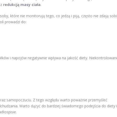
 z
redukcją masy ciała
.
by, które nie monitorują tego, co jedzą i piją, często nie zdają sob
oli prowadzi do:
iłków i napojów negatywnie wpływa na jakość diety. Niekontrolowan
u oraz samopoczuciu. Z tego względu warto poważnie przemyśleć
chudzania. Warto dążyć do bardziej świadomego podejścia do diety i
dłospisie.