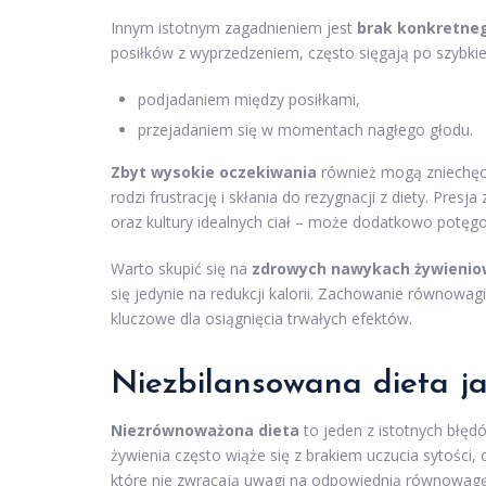
Innym istotnym zagadnieniem jest
brak konkretne
posiłków z wyprzedzeniem, często sięgają po szybki
podjadaniem między posiłkami,
przejadaniem się w momentach nagłego głodu.
Zbyt wysokie oczekiwania
również mogą zniechęca
rodzi frustrację i skłania do rezygnacji z diety. Pre
oraz kultury idealnych ciał – może dodatkowo potęg
Warto skupić się na
zdrowych nawykach żywienio
się jedynie na redukcji kalorii. Zachowanie równowag
kluczowe dla osiągnięcia trwałych efektów.
Niezbilansowana dieta j
Niezrównoważona dieta
to jeden z istotnych błęd
żywienia często wiąże się z brakiem uczucia sytości
które nie zwracają uwagi na odpowiednią równowag