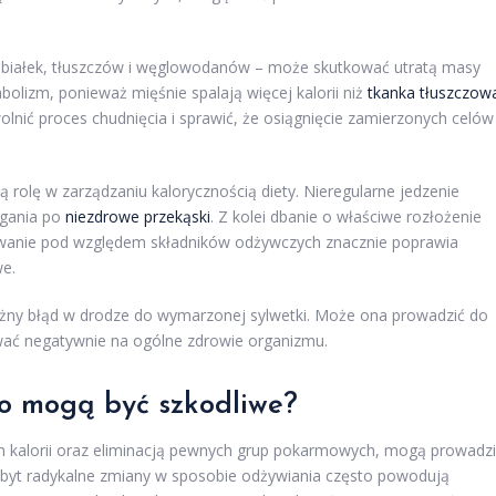
i białek, tłuszczów i węglowodanów – może skutkować utratą masy
lizm, ponieważ mięśnie spalają więcej kalorii niż
tkanka tłuszczow
ić proces chudnięcia i sprawić, że osiągnięcie zamierzonych celów
rolę w zarządzaniu kalorycznością diety. Nieregularne jedzenie
ęgania po
niezdrowe przekąski
. Z kolei dbanie o właściwe rozłożenie
sowanie pod względem składników odżywczych znacznie poprawia
we.
żny błąd w drodze do wymarzonej sylwetki. Może ona prowadzić do
wać negatywnie na ogólne zdrowie organizmu.
go mogą być szkodliwe?
iem kalorii oraz eliminacją pewnych grup pokarmowych, mogą prowadz
Zbyt radykalne zmiany w sposobie odżywiania często powodują