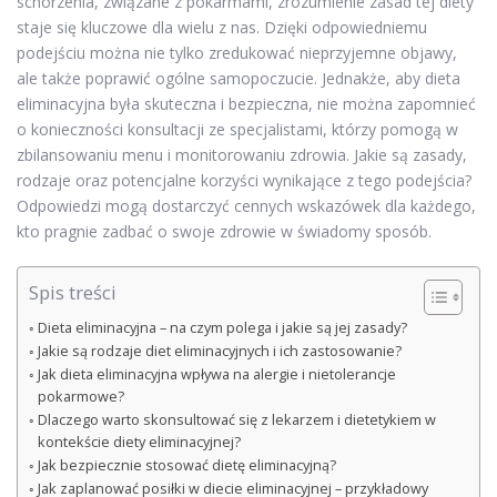
schorzenia, związane z pokarmami, zrozumienie zasad tej diety
staje się kluczowe dla wielu z nas. Dzięki odpowiedniemu
podejściu można nie tylko zredukować nieprzyjemne objawy,
ale także poprawić ogólne samopoczucie. Jednakże, aby dieta
eliminacyjna była skuteczna i bezpieczna, nie można zapomnieć
o konieczności konsultacji ze specjalistami, którzy pomogą w
zbilansowaniu menu i monitorowaniu zdrowia. Jakie są zasady,
rodzaje oraz potencjalne korzyści wynikające z tego podejścia?
Odpowiedzi mogą dostarczyć cennych wskazówek dla każdego,
kto pragnie zadbać o swoje zdrowie w świadomy sposób.
Spis treści
Dieta eliminacyjna – na czym polega i jakie są jej zasady?
Jakie są rodzaje diet eliminacyjnych i ich zastosowanie?
Jak dieta eliminacyjna wpływa na alergie i nietolerancje
pokarmowe?
Dlaczego warto skonsultować się z lekarzem i dietetykiem w
kontekście diety eliminacyjnej?
Jak bezpiecznie stosować dietę eliminacyjną?
Jak zaplanować posiłki w diecie eliminacyjnej – przykładowy