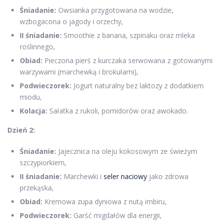
Śniadanie:
Owsianka przygotowana na wodzie,
wzbogacona o jagody i orzechy,
II śniadanie:
Smoothie z banana, szpinaku oraz mleka
roślinnego,
Obiad:
Pieczona pierś z kurczaka serwowana z gotowanymi
warzywami (marchewką i brokułami),
Podwieczorek:
Jogurt naturalny bez laktozy z dodatkiem
miodu,
Kolacja:
Sałatka z rukoli, pomidorów oraz awokado.
Dzień 2:
Śniadanie:
Jajecznica na oleju kokosowym ze świeżym
szczypiorkiem,
II śniadanie:
Marchewki i
seler naciowy
jako zdrowa
przekąska,
Obiad:
Kremowa zupa dyniowa z nutą imbiru,
Podwieczorek:
Garść migdałów dla energii,