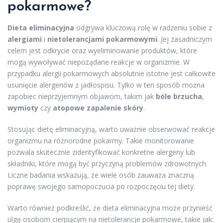
pokarmowe?
Dieta eliminacyjna
odgrywa kluczową rolę w radzeniu sobie z
alergiami
i
nietolerancjami pokarmowymi
. Jej zasadniczym
celem jest odkrycie oraz wyeliminowanie produktów, które
mogą wywoływać niepożądane reakcje w organizmie. W
przypadku alergii pokarmowych absolutnie istotne jest całkowite
usunięcie alergenów z jadłospisu. Tylko w ten sposób można
zapobiec nieprzyjemnym objawom, takim jak
bóle brzucha
,
wymioty
czy
atopowe zapalenie skóry
.
Stosując dietę eliminacyjną, warto uważnie obserwować reakcje
organizmu na różnorodne pokarmy. Takie monitorowanie
pozwala skutecznie zidentyfikować konkretne alergeny lub
składniki, które mogą być przyczyną problemów zdrowotnych.
Liczne badania wskazują, że wiele osób zauważa znaczną
poprawę swojego samopoczucia po rozpoczęciu tej diety.
Warto również podkreślić, że dieta eliminacyjna może przynieść
ulgę osobom cierpiącym na nietolerancje pokarmowe, takie jak: