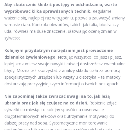
Aby skutecznie śledzić postępy w odchudzaniu, warto
wypróbować kilka sprawdzonych technik.
Regularne
ważenie się, najlepiej raz w tygodniu, pozwala zauważyć zmiany
w masie ciała. Kontrola obwodów, takich jak talia, biodra czy
uda, również ma duże znaczenie, ułatwiając ocenę zmian w
sylwetce.
Kolejnym przydatnym narzędziem jest prowadzenie
dziennika żywieniowego.
Notując wszystko, co jesz i pijesz,
lepiej zrozumiesz swoje nawyki i łatwiej dostrzeżesz ewentualne
błędy. Można też skorzystać z analizy składu ciała za pomocą
specjalistycznych urządzeń lub wizyty u dietetyka – te metody
dostarczają precyzyjniejszych informacji o twoich postępach.
Nie zapominaj także zwracać uwagi na to, jak leżą
ubrania oraz jak się czujesz na co dzień.
Robienie zdjęć
sylwetki co miesiąc to kolejny sposób na obserwację
długoterminowych efektów oraz utrzymanie motywacji do
dalszej pracy nad sobą. Systematyczne monitorowanie
postępów nie tylko wspiera osiąganie celów odchudzania, ale