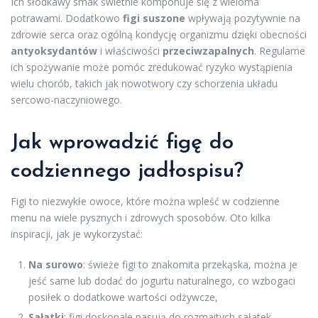
Ich słodkawy smak świetnie komponuje się z wieloma
potrawami. Dodatkowo
figi suszone
wpływają pozytywnie na
zdrowie serca oraz ogólną kondycję organizmu dzięki obecności
antyoksydantów
i właściwości
przeciwzapalnych
. Regularne
ich spożywanie może pomóc zredukować ryzyko wystąpienia
wielu chorób, takich jak nowotwory czy schorzenia układu
sercowo-naczyniowego.
Jak wprowadzić figę do
codziennego jadłospisu?
Figi to niezwykłe owoce, które można wpleść w codzienne
menu na wiele pysznych i zdrowych sposobów. Oto kilka
inspiracji, jak je wykorzystać:
Na surowo
: świeże figi to znakomita przekąska, można je
jeść same lub dodać do jogurtu naturalnego, co wzbogaci
posiłek o dodatkowe wartości odżywcze,
Sałatki
: figi doskonale pasują do rozmaitych sałatek,