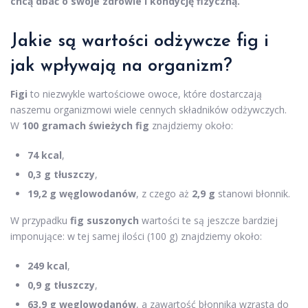
chcą dbać o swoje zdrowie i kondycję fizyczną.
Jakie są wartości odżywcze fig i
jak wpływają na organizm?
Figi
to niezwykle wartościowe owoce, które dostarczają
naszemu organizmowi wiele cennych składników odżywczych.
W
100 gramach świeżych fig
znajdziemy około:
74 kcal
,
0,3 g tłuszczy
,
19,2 g węglowodanów
, z czego aż
2,9 g
stanowi błonnik.
W przypadku
fig suszonych
wartości te są jeszcze bardziej
imponujące: w tej samej ilości (100 g) znajdziemy około:
249 kcal
,
0,9 g tłuszczy
,
63,9 g węglowodanów
, a zawartość błonnika wzrasta do