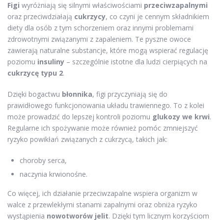
Figi
wyróżniają się silnymi właściwościami
przeciwzapalnymi
oraz przeciwdziałają
cukrzycy
, co czyni je cennym składnikiem
diety dla osób z tym schorzeniem oraz innymi problemami
zdrowotnymi związanymi z zapaleniem. Te pyszne owoce
zawierają naturalne substancje, które mogą wspierać regulację
poziomu
insuliny
– szczególnie istotne dla ludzi cierpiących na
cukrzycę typu 2
.
Dzięki bogactwu
błonnika
, figi przyczyniają się do
prawidłowego funkcjonowania układu trawiennego. To z kolei
może prowadzić do lepszej kontroli poziomu
glukozy we krwi
.
Regularne ich spożywanie może również pomóc zmniejszyć
ryzyko powikłań związanych z cukrzycą, takich jak:
choroby serca,
naczynia krwionośne.
Co więcej, ich działanie przeciwzapalne wspiera organizm w
walce z przewlekłymi stanami zapalnymi oraz obniża ryzyko
wystąpienia
nowotworów jelit
. Dzięki tym licznym korzyściom