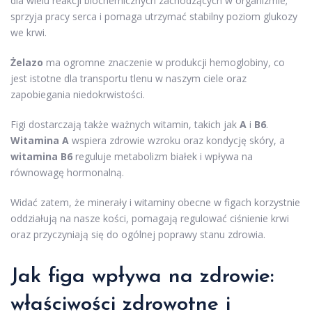
dla wielu reakcji biochemicznych zachodzących w organizmie;
sprzyja pracy serca i pomaga utrzymać stabilny poziom glukozy
we krwi.
Żelazo
ma ogromne znaczenie w produkcji hemoglobiny, co
jest istotne dla transportu tlenu w naszym ciele oraz
zapobiegania niedokrwistości.
Figi dostarczają także ważnych witamin, takich jak
A
i
B6
.
Witamina A
wspiera zdrowie wzroku oraz kondycję skóry, a
witamina B6
reguluje metabolizm białek i wpływa na
równowagę hormonalną.
Widać zatem, że minerały i witaminy obecne w figach korzystnie
oddziałują na nasze kości, pomagają regulować ciśnienie krwi
oraz przyczyniają się do ogólnej poprawy stanu zdrowia.
Jak figa wpływa na zdrowie:
właściwości zdrowotne i