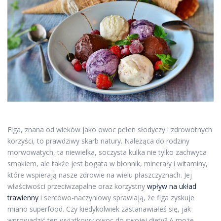
Figa, znana od wieków jako owoc pełen słodyczy i zdrowotnych
korzyści, to prawdziwy skarb natury. Należąca do rodziny
morwowatych, ta niewielka, soczysta kulka nie tylko zachwyca
smakiem, ale także jest bogata w błonnik, minerały i witaminy,
które wspierają nasze zdrowie na wielu płaszczyznach. Jej
właściwości przeciwzapalne oraz korzystny
wpływ na układ
trawienny
i sercowo-naczyniowy sprawiają, że figa zyskuje
miano superfood. Czy kiedykolwiek zastanawiałeś się, jak
wprowadzić ten wyjątkowy owoc do swojej diety? A może