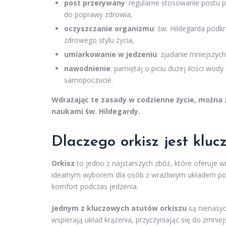
post przerywany
: regularne stosowanie postu 
do poprawy zdrowia,
oczyszczanie organizmu
: św. Hildegarda podk
zdrowego stylu życia,
umiarkowanie w jedzeniu
: zjadanie mniejszych
nawodnienie
: pamiętaj o piciu dużej ilości wod
samopoczucie.
Wdrażając te zasady w codzienne życie, można
naukami św. Hildegardy.
Dlaczego orkisz jest klu
Orkisz
to jedno z najstarszych zbóż, które oferuje w
idealnym wyborem dla osób z wrażliwym układem po
komfort podczas jedzenia.
Jednym z kluczowych atutów orkiszu
są nienasyc
wspierają układ krążenia, przyczyniając się do zmn