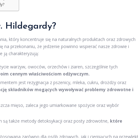
dy?
. Hildegardy?
ia, który koncentruje się na naturalnych produktach oraz zdrowych
ię na przekonaniu, że jedzenie powinno wspierać nasze zdrowie i
 ją charakteryzują:
życie warzyw, owoców, orzechów i ziaren, szczególnie tych
 swoim cennym właściwościom odżywczym.
mentem jest rezygnacja z pszenicy, mleka, cukru, drożdży oraz
nację składników mogących wywoływać problemy zdrowotne i
uszcza mięso, zaleca jego umiarkowane spożycie oraz wybór
 są także metody detoksykacji oraz posty zdrowotne,
które
stosowana zarówno dla osób zdrowych, jak i cierpiących na przewlek