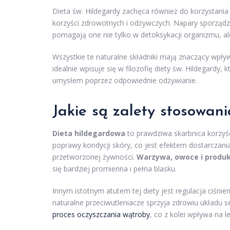
Dieta św. Hildegardy zachęca również do korzystania z
korzyści zdrowotnych i odżywczych. Napary sporządza
pomagają one nie tylko w detoksykacji organizmu, al
Wszystkie te naturalne składniki mają znaczący wpł
idealnie wpisuje się w filozofię diety św. Hildegard
umysłem poprzez odpowiednie odżywianie.
Jakie są zalety stosowani
Dieta hildegardowa
to prawdziwa skarbnica korzyśc
poprawy kondycji skóry, co jest efektem dostarczan
przetworzonej żywności.
Warzywa, owoce i produk
się bardziej promienna i pełna blasku.
Innym istotnym atutem tej diety jest regulacja ciśni
naturalne przeciwutleniacze sprzyja zdrowiu układ
proces oczyszczania wątroby
, co z kolei wpływa na 