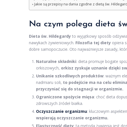
Jakie są przepisy na dania zgodne z dietą św. Hildegar
Na czym polega dieta św
Dieta św. Hildegardy
to wyjątkowy sposób odżywian
nawykach żywieniowych.
Filozofia tej diety
opiera s
dobre samopoczucie. Oto najważniejsze zasady, które
Naturalne składniki
: dieta promuje bogate spo
orkiszowych,
orkisz zyskuje uznanie dzięki
Unikanie szkodliwych produktów
: ważnym ele
nadmiaru soli,
to podejście ma na celu elimi
przyczyniać się do stagnacji w organizmie.
Ograniczone spożycie mięsa
: choć dieta dop
zdrowszych źródeł białka.
Oczyszczanie organizmu
: kluczowym aspektem
wspierają oczyszczanie organizmu.
Elastyczność diety
: ta metoda żywienia jest do