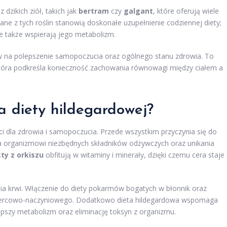
 dzikich ziół, takich jak
bertram
czy
galgant
, które oferują wiele
ne z tych roślin stanowią doskonałe uzupełnienie codziennej diety;
e także wspierają jego metabolizm.
yw na polepszenie samopoczucia oraz ogólnego stanu zdrowia. To
y, która podkreśla konieczność zachowania równowagi między ciałem a
a diety hildegardowej?
i dla zdrowia i samopoczucia. Przede wszystkim przyczynia się do
ia organizmowi niezbędnych składników odżywczych oraz unikania
ty z orkiszu
obfitują w witaminy i minerały, dzięki czemu cera staje
enia krwi. Włączenie do diety pokarmów bogatych w błonnik oraz
u sercowo-naczyniowego. Dodatkowo dieta hildegardowa wspomaga
lepszy metabolizm oraz eliminację toksyn z organizmu.