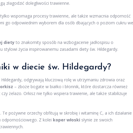
ą złagodzić dolegliwości trawienne.
e tylko wspomaga procesy trawienne, ale także wzmacnia odporność
ni go odpowiednim wyborem dla osób dbających o poziom cukru w
j diety
to znakomity sposób na wzbogacenie jadłospisu o
 stylowi życia inspirowanemu zasadami diety św. Hildegardy.
iki w diecie św. Hildegardy?
w. Hildegardy, odgrywają kluczową rolę w utrzymaniu zdrowia oraz
orkisz
– zboże bogate w białko i błonnik, które dostarcza również
y żelazo. Orkisz nie tylko wspiera trawienie, ale także stabilizuje
e
. Te pożywne orzechy obfitują w skrobię i witaminę C, a ich działanie
u odpornościowego. Z kolei
koper włoski
słynie ze swoich
trawiennych.