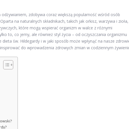
owym odżywianiem, zdobywa coraz większą popularność wśród osób
arta na naturalnych składnikach, takich jak orkisz, warzywa i zioła,
dżywczych, które mogą wspierać organizm w walce z różnymi
ylko to, co jemy, ale również styl życia – od oczyszczania organizmu
je dieta św. Hildegardy i w jaki sposób może wpłynąć na nasze zdrowi
ainspirować do wprowadzenia zdrowych zmian w codziennym żywieni
dowski?
rdy?