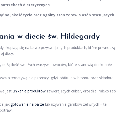
h potrzebach dietetycznych.
 na jakość życia oraz ogólny stan zdrowia osób stosujących
nia w diecie św. Hildegardy
dy skupiają się na łatwo przyswajalnych produktach, które przynoszą
ej diety:
ty dużą ilość świeżych warzyw i owoców, które stanowią doskonałe
zą alternatywę dla pszenicy, gdyż obfituje w błonnik oraz składniki
owe jest
unikanie produktów
zawierających cukier, drożdże, mleko i só
kie jak
gotowanie na parze
lub używanie garnków żeliwnych – te
potraw,