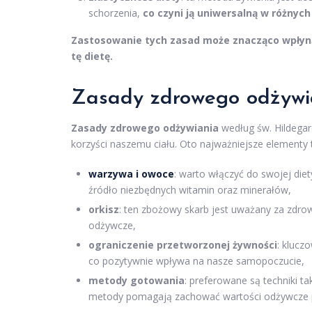
schorzenia,
co czyni ją uniwersalną w różnyc
Zastosowanie tych zasad może znacząco wpłynąć
tę dietę.
Zasady zdrowego odżywia
Zasady zdrowego odżywiania
według św. Hildegar
korzyści naszemu ciału. Oto najważniejsze elementy t
warzywa i owoce
: warto włączyć do swojej die
źródło niezbędnych witamin oraz minerałów,
orkisz
: ten zbożowy skarb jest uważany za zdrows
odżywcze,
ograniczenie przetworzonej żywności
: klucz
co pozytywnie wpływa na nasze samopoczucie,
metody gotowania
: preferowane są techniki ta
metody pomagają zachować wartości odżywcze 