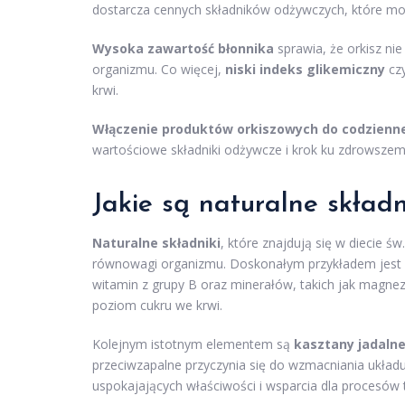
dostarcza cennych składników odżywczych, które mog
Wysoka zawartość błonnika
sprawia, że orkisz ni
organizmu. Co więcej,
niski indeks glikemiczny
czy
krwi.
Włączenie produktów orkiszowych do codzienne
wartościowe składniki odżywcze i krok ku zdrowszemu
Jakie są naturalne składn
Naturalne składniki
, które znajdują się w diecie ś
równowagi organizmu. Doskonałym przykładem jest
witamin z grupy B oraz minerałów, takich jak magnez cz
poziom cukru we krwi.
Kolejnym istotnym elementem są
kasztany jadaln
przeciwzapalne przyczynia się do wzmacniania układ
uspokajających właściwości i wsparcia dla procesów 