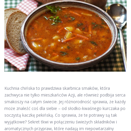
Kuchnia chińska to prawdziwa skarbnica smaków, która
zachwyca nie tylko mieszkańców Azji, ale również podbija serca
smakoszy na całym świecie. Jej różnorodność sprawia, że każdy
może znaleźć coś dla siebie – od słodko-kwaśnego kurczaka po
soczystą kaczkę pekińską. Co sprawia, że te potrawy są tak
wyjątkowe? Sekret tkwi w połączeniu świeżych składników i
aromatycznych przypraw, które nadają im niepowtarzalny