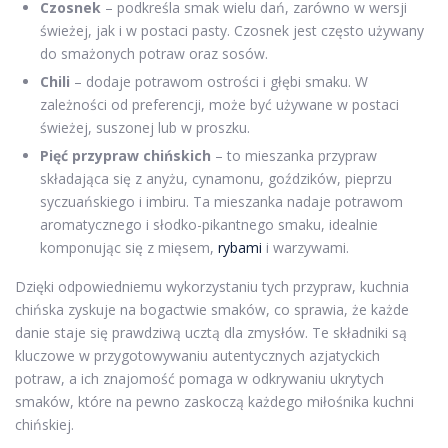
Czosnek
– podkreśla smak wielu dań, zarówno w wersji
świeżej, jak i w postaci pasty. Czosnek jest często używany
do smażonych potraw oraz sosów.
Chili
– dodaje potrawom ostrości i głębi smaku. W
zależności od preferencji, może być używane w postaci
świeżej, suszonej lub w proszku.
Pięć przypraw chińskich
– to mieszanka przypraw
składająca się z anyżu, cynamonu, goździków, pieprzu
syczuańskiego i imbiru. Ta mieszanka nadaje potrawom
aromatycznego i słodko-pikantnego smaku, idealnie
komponując się z mięsem,
rybami
i warzywami.
Dzięki odpowiedniemu wykorzystaniu tych przypraw, kuchnia
chińska zyskuje na bogactwie smaków, co sprawia, że każde
danie staje się prawdziwą ucztą dla zmysłów. Te składniki są
kluczowe w przygotowywaniu autentycznych azjatyckich
potraw, a ich znajomość pomaga w odkrywaniu ukrytych
smaków, które na pewno zaskoczą każdego miłośnika kuchni
chińskiej.