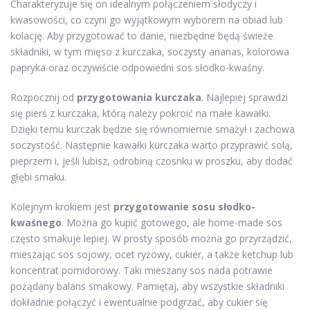
Charakteryzuje się on idealnym połączeniem słodyczy i
kwasowości, co czyni go wyjątkowym wyborem na obiad lub
kolację. Aby przygotować to danie, niezbędne będą świeże
składniki, w tym mięso z kurczaka, soczysty ananas, kolorowa
papryka oraz oczywiście odpowiedni sos słodko-kwaśny.
Rozpocznij od
przygotowania kurczaka
. Najlepiej sprawdzi
się pierś z kurczaka, którą należy pokroić na małe kawałki.
Dzięki temu kurczak będzie się równomiernie smażył i zachowa
soczystość. Następnie kawałki kurczaka warto przyprawić solą,
pieprzem i, jeśli lubisz, odrobiną czosnku w proszku, aby dodać
głębi smaku.
Kolejnym krokiem jest
przygotowanie sosu słodko-
kwaśnego
. Można go kupić gotowego, ale home-made sos
często smakuje lepiej. W prosty sposób można go przyrządzić,
mieszając sos sojowy, ocet ryżowy, cukier, a także ketchup lub
koncentrat pomidorowy. Taki mieszany sos nada potrawie
pożądany balans smakowy. Pamiętaj, aby wszystkie składniki
dokładnie połączyć i ewentualnie podgrzać, aby cukier się