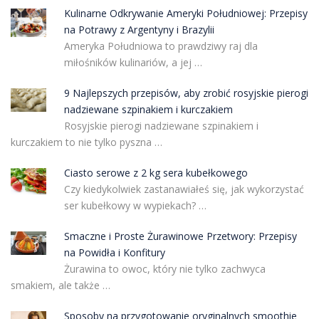
Kulinarne Odkrywanie Ameryki Południowej: Przepisy
na Potrawy z Argentyny i Brazylii
Ameryka Południowa to prawdziwy raj dla
miłośników kulinariów, a jej …
9 Najlepszych przepisów, aby zrobić rosyjskie pierogi
nadziewane szpinakiem i kurczakiem
Rosyjskie pierogi nadziewane szpinakiem i
kurczakiem to nie tylko pyszna …
Ciasto serowe z 2 kg sera kubełkowego
Czy kiedykolwiek zastanawiałeś się, jak wykorzystać
ser kubełkowy w wypiekach? …
Smaczne i Proste Żurawinowe Przetwory: Przepisy
na Powidła i Konfitury
Żurawina to owoc, który nie tylko zachwyca
smakiem, ale także …
Sposoby na przygotowanie oryginalnych smoothie