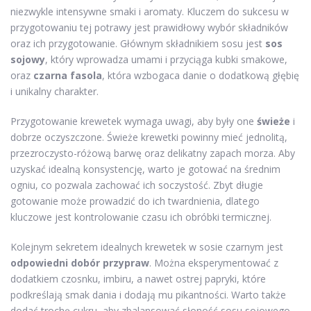
niezwykle intensywne smaki i aromaty. Kluczem do sukcesu w
przygotowaniu tej potrawy jest prawidłowy wybór składników
oraz ich przygotowanie. Głównym składnikiem sosu jest
sos
sojowy
, który wprowadza umami i przyciąga kubki smakowe,
oraz
czarna fasola
, która wzbogaca danie o dodatkową głębię
i unikalny charakter.
Przygotowanie krewetek wymaga uwagi, aby były one
świeże
i
dobrze oczyszczone. Świeże krewetki powinny mieć jednolitą,
przezroczysto-różową barwę oraz delikatny zapach morza. Aby
uzyskać idealną konsystencję, warto je gotować na średnim
ogniu, co pozwala zachować ich soczystość. Zbyt długie
gotowanie może prowadzić do ich twardnienia, dlatego
kluczowe jest kontrolowanie czasu ich obróbki termicznej.
Kolejnym sekretem idealnych krewetek w sosie czarnym jest
odpowiedni dobór przypraw
. Można eksperymentować z
dodatkiem czosnku, imbiru, a nawet ostrej papryki, które
podkreślają smak dania i dodają mu pikantności. Warto także
dodać trochę cukru, aby zbalansować słoność sosu sojowego