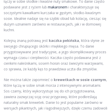
łączy w sobie słodkie i kwaśne nuty smakowe. To danie często
podawane jest z ryżem lub
makaronem
i charakteryzuje się
soczystymi kawałkami kurczaka w gęstym, słodko-kwaśnym
sosie. Idealnie nadaje się na szybki obiad lub kolację, ciesząc się
dużym uznaniem zarówno w restauracjach, jak i w domowej
kuchni.
Kolejną znaną potrawą jest
kaczka pekińska
, która słynie ze
swojego chrupiącego skórki i miękkiego mięsa. To danie
przygotowywane jest tradycyjnie, a jego skomplikowany proces
wymaga czasu i cierpliwości. Kaczka często podawana jest z
cienkimi naleśnikami, sosem hoisin oraz świeżymi warzywami,
co sprawia, że każdy kęs to prawdziwa uczta dla zmysłów.
Nie można także zapomnieć o
krewetkach w sosie czarnym
,
które łączą w sobie smak morza z intensywnymi aromatami.
Sos czarny, który wykorzystuje się do ich przygotowania,
zawiera zazwyczaj soję oraz przyprawy, które podkreślają
naturalny smak krewetek. Danie to jest popularne zarówno w
wersjach pikantnych, jak i łagodniejszych, dzięki czemu zadowoli