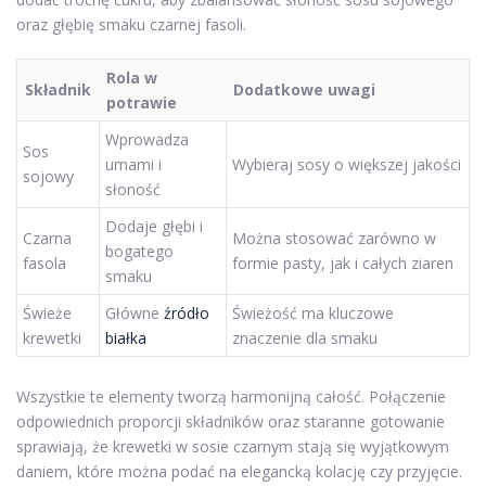
oraz głębię smaku czarnej fasoli.
Rola w
Składnik
Dodatkowe uwagi
potrawie
Wprowadza
Sos
umami i
Wybieraj sosy o większej jakości
sojowy
słoność
Dodaje głębi i
Czarna
Można stosować zarówno w
bogatego
fasola
formie pasty, jak i całych ziaren
smaku
Świeże
Główne
źródło
Świeżość ma kluczowe
krewetki
białka
znaczenie dla smaku
Wszystkie te elementy tworzą harmonijną całość. Połączenie
odpowiednich proporcji składników oraz staranne gotowanie
sprawiają, że krewetki w sosie czarnym stają się wyjątkowym
daniem, które można podać na elegancką kolację czy przyjęcie.