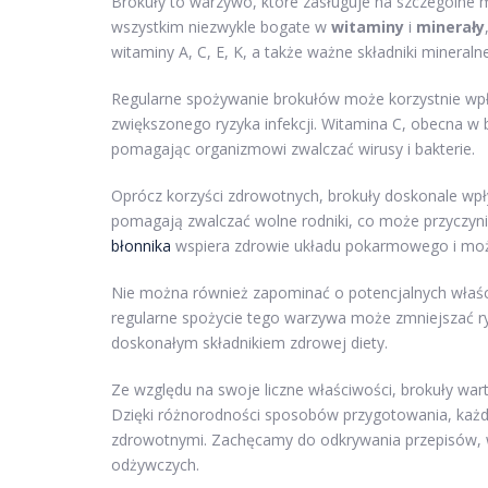
Brokuły to warzywo, które zasługuje na szczególne mi
wszystkim niezwykle bogate w
witaminy
i
minerały
witaminy A, C, E, K, a także ważne składniki mineralne
Regularne spożywanie brokułów może korzystnie wp
zwiększonego ryzyka infekcji. Witamina C, obecna w 
pomagając organizmowi zwalczać wirusy i bakterie.
Oprócz korzyści zdrowotnych, brokuły doskonale wpł
pomagają zwalczać wolne rodniki, co może przyczyni
błonnika
wspiera zdrowie układu pokarmowego i mo
Nie można również zapominać o potencjalnych właś
regularne spożycie tego warzywa może zmniejszać r
doskonałym składnikiem zdrowej diety.
Ze względu na swoje liczne właściwości, brokuły wart
Dzięki różnorodności sposobów przygotowania, każdy
zdrowotnymi. Zachęcamy do odkrywania przepisów, w 
odżywczych.