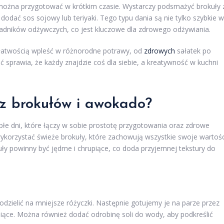
 można przygotować w krótkim czasie. Wystarczy podsmażyć brokuły 
dodać sos sojowy lub teriyaki. Tego typu dania są nie tylko szybkie w
adników odżywczych, co jest kluczowe dla zdrowego odżywiania.
łatwością wpleść w różnorodne potrawy, od
zdrowych
sałatek po
sprawia, że każdy znajdzie coś dla siebie, a kreatywność w kuchni
 z brokułów i awokado?
płe dni, które łączy w sobie prostotę przygotowania oraz zdrowe
t wykorzystać świeże brokuły, które zachowują wszystkie swoje wartośc
 powinny być jędrne i chrupiące, co doda przyjemnej tekstury do
odzielić na mniejsze różyczki. Następnie gotujemy je na parze przez
piące. Można również dodać odrobinę soli do wody, aby podkreślić