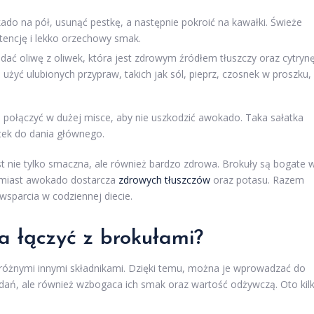
do na pół, usunąć pestkę, a następnie pokroić na kawałki. Świeże
encję i lekko orzechowy smak.
dać oliwę z oliwek, która jest zdrowym źródłem tłuszczy oraz cytryn
użyć ulubionych przypraw, takich jak sól, pieprz, czosnek w proszku,
e połączyć w dużej misce, aby nie uszkodzić awokado. Taka sałatka
tek do dania głównego.
t nie tylko smaczna, ale również bardzo zdrowa. Brokuły są bogate 
atomiast awokado dostarcza
zdrowych tłuszczów
oraz potasu. Razem
wsparcia w codziennej diecie.
a łączyć z brokułami?
 różnymi innymi składnikami. Dzięki temu, można je wprowadzać do
 dań, ale również wzbogaca ich smak oraz wartość odżywczą. Oto kil