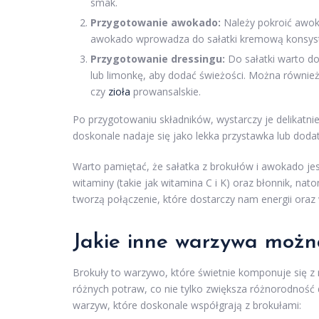
smak.
Przygotowanie awokado:
Należy pokroić awoka
awokado wprowadza do sałatki kremową konsyst
Przygotowanie dressingu:
Do sałatki warto do
lub limonkę, aby dodać świeżości. Można również 
czy
zioła
prowansalskie.
Po przygotowaniu składników, wystarczy je delikatni
doskonale nadaje się jako lekka przystawka lub doda
Warto pamiętać, że sałatka z brokułów i awokado jes
witaminy (takie jak witamina C i K) oraz błonnik, n
tworzą połączenie, które dostarczy nam energii oraz 
Jakie inne warzywa możn
Brokuły to warzywo, które świetnie komponuje się z
różnych potraw, co nie tylko zwiększa różnorodność
warzyw, które doskonale współgrają z brokułami: