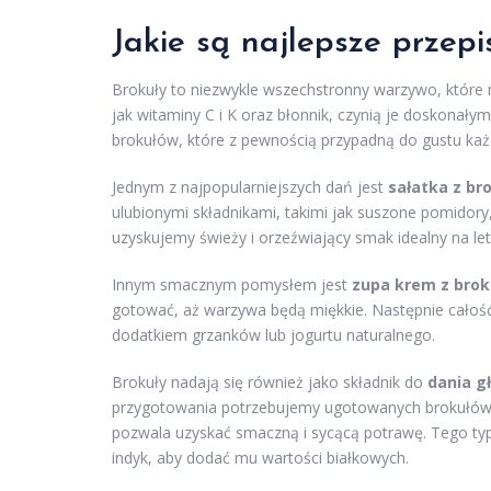
Jakie są najlepsze przep
Brokuły to niezwykle wszechstronny warzywo, które 
jak witaminy C i K oraz błonnik, czynią je doskonał
brokułów, które z pewnością przypadną do gustu ka
Jednym z najpopularniejszych dań jest
sałatka z br
ulubionymi składnikami, takimi jak suszone pomidory, 
uzyskujemy świeży i orzeźwiający smak idealny na letn
Innym smacznym pomysłem jest
zupa krem z bro
gotować, aż warzywa będą miękkie. Następnie całoś
dodatkiem grzanków lub jogurtu naturalnego.
Brokuły nadają się również jako składnik do
dania g
przygotowania potrzebujemy ugotowanych brokułów, j
pozwala uzyskać smaczną i sycącą potrawę. Tego typ
indyk, aby dodać mu wartości białkowych.