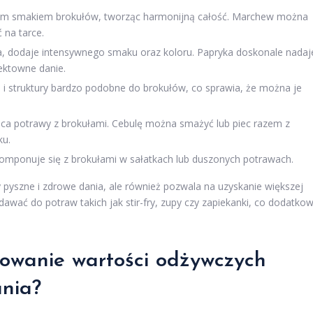
rzkim smakiem brokułów, tworząc harmonijną całość. Marchew można
 na tarce.
na, dodaje intensywnego smaku oraz koloru. Papryka doskonale nadaj
fektowne danie.
 struktury bardzo podobne do brokułów, co sprawia, że można je
ca potrawy z brokułami. Cebulę można smażyć lub piec razem z
ku.
komponuje się z brokułami w sałatkach lub duszonych potrawach.
 pyszne i zdrowe dania, ale również pozwala na uzyskanie większej
awać do potraw takich jak stir-fry, zupy czy zapiekanki, co dodatko
howanie wartości odżywczych
nia?