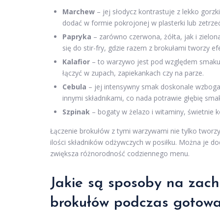
Marchew
– jej słodycz kontrastuje z lekko go
dodać w formie pokrojonej w plasterki lub zetrzeć
Papryka
– zarówno czerwona, żółta, jak i zielo
się do stir-fry, gdzie razem z brokułami tworzy e
Kalafior
– to warzywo jest pod względem smaku i
łączyć w zupach, zapiekankach czy na parze.
Cebula
– jej intensywny smak doskonale wzboga
innymi składnikami, co nada potrawie głębię sma
Szpinak
– bogaty w żelazo i witaminy, świetnie 
Łączenie brokułów z tymi warzywami nie tylko tworzy
ilości składników odżywczych w posiłku. Można je dod
zwiększa różnorodność codziennego menu.
Jakie są sposoby na zac
brokułów podczas gotowa