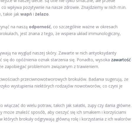
ejsce w naszej diecie. Są one nie tylko smaczne, ale przede
, co wpływa pozytywnie na nasze zdrowie. Znajdziemy w nich m.in.
, takie jak
wapń
i
żelazo
.
łynąć na naszą
odporność
, co szczególnie ważne w okresach
brokułach, jest znana z tego, że wspiera układ immunologiczny,
ywają na wygląd naszej skóry. Zawarte w nich antyoksydanty
ć się do opóźnienia oznak starzenia się. Ponadto, wysoka
zawartość
że zapobiegać problemom związanym z trawieniem.
ciwościach przeciwnowotworowych brokułów. Badania sugerują, że
yzyko wystąpienia niektórych rodzajów nowotworów, co czyni je
o włączać do wielu potraw, takich jak sałatki, zupy czy dania główne.
 może znaleźć sposób, aby cieszyć się ich smakiem i korzyściami
których brokuły odgrywają główną rolę i korzystania z ich walorów