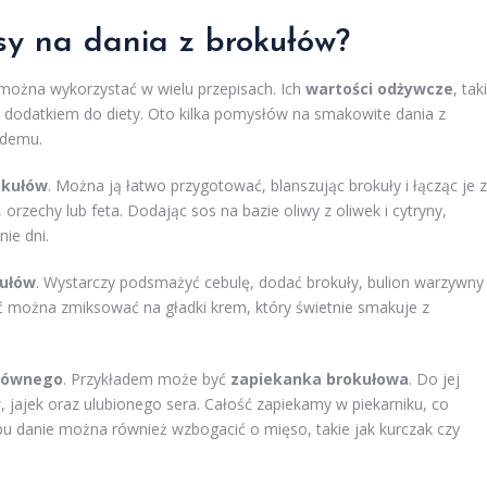
isy na dania z brokułów?
można wykorzystać w wielu przepisach. Ich
wartości odżywcze
, tak
ym dodatkiem do diety. Oto kilka pomysłów na smakowite dania z
żdemu.
okułów
. Można ją łatwo przygotować, blanszując brokuły i łącząc je z
orzechy lub feta. Dodając sos na bazie oliwy z oliwek i cytryny,
ie dni.
kułów
. Wystarczy podsmażyć cebulę, dodać brokuły, bulion warzywny 
ć można zmiksować na gładki krem, który świetnie smakuje z
łównego
. Przykładem może być
zapiekanka brokułowa
. Do jej
ajek oraz ulubionego sera. Całość zapiekamy w piekarniku, co
u danie można również wzbogacić o mięso, takie jak kurczak czy