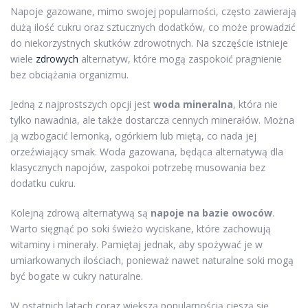
Napoje gazowane, mimo swojej popularności, często zawierają
dużą ilość cukru oraz sztucznych dodatków, co może prowadzić
do niekorzystnych skutków zdrowotnych. Na szczęście istnieje
wiele
zdrowych
alternatyw, które mogą zaspokoić pragnienie
bez obciążania organizmu.
Jedną z najprostszych opcji jest
woda mineralna
, która nie
tylko nawadnia, ale także dostarcza cennych minerałów. Można
ją wzbogacić lemonką, ogórkiem lub miętą, co nada jej
orzeźwiający smak. Woda gazowana, będąca alternatywą dla
klasycznych napojów, zaspokoi potrzebę musowania bez
dodatku cukru.
Kolejną zdrową alternatywą są
napoje na bazie owoców
.
Warto sięgnąć po soki świeżo wyciskane, które zachowują
witaminy i minerały. Pamiętaj jednak, aby spożywać je w
umiarkowanych ilościach, ponieważ nawet naturalne soki mogą
być bogate w cukry naturalne.
W ostatnich latach coraz większą popularnością cieszą się