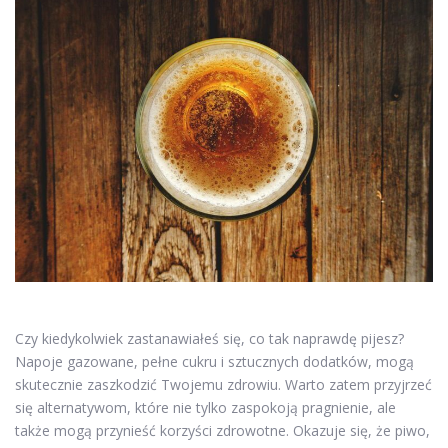
Czy kiedykolwiek zastanawiałeś się, co tak naprawdę pijesz?
Napoje gazowane, pełne cukru i sztucznych dodatków, mogą
skutecznie zaszkodzić Twojemu zdrowiu. Warto zatem przyjrzeć
się alternatywom, które nie tylko zaspokoją pragnienie, ale
także mogą przynieść korzyści zdrowotne. Okazuje się, że piwo,