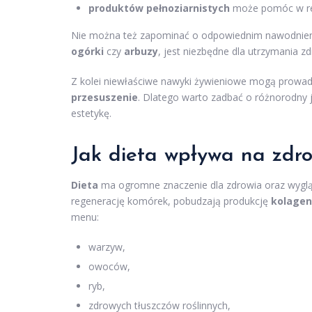
produktów pełnoziarnistych
może pomóc w red
Nie można też zapominać o odpowiednim nawodnieni
ogórki
czy
arbuzy
, jest niezbędne dla utrzymania zd
Z kolei niewłaściwe nawyki żywieniowe mogą prowad
przesuszenie
. Dlatego warto zadbać o różnorodny j
estetykę.
Jak dieta wpływa na zdrow
Dieta
ma ogromne znaczenie dla zdrowia oraz wyglą
regenerację komórek, pobudzają produkcję
kolage
menu:
warzyw,
owoców,
ryb,
zdrowych tłuszczów roślinnych,