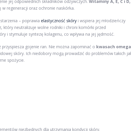
zenie jej odpowiednich składników odżywczych.
Witaminy A, E, C i D,
lę w regeneracji oraz ochronie naskórka.
 starzenia – poprawia
elastyczność skóry
i wspiera jej młodzieńczy
z, który neutralizuje wolne rodniki i chroni komórki przed
y i stymuluje syntezę kolagenu, co wpływa na jej jędrność.
 przyspiesza gojenie ran. Nie można zapominać o
kwasach omega
idowej skóry. Ich niedobory mogą prowadzić do problemów takich ja
arne spożycie.
lementów niezbędnych dla utrzymania kondycji skóry.