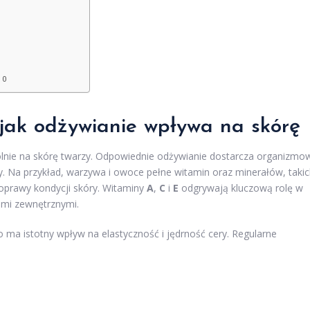
10
 jak odżywianie wpływa na skórę
nie na skórę twarzy. Odpowiednie odżywianie dostarcza organizmow
y. Na przykład, warzywa i owoce pełne witamin oraz minerałów, taki
 poprawy kondycji skóry. Witaminy
A
,
C
i
E
odgrywają kluczową rolę w
ami zewnętrznymi.
co ma istotny wpływ na elastyczność i jędrność cery. Regularne