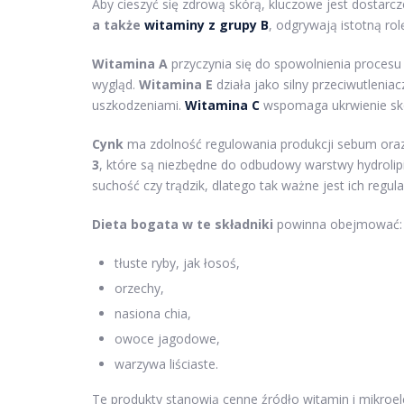
Aby cieszyć się zdrową skórą, kluczowe jest dostarc
a także
witaminy z grupy B
, odgrywają istotną ro
Witamina A
przyczynia się do spowolnienia procesu
wygląd.
Witamina E
działa jako silny przeciwutleniac
uszkodzeniami.
Witamina C
wspomaga ukrwienie skór
Cynk
ma zdolność regulowania produkcji sebum oraz
3
, które są niezbędne do odbudowy warstwy hydrolip
suchość czy trądzik, dlatego tak ważne jest ich regul
Dieta bogata w te składniki
powinna obejmować:
tłuste ryby, jak łosoś,
orzechy,
nasiona chia,
owoce jagodowe,
warzywa liściaste.
Te produkty stanowią cenne źródło witamin i mikroe