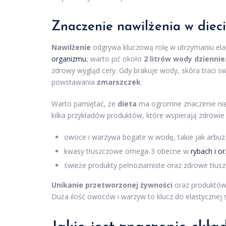
Znaczenie nawilżenia w dieci
Nawilżenie
odgrywa kluczową rolę w utrzymaniu ela
organizmu
, warto pić około
2 litrów wody dziennie
zdrowy wygląd cery. Gdy brakuje wody, skóra traci sw
powstawania
zmarszczek
.
Warto pamiętać, że
dieta
ma ogromne znaczenie nie 
kilka przykładów produktów, które wspierają zdrowie 
owoce i warzywa bogate w wodę, takie jak arbuz
kwasy tłuszczowe omega-3 obecne w
rybach i o
świeże produkty pełnoziarniste oraz zdrowe tłusz
Unikanie przetworzonej żywności
oraz produktów 
Duża ilość owoców i warzyw to klucz do elastycznej skó