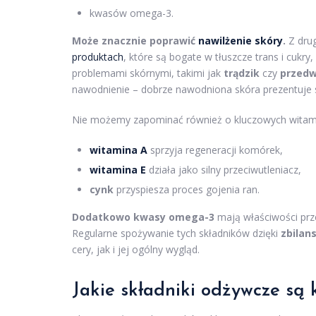
kwasów omega-3.
Może znacznie poprawić
nawilżenie skóry
.
Z drug
produktach
, które są bogate w tłuszcze trans i cuk
problemami skórnymi, takimi jak
trądzik
czy
przedw
nawodnienie – dobrze nawodniona skóra prezentuje s
Nie możemy zapominać również o kluczowych witami
witamina A
sprzyja regeneracji komórek,
witamina E
działa jako silny przeciwutleniacz,
cynk
przyspiesza proces gojenia ran.
Dodatkowo kwasy omega-3
mają właściwości prz
Regularne spożywanie tych składników dzięki
zbilan
cery, jak i jej ogólny wygląd.
Jakie składniki odżywcze są 