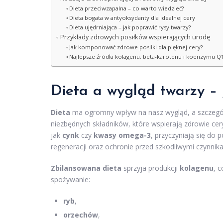
Dieta przeciwzapalna – co warto wiedzieć?
Dieta bogata w antyoksydanty dla idealnej cery
Dieta ujędrniająca – jak poprawić rysy twarzy?
Przykłady zdrowych posiłków wspierających urodę
Jak komponować zdrowe posiłki dla pięknej cery?
Najlepsze źródła kolagenu, beta-karotenu i koenzymu Q
Dieta a wygląd twarzy –
Dieta
ma ogromny wpływ na nasz wygląd, a szczegól
niezbędnych składników, które wspierają zdrowie cer
jak
cynk
czy
kwasy omega-3
, przyczyniają się do
regeneracji oraz ochronie przed szkodliwymi czynnik
Zbilansowana dieta
sprzyja produkcji
kolagenu
, 
spożywanie:
ryb
,
orzechów
,