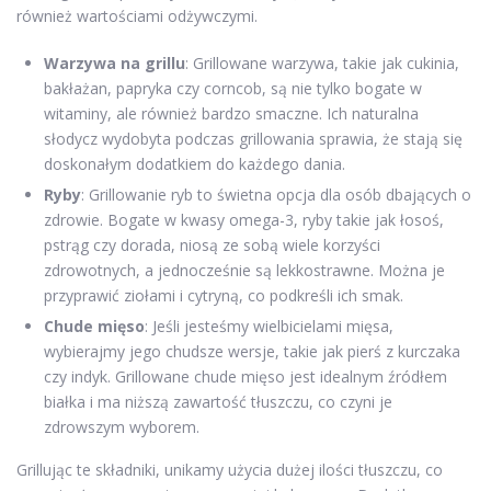
również wartościami odżywczymi.
Warzywa na grillu
: Grillowane warzywa, takie jak cukinia,
bakłażan, papryka czy corncob, są nie tylko bogate w
witaminy, ale również bardzo smaczne. Ich naturalna
słodycz wydobyta podczas grillowania sprawia, że stają się
doskonałym dodatkiem do każdego dania.
Ryby
: Grillowanie ryb to świetna opcja dla osób dbających o
zdrowie. Bogate w kwasy omega-3, ryby takie jak łosoś,
pstrąg czy dorada, niosą ze sobą wiele korzyści
zdrowotnych, a jednocześnie są lekkostrawne. Można je
przyprawić ziołami i cytryną, co podkreśli ich smak.
Chude mięso
: Jeśli jesteśmy wielbicielami mięsa,
wybierajmy jego chudsze wersje, takie jak pierś z kurczaka
czy indyk. Grillowane chude mięso jest idealnym źródłem
białka i ma niższą zawartość tłuszczu, co czyni je
zdrowszym wyborem.
Grillując te składniki, unikamy użycia dużej ilości tłuszczu, co