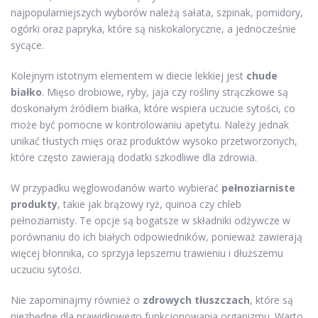
najpopularniejszych wyborów należą sałata, szpinak, pomidory,
ogórki oraz papryka, które są niskokaloryczne, a jednocześnie
sycące.
Kolejnym istotnym elementem w diecie lekkiej jest
chude
białko
. Mięso drobiowe, ryby, jaja czy rośliny strączkowe są
doskonałym źródłem białka, które wspiera uczucie sytości, co
może być pomocne w kontrolowaniu apetytu. Należy jednak
unikać tłustych mięs oraz produktów wysoko przetworzonych,
które często zawierają dodatki szkodliwe dla zdrowia.
W przypadku węglowodanów warto wybierać
pełnoziarniste
produkty
, takie jak brązowy ryż, quinoa czy chleb
pełnoziarnisty. Te opcje są bogatsze w składniki odżywcze w
porównaniu do ich białych odpowiedników, ponieważ zawierają
więcej błonnika, co sprzyja lepszemu trawieniu i dłuższemu
uczuciu sytości.
Nie zapominajmy również o
zdrowych tłuszczach
, które są
niezbędne dla prawidłowego funkcjonowania organizmu. Warto