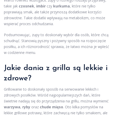
Warto również wzbogacić zupy o różnego rodzaju przyprawy,
takie jak
czosnek
,
imbir
czy
kurkuma
, które nie tylko
poprawiają smak, ale także przynoszą dodatkowe korzyści
zdrowotne. Takie dodatki wpływają na metabolizm, co może
wspierać proces odchudzania.
Podsumowując, zupy to doskonały wybór dla osób, które chcą
schudnąć. Stanowią pyszny i pożywny sposób na rozpoczęcie
posiłku, a ich różnorodność sprawia, że łatwo można je wpleść
w codzienne menu.
Jakie dania z grilla są lekkie i
zdrowe?
Grillowanie to doskonały sposób na serwowanie lekkich i
zdrowych posiłków. Wśród najpopularniejszych dań, które
świetnie nadają się do przyrządzenia na grillu, można wymienić
warzywa
,
ryby
oraz
chude mięso
. Oto kilka pomysłów na
lekkie grillowe potrawy, które zachwycą nie tylko smakiem, ale