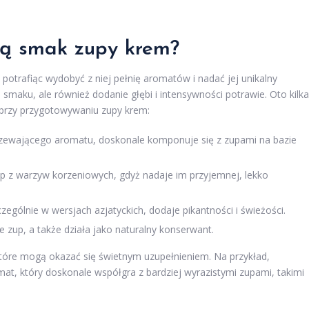
cą smak zupy krem?
trafiąc wydobyć z niej pełnię aromatów i nadać jej unikalny
 smaku, ale również dodanie głębi i intensywności potrawie. Oto kilka
 przy przygotowywaniu zupy krem:
grzewającego aromatu, doskonale komponuje się z zupami na bazie
p z warzyw korzeniowych, gdyż nadaje im przyjemnej, lekko
ególnie w wersjach azjatyckich, dodaje pikantności i świeżości.
zup, a także działa jako naturalny konserwant.
tóre mogą okazać się świetnym uzupełnieniem. Na przykład,
at, który doskonale współgra z bardziej wyrazistymi zupami, takimi