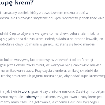
zupę krem?
i i smaczny posiłek, który z powodzeniem można zrobić w
rosta, ale i niezwykle satysfakcjonująca. Wystarczy jednak znać kilka
dniki. Często używane warzywa to marchew, cebula, ziemniaki, a
ą się jako baza dla zup krem. Pokrój składniki na drobne kawałki, co
drobinie oliwy lub masła w garnku, aż staną się lekko miękkie i
o bulion warzywny lub drobiowy, w zależności od preferencji
niu przez około 20-30 minut, aż warzywa będą całkowicie miękkie.
na zmiksowanie zupy. Przy użyciu blendera, zmiksuj składniki do
ć trochę śmietany lub jogurtu naturalnego, aby nadać zupie kremowej
imi jak świeże
zioła
, grzanki czy prażone nasiona. Dzięki tym prosty
o smacznym, ale i
zdrowym
posiłkiem. Przygotowanie zupy krem jest
 mamy mało czasu na gotowanie, a chcemy zjeść coś sycącego i