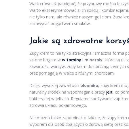
Warto również pamiętać, że przyprawy można łączyć 
Warto eksperymentować z ich ilością i kombinacjami
nie tylko nam, ale również naszym gościom. Zupa k
zachwycać bogactwem smaków.
Jakie są zdrowotne korzy
Zupy krem to nie tylko atrakcyjna i smaczna forma p
są one bogate w
witaminy
i
minerały
, które są ni
zawartości warzyw, zupy krem dostarczają cennych 
oraz pomagają w walce z różnymi chorobami.
Dzięki wysokiej zawartości
błonnika
, zupy krem mog
naturalny środek na wspomaganie pracy
jelit
, co pom
bakteryjnej w jelitach. Regularne spożywanie zup k
zdrowia układu pokarmowego.
Nie można także zapominać o faktcie, że zupy krem c
wyborem dla osób dbających o zdrową dietę oraz ko