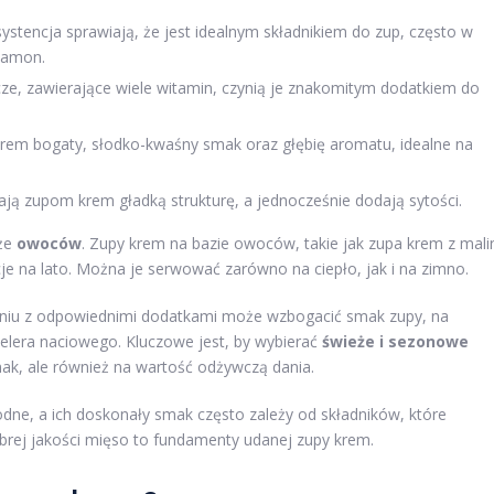
ystencja sprawiają, że jest idealnym składnikiem do zup, często w
ynamon.
ze, zawierające wiele witamin, czynią je znakomitym dodatkiem do
rem bogaty, słodko-kwaśny smak oraz głębię aromatu, idealne na
ją zupom krem gładką strukturę, a jednocześnie dodają sytości.
kże
owoców
. Zupy krem na bazie owoców, takie jak zupa krem z mali
je na lato. Można je serwować zarówno na ciepło, jak i na zimno.
eniu z odpowiednimi dodatkami może wzbogacić smak zupy, na
selera naciowego. Kluczowe jest, by wybierać
świeże i sezonowe
ak, ale również na wartość odżywczą dania.
e, a ich doskonały smak często zależy od składników, które
rej jakości mięso to fundamenty udanej zupy krem.