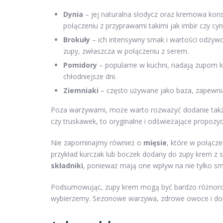
Dynia
– jej naturalna słodycz oraz kremowa kons
połączeniu z przyprawami takimi jak imbir czy c
Brokuły
– ich intensywny smak i wartości odżywc
zupy, zwłaszcza w połączeniu z serem.
Pomidory
– popularne w kuchni, nadają zupom k
chłodniejsze dni.
Ziemniaki
– często używane jako baza, zapewnia
Poza warzywami, może warto rozważyć dodanie ta
czy truskawek, to oryginalne i odświeżające propozyc
Nie zapominajmy również o
mięsie
, które w połącz
przykład kurczak lub boczek dodany do zupy krem z 
składniki
, ponieważ mają one wpływ na nie tylko sm
Podsumowując, zupy krem mogą być bardzo różnorodn
wybierzemy. Sezonowe warzywa, zdrowe owoce i dob