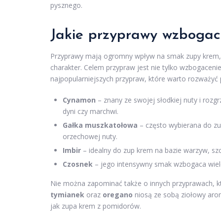
pysznego.
Jakie przyprawy wzboga
Przyprawy mają ogromny wpływ na smak zupy krem, po
charakter. Celem przypraw jest nie tylko wzbogacenie
najpopularniejszych przypraw, które warto rozważyć
Cynamon
– znany ze swojej słodkiej nuty i roz
dyni czy marchwi.
Gałka muszkatołowa
– często wybierana do zu
orzechowej nuty.
Imbir
– idealny do zup krem na bazie warzyw, szcz
Czosnek
– jego intensywny smak wzbogaca wiele 
Nie można zapominać także o innych przyprawach, k
tymianek
oraz
oregano
niosą ze sobą ziołowy arom
jak zupa krem z pomidorów.