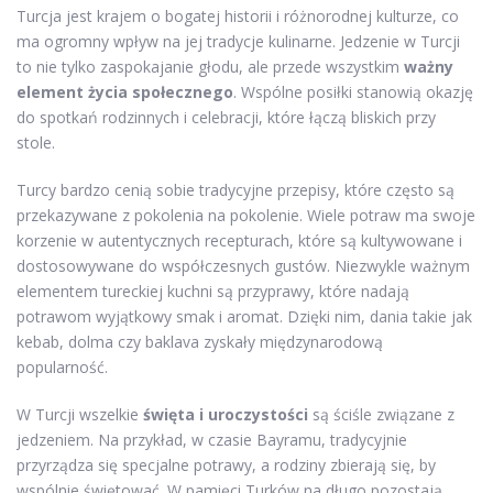
Turcja jest krajem o bogatej historii i różnorodnej kulturze, co
ma ogromny wpływ na jej tradycje kulinarne. Jedzenie w Turcji
to nie tylko zaspokajanie głodu, ale przede wszystkim
ważny
element życia społecznego
. Wspólne posiłki stanowią okazję
do spotkań rodzinnych i celebracji, które łączą bliskich przy
stole.
Turcy bardzo cenią sobie tradycyjne przepisy, które często są
przekazywane z pokolenia na pokolenie. Wiele potraw ma swoje
korzenie w autentycznych recepturach, które są kultywowane i
dostosowywane do współczesnych gustów. Niezwykle ważnym
elementem tureckiej kuchni są przyprawy, które nadają
potrawom wyjątkowy smak i aromat. Dzięki nim, dania takie jak
kebab, dolma czy baklava zyskały międzynarodową
popularność.
W Turcji wszelkie
święta i uroczystości
są ściśle związane z
jedzeniem. Na przykład, w czasie Bayramu, tradycyjnie
przyrządza się specjalne potrawy, a rodziny zbierają się, by
wspólnie świętować. W pamięci Turków na długo pozostają