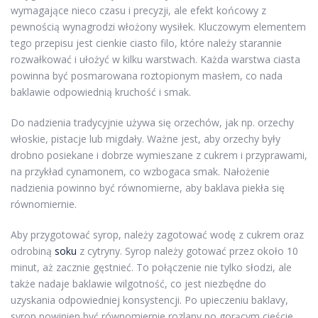
wymagające nieco czasu i precyzji, ale efekt końcowy z
pewnością wynagrodzi włożony wysiłek. Kluczowym elementem
tego przepisu jest cienkie ciasto filo, które należy starannie
rozwałkować i ułożyć w kilku warstwach. Każda warstwa ciasta
powinna być posmarowana roztopionym masłem, co nada
baklawie odpowiednią kruchość i smak.
Do nadzienia tradycyjnie używa się orzechów, jak np. orzechy
włoskie, pistacje lub migdały. Ważne jest, aby orzechy były
drobno posiekane i dobrze wymieszane z cukrem i przyprawami,
na przykład cynamonem, co wzbogaca smak. Nałożenie
nadzienia powinno być równomierne, aby baklava piekła się
równomiernie.
Aby przygotować syrop, należy zagotować wodę z cukrem oraz
odrobiną
soku
z cytryny. Syrop należy gotować przez około 10
minut, aż zacznie gęstnieć. To połączenie nie tylko słodzi, ale
także nadaje baklawie wilgotność, co jest niezbędne do
uzyskania odpowiedniej konsystencji. Po upieczeniu baklavy,
syrop powinien być równomiernie rozlany po gorącym cieście,