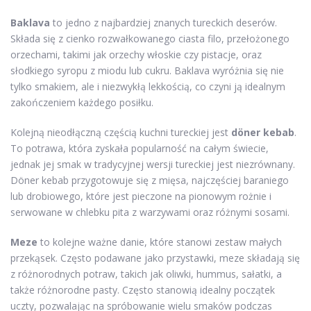
Baklava
to jedno z najbardziej znanych tureckich deserów.
Składa się z cienko rozwałkowanego ciasta filo, przełożonego
orzechami, takimi jak orzechy włoskie czy pistacje, oraz
słodkiego syropu z miodu lub cukru. Baklava wyróżnia się nie
tylko smakiem, ale i niezwykłą lekkością, co czyni ją idealnym
zakończeniem każdego posiłku.
Kolejną nieodłączną częścią kuchni tureckiej jest
döner kebab
.
To potrawa, która zyskała popularność na całym świecie,
jednak jej smak w tradycyjnej wersji tureckiej jest niezrównany.
Döner kebab przygotowuje się z mięsa, najczęściej baraniego
lub drobiowego, które jest pieczone na pionowym rożnie i
serwowane w chlebku pita z warzywami oraz różnymi sosami.
Meze
to kolejne ważne danie, które stanowi zestaw małych
przekąsek. Często podawane jako przystawki, meze składają się
z różnorodnych potraw, takich jak oliwki, hummus, sałatki, a
także różnorodne pasty. Często stanowią idealny początek
uczty, pozwalając na spróbowanie wielu smaków podczas