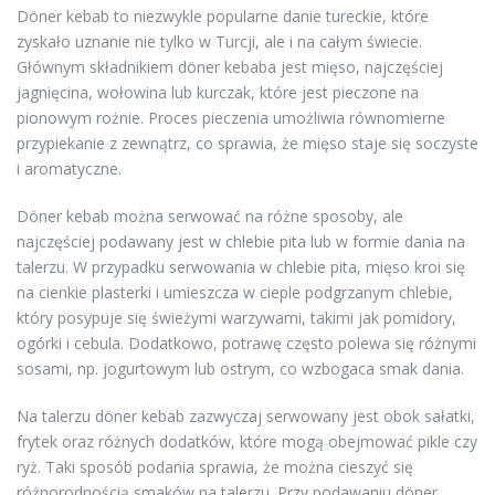
Döner kebab to niezwykle popularne danie tureckie, które
zyskało uznanie nie tylko w Turcji, ale i na całym świecie.
Głównym składnikiem döner kebaba jest mięso, najczęściej
jagnięcina, wołowina lub kurczak, które jest pieczone na
pionowym rożnie. Proces pieczenia umożliwia równomierne
przypiekanie z zewnątrz, co sprawia, że mięso staje się soczyste
i aromatyczne.
Döner kebab można serwować na różne sposoby, ale
najczęściej podawany jest w chlebie pita lub w formie dania na
talerzu. W przypadku serwowania w chlebie pita, mięso kroi się
na cienkie plasterki i umieszcza w cieple podgrzanym chlebie,
który posypuje się świeżymi warzywami, takimi jak pomidory,
ogórki i cebula. Dodatkowo, potrawę często polewa się różnymi
sosami, np. jogurtowym lub ostrym, co wzbogaca smak dania.
Na talerzu döner kebab zazwyczaj serwowany jest obok sałatki,
frytek oraz różnych dodatków, które mogą obejmować pikle czy
ryż. Taki sposób podania sprawia, że można cieszyć się
różnorodnością smaków na talerzu. Przy podawaniu döner