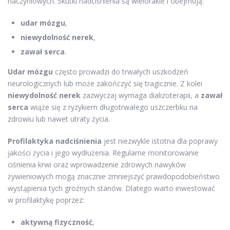
naczyniowych. Skutki nadciśnienia są wielorakie i obejmują:
udar mózgu
,
niewydolność nerek
,
zawał serca
.
Udar mózgu
często prowadzi do trwałych uszkodzeń
neurologicznych lub może zakończyć się tragicznie. Z kolei
niewydolność nerek
zazwyczaj wymaga dializoterapii, a
zawał
serca
wiąże się z ryzykiem długotrwałego uszczerbku na
zdrowiu lub nawet utraty życia.
Profilaktyka nadciśnienia
jest niezwykle istotna dla poprawy
jakości życia i jego wydłużenia. Regularne monitorowanie
ciśnienia krwi oraz wprowadzenie zdrowych nawyków
żywieniowych mogą znacznie zmniejszyć prawdopodobieństwo
wystąpienia tych groźnych stanów. Dlatego warto inwestować
w profilaktykę poprzez:
aktywną fizyczność
,