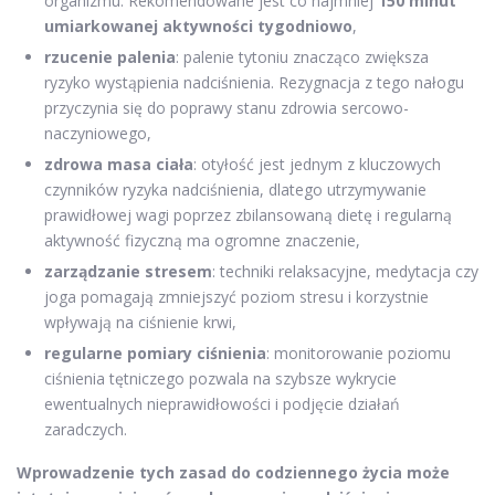
organizmu. Rekomendowane jest co najmniej
150 minut
umiarkowanej aktywności tygodniowo
,
rzucenie palenia
: palenie tytoniu znacząco zwiększa
ryzyko wystąpienia nadciśnienia. Rezygnacja z tego nałogu
przyczynia się do poprawy stanu zdrowia sercowo-
naczyniowego,
zdrowa masa ciała
: otyłość jest jednym z kluczowych
czynników ryzyka nadciśnienia, dlatego utrzymywanie
prawidłowej wagi poprzez zbilansowaną dietę i regularną
aktywność fizyczną ma ogromne znaczenie,
zarządzanie stresem
: techniki relaksacyjne, medytacja czy
joga pomagają zmniejszyć poziom stresu i korzystnie
wpływają na ciśnienie krwi,
regularne pomiary ciśnienia
: monitorowanie poziomu
ciśnienia tętniczego pozwala na szybsze wykrycie
ewentualnych nieprawidłowości i podjęcie działań
zaradczych.
Wprowadzenie tych zasad do codziennego życia może