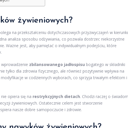
owych?
ków żywieniowych?
polega na przekształceniu dotychczasowych przyzwyczajeń w kierunk
na analiza sposobu odżywiania, co pozwala dostrzec niekorzystne
e. Ważne jest, aby pamiętać o indywidualnym podejściu, które
.
ię wprowadzenie
zbilansowanego jadłospisu
bogatego w składniki
nie tylko dla zdrowia fizycznego, ale również pozytywnie wpływa na
modyfikacje w codziennych wyborach, co sprzyja trwałym efektom i
nie opiera się na
restrykcyjnych dietach
. Chodzi raczej o świado
ecyzji żywieniowych. Ostatecznie celem jest stworzenie
 wspiera nasze dobre samopoczucie i zdrowie.
any nawyków żywieniowych?