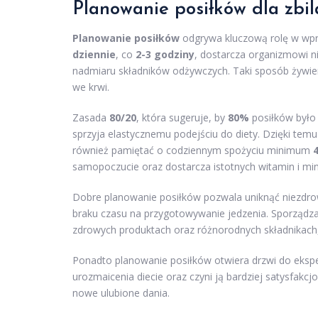
Planowanie posiłków dla zbi
Planowanie posiłków
odgrywa kluczową rolę w wp
dziennie
, co
2-3 godziny
, dostarcza organizmowi n
nadmiaru składników odżywczych. Taki sposób żywie
we krwi.
Zasada
80/20
, która sugeruje, by
80%
posiłków było
sprzyja elastycznemu podejściu do diety. Dzięki temu
również pamiętać o codziennym spożyciu minimum
samopoczucie oraz dostarcza istotnych witamin i mi
Dobre planowanie posiłków pozwala uniknąć niezdro
braku czasu na przygotowywanie jedzenia. Sporządzaj
zdrowych produktach oraz różnorodnych składnikach, c
Ponadto planowanie posiłków otwiera drzwi do eksp
urozmaicenia diecie oraz czyni ją bardziej satysfakc
nowe ulubione dania.