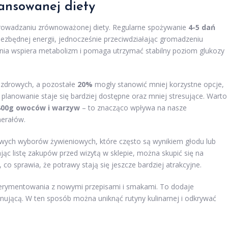
lansowanej diety
rowadzaniu zrównoważonej diety. Regularne spożywanie
4-5 dań
iezbędnej energii, jednocześnie przeciwdziałając gromadzeniu
nia wspiera metabolizm i pomaga utrzymać stabilny poziom glukozy
 zdrowych, a pozostałe
20%
mogły stanowić mniej korzystne opcje,
 planowanie staje się bardziej dostępne oraz mniej stresujące. Warto
400g owoców i warzyw
– to znacząco wpływa na nasze
nerałów.
wych wyborów żywieniowych, które często są wynikiem głodu lub
ąc listę zakupów przed wizytą w sklepie, można skupić się na
o sprawia, że potrawy stają się jeszcze bardziej atrakcyjne.
erymentowania z nowymi przepisami i smakami. To dodaje
jonującą. W ten sposób można uniknąć rutyny kulinarnej i odkrywać