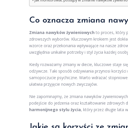
Jak monitorować postępy w zmianie nawyków żywieni
Co oznacza zmiana nawy
Zmiana nawyków żywieniowych
to proces, który 
zdrowszych wyborów. Kluczowym krokiem jest dokład
wzorce oraz przekonania wpływające na nasze zdrowi
uwzględnia unikalne potrzeby i styl życia każdej osoby
Kiedy rozważamy zmiany w diecie, kluczowe staje s
odżywcze. Taki sposób odżywiania przynosi korzyści 
samopoczucie psychiczne. Warto wdrażać stopniowe 
ułatwia przyjęcie nowych zwyczajów.
Nie zapominajmy, że zmiana nawyków żywieniowych 
podejście do jedzenia oraz kształtowanie zdrowych d
harmonijnego stylu życia
, który przez długie lata
Jakie są korzyści ze zmi