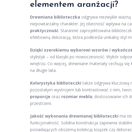
elementem aranżacji?
Drewniana biblioteczka
odgrywa niezwykle ważną r
niepowtarzalny charakter. Jej obecność wpływa na c
praktyczność
. Starannie zaprojektowana bibliotecz
efektowną dekoracją, która podkreśla unikalny styl 
Dzięki szerokiemu wyborowi wzorów i wykończ
stylistyk – od klasyki po nowoczesność. Wybór odp
wnętrzu. Co więcej, drewniane materiały cechują się
na długie lata.
Kolorystyka biblioteczki
także odgrywa kluczową r
pozostałym wystrojem lub kontrastować z nim, tworz
proporcje
oraz
rozmiar mebla
; dostosowanie ich d
przestrzeni.
Jakość wykonania drewnianej biblioteczki
ma isto
funkcjonalność. Solidna konstrukcja zapewnia stabil
posiadających obszerną kolekcję książek czy dekoracj