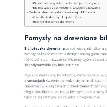
Biblioteczka w sypialni: idealne miejsce do czytania
Biblioteczka pod schodami: kreatywne rozwiązanie
Dodatki i dekoracje do drewnianej biblioteczki
Oświetlenie dla przytulnej atmosfery
Rośliny i akcesoria dekoracyjne
Pomysły na drewniane bibl
Biblioteczka drewniana
to coś więcej niż tylko mi
wzbogaca każde wnętrze. Oferuje szeroką gamę możl
różnorodne pomieszczenia. Możemy wybierać spośró
skandynawskie
czy
industrialne
.
Myśląc o drewnianej biblioteczce, warto zwrócić uw
aranżacjach
świetnie sprawdzą się minimalistyczne f
Natomiast w
klasycznych przestrzeniach
ciemniej
elegancko. Biblioteczki mogą być wykonane z różny
tylko na ich estetykę, ale również funkcjonalność.