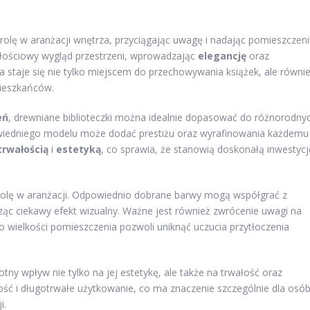
olę w aranżacji wnętrza, przyciągając uwagę i nadając pomieszczen
ałościowy wygląd przestrzeni, wprowadzając
elegancję
oraz
ka staje się nie tylko miejscem do przechowywania książek, ale równi
mieszkańców.
eń
, drewniane biblioteczki można idealnie dopasować do różnorodny
owiedniego modelu może dodać prestiżu oraz wyrafinowania każdemu
trwałością
i
estetyką
, co sprawia, że stanowią doskonałą inwestycj
olę w aranżacji. Odpowiednio dobrane barwy mogą współgrać z
ąc ciekawy efekt wizualny. Ważne jest również zwrócenie uwagi na
o wielkości pomieszczenia pozwoli uniknąć uczucia przytłoczenia
tny wpływ nie tylko na jej estetykę, ale także na trwałość oraz
ność i długotrwałe użytkowanie, co ma znaczenie szczególnie dla osó
i.