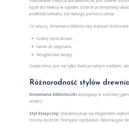
Planowanie miejsca dla biblioteczki jest równie isto
kącik do relaksu w sypialni. Dobrze przemyślany ukł
podkreśli unikalny styl danego pomieszczenia.
Co więcej, drewniana biblioteczka stanowi doskonałe 
rośliny doniczkowe,
ramki ze zdjęciami,
designerskie lampy.
Dzięki temu jest nie tylko funkcjonalnym meblem, 
Różnorodność stylów drewnia
Drewniane biblioteczki
występują w szerokiej gami
wnętrz.
Styl klasyczny
charakteryzuje się eleganckim wyko
można dostrzec finezyjne rzeźbienia i dekoracyjne det