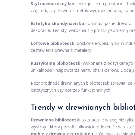
Styl nowoczesny
koncentruje się na prostocie i fun
często łączą drewno z metalowymi akcentami, co pr
Estetyka skandynawska
dominują jasne drewno i o
dekoracje. Ten styl wyróżnia się prostą geometrią or
Loftowe biblioteczki
doskonale wpisują się w indus
zestawienia drewna z metalem.
Rustykalne biblioteczki
wykonane z odzyskanego d
unikalności i niepowtarzalnemu charakterowi. Dodają
Różnorodność drewnianych biblioteczek sprawia, że ka
estetycznych czy potrzeb funkcjonalnych.
Trendy w drewnianych biblio
Drewniane biblioteczki
to znacznie więcej niż tylk
wystroju, który potrafi całkowicie odmienić charakt
meble z drewna z recyklingu
, które wpisują się w