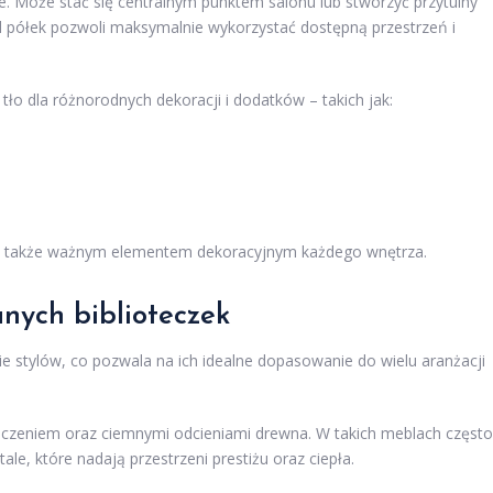
tne. Może stać się centralnym punktem salonu lub stworzyć przytulny
ad półek pozwoli maksymalnie wykorzystać dostępną przestrzeń i
tło dla różnorodnych dekoracji i dodatków – takich jak:
ale także ważnym elementem dekoracyjnym każdego wnętrza.
nych biblioteczek
e stylów, co pozwala na ich idealne dopasowanie do wielu aranżacji
ńczeniem oraz ciemnymi odcieniami drewna. W takich meblach często
ale, które nadają przestrzeni prestiżu oraz ciepła.