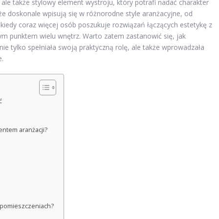
, ale także stylowy element wystroju, który potrafi nadać charakter
że doskonale wpisują się w różnorodne style aranżacyjne, od
kiedy coraz więcej osób poszukuje rozwiązań łączących estetykę z
lnym punktem wielu wnętrz. Warto zatem zastanowić się, jak
ie tylko spełniała swoją praktyczną rolę, ale także wprowadzała
e.
ć
entem aranżacji?
ch pomieszczeniach?