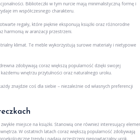
kcjonalności. Biblioteczki w tym nurcie mają minimalistyczną formę i
zydaje im współczesnego charakteru.
twarte regały, które pięknie eksponują książki oraz różnorodne
az harmonią w aranżacji przestrzeni.
trialny klimat. Te meble wykorzystują surowe materiały i nietypowe
rewna zdobywają coraz większą popularność dzięki swojej
 każdemu wnętrzu przytulności oraz naturalnego uroku.
żdy znajdzie coś dla siebie – niezależnie od własnych preferencji
teczkach
o zwykłe miejsce na książki. Stanowią one również interesujący eleme
er wnętrza. W ostatnich latach coraz większą popularność zdobywają
 proekologiczne trendy i nadają przestrzeni niepowtarzalny urok.