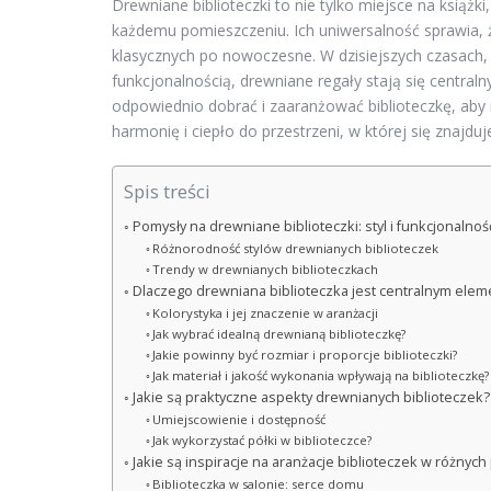
Drewniane biblioteczki to nie tylko miejsce na książki
każdemu pomieszczeniu. Ich uniwersalność sprawia, 
klasycznych po nowoczesne. W dzisiejszych czasach, 
funkcjonalnością, drewniane regały stają się centra
odpowiednio dobrać i zaaranżować biblioteczkę, aby n
harmonię i ciepło do przestrzeni, w której się znajduj
Spis treści
Pomysły na drewniane biblioteczki: styl i funkcjonalnoś
Różnorodność stylów drewnianych biblioteczek
Trendy w drewnianych biblioteczkach
Dlaczego drewniana biblioteczka jest centralnym elem
Kolorystyka i jej znaczenie w aranżacji
Jak wybrać idealną drewnianą biblioteczkę?
Jakie powinny być rozmiar i proporcje biblioteczki?
Jak materiał i jakość wykonania wpływają na biblioteczkę?
Jakie są praktyczne aspekty drewnianych biblioteczek?
Umiejscowienie i dostępność
Jak wykorzystać półki w biblioteczce?
Jakie są inspiracje na aranżacje biblioteczek w różny
Biblioteczka w salonie: serce domu