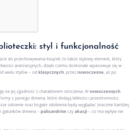
ioteczki: styl i funkcjonalność
ejsce do przechowywania książek; to także stylowy element, który
iwości aranżacyjnych, dzięki czemu doskonale wpasowuje się w
d wielu stylów – od
klasycznych
, przez
nowoczesne
, aż po
agę na jej zgodność z charakterem otoczenia. W
nowoczesnych
ormy z jasnego drewna, które dodają lekkości i przestronności.
sze odcienie oraz bogate zdobienia będą wyglądać znacznie bardziej
ch gatunków drewna –
palisandrów
czy
akacji
– co ma wpływ nie