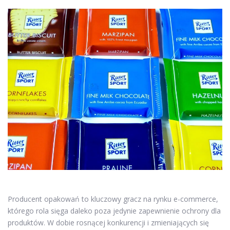
Producent opakowań to kluczowy gracz na rynku e-commerce,
którego rola sięga daleko poza jedynie zapewnienie ochrony dla
produktów. W dobie rosnącej konkurencji i zmieniających się