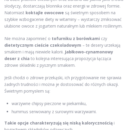
słodyczy, dostarczają błonnika oraz energii w zdrowej formie.
Natomiast
koktajle owocowe
są świetnym sposobem na
szybkie wzbogacenie diety w witaminy – wystarczy zmiksować
ulubione owoce z jogurtem naturalnym lub mlekiem roślinnym.
Nie można zapomnieć o
tofurniku z borówkami
czy
dietetycznym cieście czekoladowym
– te desery urzekają
smakiem i mają niewiele kalorii.
Jabłkowo-cynamonowy
deser z chia
to kolejna interesująca propozycja łącząca
zdrowe składniki z pysznym smakiem.
Jeśli chodzi o zdrowe przekąski, ich przygotowanie nie sprawia
żadnych trudności i można je dostosować do różnych okazji.
Świetnym pomysłem są:
warzywne chipsy pieczone w piekarniku,
hummus serwowany z surowymi warzywami.
Takie opcje charakteryzują się niską kalorycznością
i
bogactwem składników odżywczych.