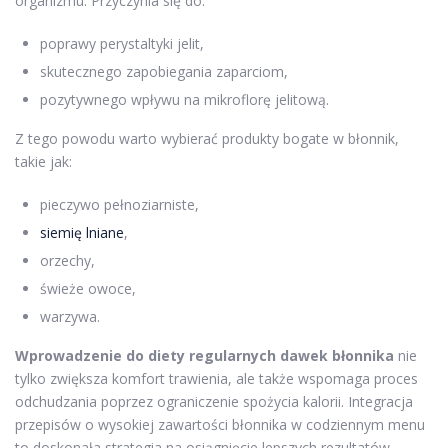
organizmu. Przyczynia się do:
poprawy perystaltyki jelit,
skutecznego zapobiegania zaparciom,
pozytywnego wpływu na mikroflorę jelitową.
Z tego powodu warto wybierać produkty bogate w błonnik,
takie jak:
pieczywo pełnoziarniste,
siemię lniane
,
orzechy,
świeże owoce,
warzywa.
Wprowadzenie do diety regularnych dawek błonnika
nie
tylko zwiększa komfort trawienia, ale także wspomaga proces
odchudzania poprzez ograniczenie spożycia kalorii. Integracja
przepisów o wysokiej zawartości błonnika w codziennym menu
to doskonała strategia na osiągnięcie lepszych rezultatów