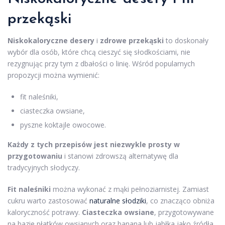
przekąski
Niskokaloryczne desery
i
zdrowe przekąski
to doskonały
wybór dla osób, które chcą cieszyć się słodkościami, nie
rezygnując przy tym z dbałości o linię. Wśród popularnych
propozycji można wymienić:
fit naleśniki,
ciasteczka owsiane,
pyszne koktajle owocowe.
Każdy z tych przepisów jest niezwykle prosty w
przygotowaniu
i stanowi zdrowszą alternatywę dla
tradycyjnych słodyczy.
Fit naleśniki
można wykonać z mąki pełnoziarnistej. Zamiast
cukru warto zastosować
naturalne słodziki
, co znacząco obniża
kaloryczność potrawy.
Ciasteczka owsiane
, przygotowywane
na bazie płatków owsianych oraz banana lub jabłka jako źródła