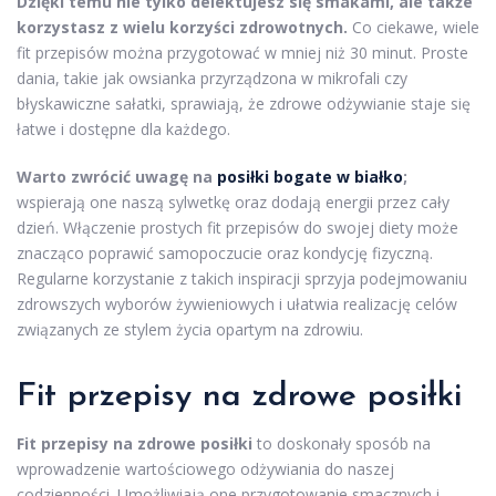
Dzięki temu nie tylko delektujesz się smakami, ale także
korzystasz z wielu korzyści zdrowotnych.
Co ciekawe, wiele
fit przepisów można przygotować w mniej niż 30 minut. Proste
dania, takie jak owsianka przyrządzona w mikrofali czy
błyskawiczne sałatki, sprawiają, że zdrowe odżywianie staje się
łatwe i dostępne dla każdego.
Warto zwrócić uwagę na
posiłki bogate w białko
;
wspierają one naszą sylwetkę oraz dodają energii przez cały
dzień. Włączenie prostych fit przepisów do swojej diety może
znacząco poprawić samopoczucie oraz kondycję fizyczną.
Regularne korzystanie z takich inspiracji sprzyja podejmowaniu
zdrowszych wyborów żywieniowych i ułatwia realizację celów
związanych ze stylem życia opartym na zdrowiu.
Fit przepisy na zdrowe posiłki
Fit przepisy na zdrowe posiłki
to doskonały sposób na
wprowadzenie wartościowego odżywiania do naszej
codzienności. Umożliwiają one przygotowanie smacznych i