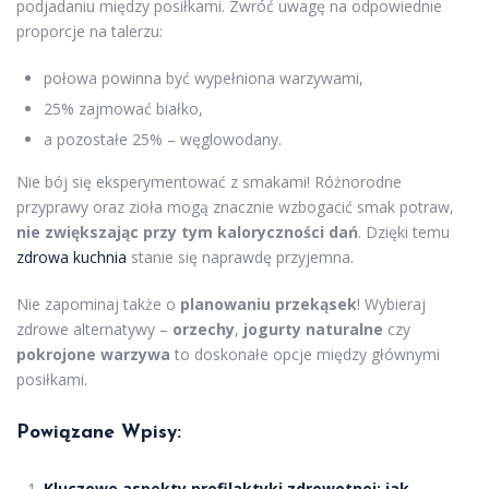
podjadaniu między posiłkami. Zwróć uwagę na odpowiednie
proporcje na talerzu:
połowa powinna być wypełniona warzywami,
25% zajmować białko,
a pozostałe 25% – węglowodany.
Nie bój się eksperymentować z smakami! Różnorodne
przyprawy oraz zioła mogą znacznie wzbogacić smak potraw,
nie zwiększając przy tym kaloryczności dań
. Dzięki temu
zdrowa kuchnia
stanie się naprawdę przyjemna.
Nie zapominaj także o
planowaniu przekąsek
! Wybieraj
zdrowe alternatywy –
orzechy
,
jogurty naturalne
czy
pokrojone warzywa
to doskonałe opcje między głównymi
posiłkami.
Powiązane Wpisy:
Kluczowe aspekty profilaktyki zdrowotnej: jak