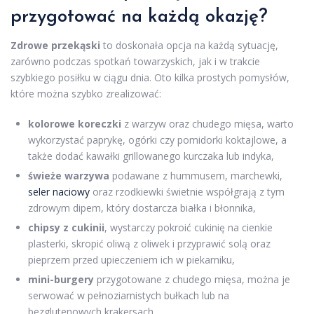
przygotować na każdą okazję?
Zdrowe przekąski
to doskonała opcja na każdą sytuację,
zarówno podczas spotkań towarzyskich, jak i w trakcie
szybkiego posiłku w ciągu dnia. Oto kilka prostych pomysłów,
które można szybko zrealizować:
kolorowe koreczki
z warzyw oraz chudego mięsa, warto
wykorzystać paprykę, ogórki czy pomidorki koktajlowe, a
także dodać kawałki grillowanego kurczaka lub indyka,
świeże warzywa
podawane z hummusem, marchewki,
seler naciowy
oraz rzodkiewki świetnie współgrają z tym
zdrowym dipem, który dostarcza białka i błonnika,
chipsy z cukinii
, wystarczy pokroić cukinię na cienkie
plasterki, skropić oliwą z oliwek i przyprawić solą oraz
pieprzem przed upieczeniem ich w piekarniku,
mini-burgery
przygotowane z chudego mięsa, można je
serwować w pełnoziarnistych bułkach lub na
bezglutenowych krakersach,