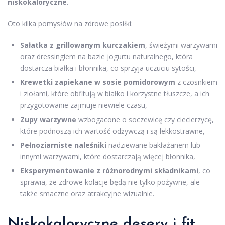
niskokaloryczne
.
Oto kilka pomysłów na zdrowe posiłki:
Sałatka z grillowanym kurczakiem
, świeżymi warzywami
oraz dressingiem na bazie jogurtu naturalnego, która
dostarcza białka i błonnika, co sprzyja uczuciu sytości,
Krewetki zapiekane w sosie pomidorowym
z czosnkiem
i ziołami, które obfitują w białko i korzystne tłuszcze, a ich
przygotowanie zajmuje niewiele czasu,
Zupy warzywne
wzbogacone o soczewicę czy ciecierzycę,
które podnoszą ich wartość odżywczą i są lekkostrawne,
Pełnoziarniste naleśniki
nadziewane bakłażanem lub
innymi warzywami, które dostarczają więcej błonnika,
Eksperymentowanie z różnorodnymi składnikami
, co
sprawia, że zdrowe kolacje będą nie tylko pożywne, ale
także smaczne oraz atrakcyjne wizualnie.
Niskokaloryczne desery i fit