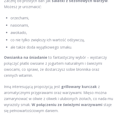
Zacznij od prostych dań jak
sałatki z sezonowych warzyw
.
Możesz je urozmaicić:
orzechami,
nasionami,
awokado,
co nie tylko zwiększy ich wartość odżywczą,
ale także doda wyjątkowego smaku.
Owsianka na śniadanie
to fantastyczny wybór – wystarczy
połączyć płatki owsiane z jogurtem naturalnym i świeżymi
owocami, co sprawi, że dostarczysz sobie błonnika oraz
cennych witamin.
Inną interesującą propozycją jest
grillowany kurczak
z
aromatycznymi przyprawami oraz warzywami. Mięso można
zamarynować w oliwie z oliwek i ulubionych ziołach, co nada mu
wyrazisty smak.
W połączeniu ze świeżymi warzywami
staje
się pełnowartościowym daniem.