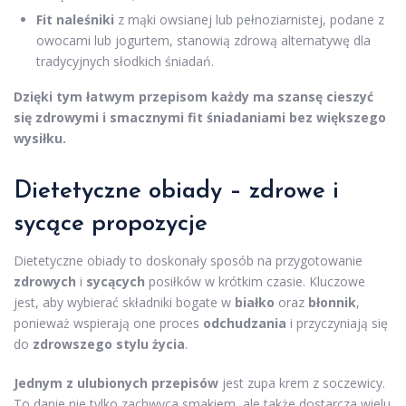
Fit naleśniki
z mąki owsianej lub pełnoziarnistej, podane z
owocami lub jogurtem, stanowią zdrową alternatywę dla
tradycyjnych słodkich śniadań.
Dzięki tym łatwym przepisom każdy ma szansę cieszyć
się zdrowymi i smacznymi fit śniadaniami bez większego
wysiłku.
Dietetyczne obiady – zdrowe i
sycące propozycje
Dietetyczne obiady to doskonały sposób na przygotowanie
zdrowych
i
sycących
posiłków w krótkim czasie. Kluczowe
jest, aby wybierać składniki bogate w
białko
oraz
błonnik
,
ponieważ wspierają one proces
odchudzania
i przyczyniają się
do
zdrowszego stylu życia
.
Jednym z ulubionych przepisów
jest zupa krem z soczewicy.
To danie nie tylko zachwyca smakiem, ale także dostarcza wielu