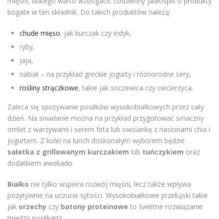
mięśni, dlatego warto wzbogacić codzienny jadłospis o produkty
bogate w ten składnik. Do takich produktów należą:
chude mięso
, jak kurczak czy indyk,
ryby,
jaja,
nabiał – na przykład greckie jogurty i różnorodne sery,
rośliny strączkowe
, takie jak soczewica czy ciecierzyca.
Zaleca się spożywanie posiłków wysokobiałkowych przez cały
dzień. Na śniadanie można na przykład przygotować smaczny
omlet z warzywami i serem feta lub owsiankę z nasionami chia i
jogurtem. Z kolei na lunch doskonałym wyborem będzie
sałatka z grillowanym kurczakiem
lub
tuńczykiem
oraz
dodatkiem awokado.
Białko
nie tylko wspiera rozwój mięśni, lecz także wpływa
pozytywnie na uczucie sytości. Wysokobiałkowe przekąski takie
jak
orzechy
czy
batony proteinowe
to świetne rozwiązanie
między posiłkami.