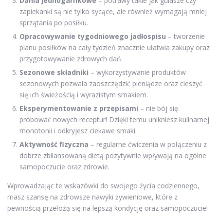
Dania jednogarnkowe
– potrawy takie jak gulasze czy
zapiekanki są nie tylko sycące, ale również wymagają mniej
sprzątania po posiłku.
Opracowywanie tygodniowego jadłospisu
– tworzenie
planu posiłków na cały tydzień znacznie ułatwia zakupy oraz
przygotowywanie zdrowych dań.
Sezonowe składniki
– wykorzystywanie produktów
sezonowych pozwala zaoszczędzić pieniądze oraz cieszyć
się ich świeżością i wyrazistym smakiem.
Eksperymentowanie z przepisami
– nie bój się
próbować nowych receptur! Dzięki temu unikniesz kulinarnej
monotonii i odkryjesz ciekawe smaki.
Aktywność fizyczna
– regularne ćwiczenia w połączeniu z
dobrze zbilansowaną dietą pozytywnie wpływają na ogólne
samopoczucie oraz zdrowie.
Wprowadzając te wskazówki do swojego życia codziennego,
masz szansę na zdrowsze nawyki żywieniowe, które z
pewnością przełożą się na lepszą kondycję oraz samopoczucie!