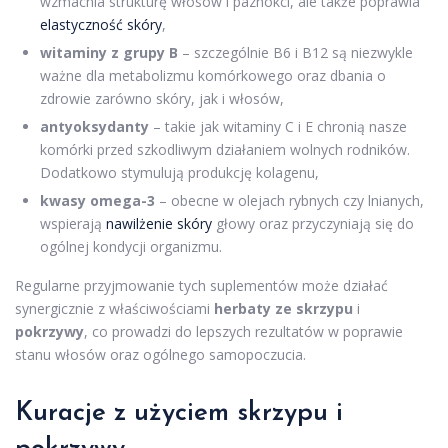
wzmacnia strukturę włosów i paznokci, ale także poprawia
elastyczność skóry
,
witaminy z grupy B
– szczególnie B6 i B12 są niezwykle
ważne dla metabolizmu komórkowego oraz dbania o
zdrowie zarówno skóry, jak i włosów,
antyoksydanty
– takie jak witaminy C i E chronią nasze
komórki przed szkodliwym działaniem wolnych rodników.
Dodatkowo stymulują produkcję kolagenu,
kwasy omega-3
– obecne w olejach rybnych czy lnianych,
wspierają
nawilżenie skóry
głowy oraz przyczyniają się do
ogólnej kondycji organizmu.
Regularne przyjmowanie tych suplementów może działać
synergicznie z właściwościami
herbaty ze skrzypu
i
pokrzywy
, co prowadzi do lepszych rezultatów w poprawie
stanu włosów oraz ogólnego samopoczucia.
Kuracje z użyciem skrzypu i