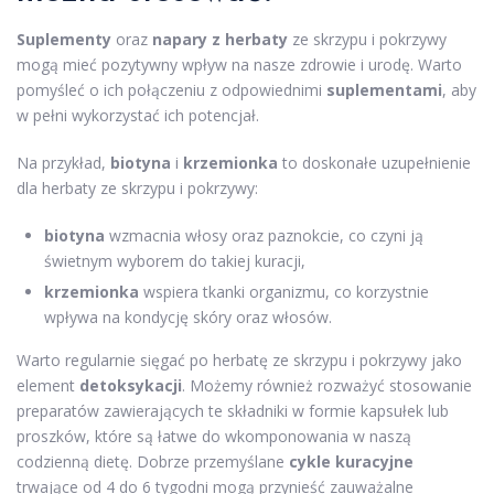
Suplementy
oraz
napary z herbaty
ze skrzypu i pokrzywy
mogą mieć pozytywny wpływ na nasze zdrowie i urodę. Warto
pomyśleć o ich połączeniu z odpowiednimi
suplementami
, aby
w pełni wykorzystać ich potencjał.
Na przykład,
biotyna
i
krzemionka
to doskonałe uzupełnienie
dla herbaty ze skrzypu i pokrzywy:
biotyna
wzmacnia włosy oraz paznokcie, co czyni ją
świetnym wyborem do takiej kuracji,
krzemionka
wspiera tkanki organizmu, co korzystnie
wpływa na kondycję skóry oraz włosów.
Warto regularnie sięgać po herbatę ze skrzypu i pokrzywy jako
element
detoksykacji
. Możemy również rozważyć stosowanie
preparatów zawierających te składniki w formie kapsułek lub
proszków, które są łatwe do wkomponowania w naszą
codzienną dietę. Dobrze przemyślane
cykle kuracyjne
trwające od 4 do 6 tygodni mogą przynieść zauważalne