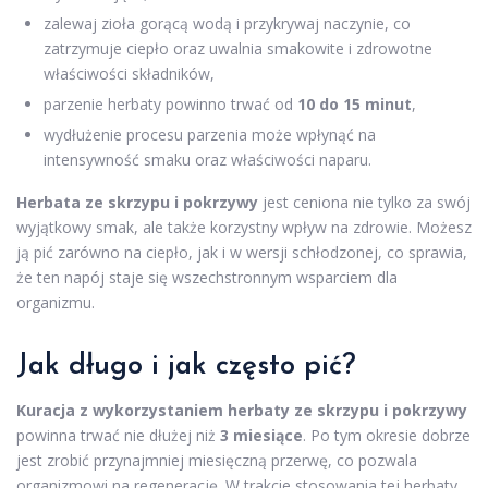
zalewaj zioła gorącą wodą i przykrywaj naczynie, co
zatrzymuje ciepło oraz uwalnia smakowite i zdrowotne
właściwości składników,
parzenie herbaty powinno trwać od
10 do 15 minut
,
wydłużenie procesu parzenia może wpłynąć na
intensywność smaku oraz właściwości naparu.
Herbata ze skrzypu i pokrzywy
jest ceniona nie tylko za swój
wyjątkowy smak, ale także korzystny wpływ na zdrowie. Możesz
ją pić zarówno na ciepło, jak i w wersji schłodzonej, co sprawia,
że ten napój staje się wszechstronnym wsparciem dla
organizmu.
Jak długo i jak często pić?
Kuracja z wykorzystaniem herbaty ze skrzypu i pokrzywy
powinna trwać nie dłużej niż
3 miesiące
. Po tym okresie dobrze
jest zrobić przynajmniej miesięczną przerwę, co pozwala
organizmowi na regenerację. W trakcie stosowania tej herbaty