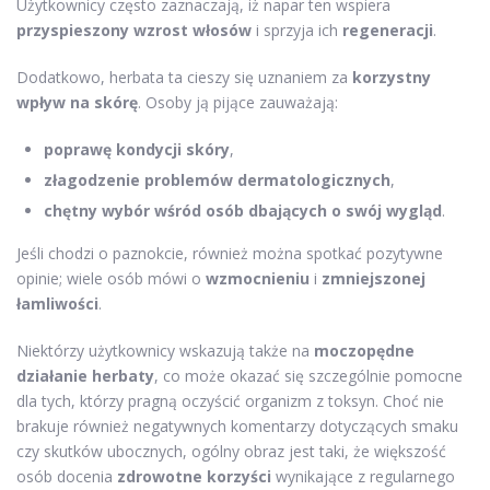
Użytkownicy często zaznaczają, iż napar ten wspiera
przyspieszony wzrost włosów
i sprzyja ich
regeneracji
.
Dodatkowo, herbata ta cieszy się uznaniem za
korzystny
wpływ na skórę
. Osoby ją pijące zauważają:
poprawę kondycji skóry
,
złagodzenie problemów dermatologicznych
,
chętny wybór wśród osób dbających o swój wygląd
.
Jeśli chodzi o paznokcie, również można spotkać pozytywne
opinie; wiele osób mówi o
wzmocnieniu
i
zmniejszonej
łamliwości
.
Niektórzy użytkownicy wskazują także na
moczopędne
działanie herbaty
, co może okazać się szczególnie pomocne
dla tych, którzy pragną oczyścić organizm z toksyn. Choć nie
brakuje również negatywnych komentarzy dotyczących smaku
czy skutków ubocznych, ogólny obraz jest taki, że większość
osób docenia
zdrowotne korzyści
wynikające z regularnego