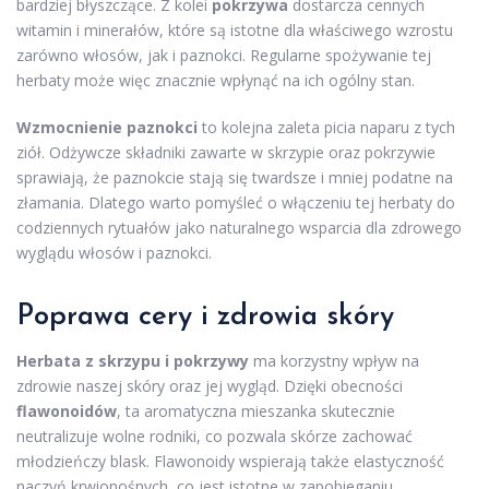
bardziej błyszczące. Z kolei
pokrzywa
dostarcza cennych
witamin i minerałów, które są istotne dla właściwego wzrostu
zarówno włosów, jak i paznokci. Regularne spożywanie tej
herbaty może więc znacznie wpłynąć na ich ogólny stan.
Wzmocnienie paznokci
to kolejna zaleta picia naparu z tych
ziół. Odżywcze składniki zawarte w skrzypie oraz pokrzywie
sprawiają, że paznokcie stają się twardsze i mniej podatne na
złamania. Dlatego warto pomyśleć o włączeniu tej herbaty do
codziennych rytuałów jako naturalnego wsparcia dla zdrowego
wyglądu włosów i paznokci.
Poprawa cery i zdrowia skóry
Herbata z skrzypu i pokrzywy
ma korzystny wpływ na
zdrowie naszej skóry oraz jej wygląd. Dzięki obecności
flawonoidów
, ta aromatyczna mieszanka skutecznie
neutralizuje wolne rodniki, co pozwala skórze zachować
młodzieńczy blask. Flawonoidy wspierają także elastyczność
naczyń krwionośnych, co jest istotne w zapobieganiu