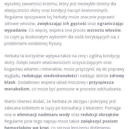
wysokiej zawartości krzemu, który jest niezwykle istotny dla
elastyczności skóry oraz kondycji naczyń krwionośnych.
Regularne spożywanie tej herbaty może znacznie poprawić
zdrowie włosów,
zwiększając ich gęstość
oraz
ograniczając
wypadanie
. Co więcej, wspiera ona proces
wzrostu włosów
,
co czyni ją doskonałym wyborem dla osób borykających się z
problemami osłabionej fryzury.
Herbata ta korzystnie wpływa także na cerę i ogólną kondycję
skóry. Dzięki swoim właściwościom oczyszczającym oraz
bogactwu witamin i minerałów, może przyczynić się do poprawy
wyglądu,
redukując niedoskonałości
i nadając skórze
zdrowy
blask
. Dodatkowo wspiera układ moczowy i
przyspiesza
metabolizm
, co może być pomocne w procesie odchudzania.
Warto również dodać, że herbata ze skrzypu i pokrzywy jest
zalecana kobietom w ciąży po konsultacji z lekarzem. Pomaga
ona w
eliminacji nadmiaru wody
oraz
redukcji obrzęków
.
Regularne picie tego napoju może także
zwiększyć poziom
hemoglobiny we krwi
, co sprzyja lepszemu dotlenieniu