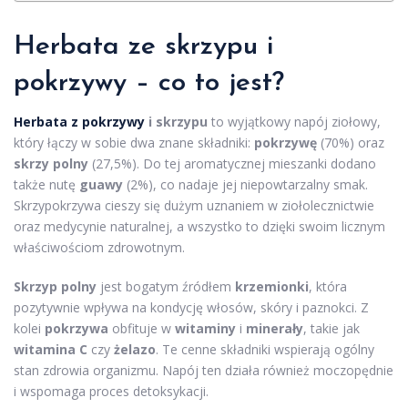
Herbata ze skrzypu i
pokrzywy – co to jest?
Herbata z pokrzywy
i skrzypu
to wyjątkowy napój ziołowy,
który łączy w sobie dwa znane składniki:
pokrzywę
(70%) oraz
skrzy polny
(27,5%). Do tej aromatycznej mieszanki dodano
także nutę
guawy
(2%), co nadaje jej niepowtarzalny smak.
Skrzypokrzywa cieszy się dużym uznaniem w ziołolecznictwie
oraz medycynie naturalnej, a wszystko to dzięki swoim licznym
właściwościom zdrowotnym.
Skrzyp polny
jest bogatym źródłem
krzemionki
, która
pozytywnie wpływa na kondycję włosów, skóry i paznokci. Z
kolei
pokrzywa
obfituje w
witaminy
i
minerały
, takie jak
witamina C
czy
żelazo
. Te cenne składniki wspierają ogólny
stan zdrowia organizmu. Napój ten działa również moczopędnie
i wspomaga proces detoksykacji.