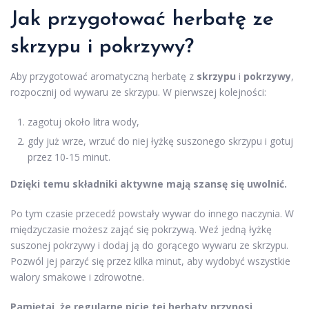
Jak przygotować herbatę ze
skrzypu i pokrzywy?
Aby przygotować aromatyczną herbatę z
skrzypu
i
pokrzywy
,
rozpocznij od wywaru ze skrzypu. W pierwszej kolejności:
zagotuj około litra wody,
gdy już wrze, wrzuć do niej łyżkę suszonego skrzypu i gotuj
przez 10-15 minut.
Dzięki temu składniki aktywne mają szansę się uwolnić.
Po tym czasie przecedź powstały wywar do innego naczynia. W
międzyczasie możesz zająć się pokrzywą. Weź jedną łyżkę
suszonej pokrzywy i dodaj ją do gorącego wywaru ze skrzypu.
Pozwól jej parzyć się przez kilka minut, aby wydobyć wszystkie
walory smakowe i zdrowotne.
Pamiętaj, że regularne picie tej herbaty przynosi