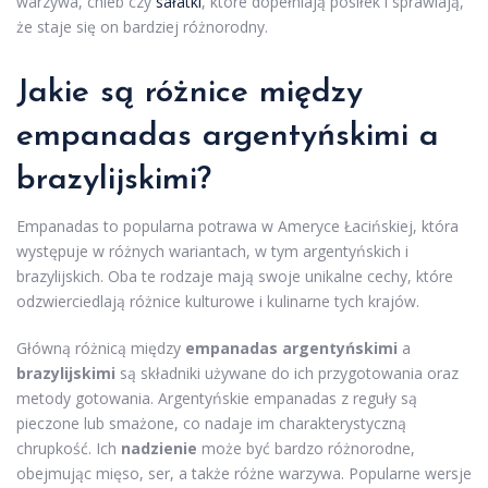
warzywa, chleb czy
sałatki
, które dopełniają posiłek i sprawiają,
że staje się on bardziej różnorodny.
Jakie są różnice między
empanadas argentyńskimi a
brazylijskimi?
Empanadas to popularna potrawa w Ameryce Łacińskiej, która
występuje w różnych wariantach, w tym argentyńskich i
brazylijskich. Oba te rodzaje mają swoje unikalne cechy, które
odzwierciedlają różnice kulturowe i kulinarne tych krajów.
Główną różnicą między
empanadas argentyńskimi
a
brazylijskimi
są składniki używane do ich przygotowania oraz
metody gotowania. Argentyńskie empanadas z reguły są
pieczone lub smażone, co nadaje im charakterystyczną
chrupkość. Ich
nadzienie
może być bardzo różnorodne,
obejmując mięso, ser, a także różne warzywa. Popularne wersje