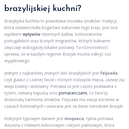
brazylijskiej kuchni?
Brazylijska kuchnia to prawdziwa mozaika smaków i tradycji,
która odzwierciedla bogactwo kulturowe tego kraju. Jest ona
wynikiem
wpływów
rdzennych ludów, kolonizatorów
portugalskich oraz licznych imigrantów, których kulinarne
zwyczaje wzbogaciły lokalne potrawy. Ta różnorodność
sprawia, że w każdym regionie Brazylii można odkryć coś
wyjątkowego.
Jednym z najbardziej znanych dań brazylijskich jest
feijoada
,
czyli gulasz z czarnej fasoli i różnych rodzajów mięsa, zazwyczaj
wieprzowiny i wołowiny. Potrawa ta jest często podawana z
ryżem, siekaną kapustą oraz
pomarańczami
, co tworzy
doskonałą harmonię smaków. Feijoada ma swoje korzenie w
czasach kolonialnych i uważana jest za danie narodowe Brazylii.
Kolejnym typowym daniem jest
moqueca
, rybna potrawa
duszona z mlekiem kokosowym i olejem palmowym, która