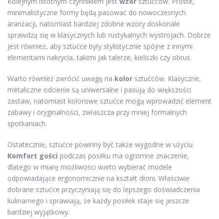
Kolejnym istotnym czynnikiem jest
wzór
sztućców. Proste,
minimalistyczne formy będą pasować do nowoczesnych
aranżacji, natomiast bardziej zdobne wzory doskonale
sprawdzą się w klasycznych lub rustykalnych wystrojach. Dobrze
jest również, aby sztućce były stylistycznie spójne z innymi
elementami nakrycia, takimi jak talerze, kieliszki czy obrus.
Warto również zwrócić uwagę na
kolor
sztućców. Klasyczne,
metaliczne odcienie są uniwersalne i pasują do większości
zastaw, natomiast kolorowe sztućce mogą wprowadzić element
zabawy i oryginalności, zwłaszcza przy mniej formalnych
spotkaniach.
Ostatecznie, sztućce powinny być także wygodne w użyciu.
Komfort gości
podczas posiłku ma ogromne znaczenie,
dlatego w miarę możliwości warto wybierać modele
odpowiadające ergonomicznie na kształt dłoni. Właściwie
dobrane sztućce przyczyniają się do lepszego doświadczenia
kulinarnego i sprawiają, że każdy posiłek staje się jeszcze
bardziej wyjątkowy.