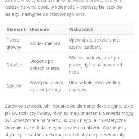
kieliszki na wino obok, w kolejności – pierwszy kieliszek do
białego, następnie do czerwonego wina.
Element
Ułożenie
Wskazówki
Talerz
Upewnij się, że talerz jest
Środek miejsca
główny
czysty i zadbany.
Widelec po lewej, nóż po
Ułożone po
Sztućce
prawej, łyżka na prawo od
bokach talerza
noża.
Wyżej od talerza,
Ułóż w kolejności według
Szklanki
z prawej strony
napojów.
Zarówno serwetki, jak i dodatkowe elementy dekoracyjne, takie
jak świeczki czy kwiaty, również mają znaczenie. Serwetki mogą
być umieszczone na talerzu lub obok niego, a ich estetyczne
złożenie może dodać elegancji całemu nakryciu. Ważne jest,
aby nie przesadzić z dekoracjami, tak aby nie przeszkadzały