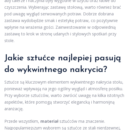
aby talerze i naczynia były wygodne w użyciu oraz łatwe do
czyszczenia. Wybierając zastawę stołową, warto również brać
pod uwagę wygląd serwowanych potraw. Dobrze dobrana
zastawa wydobędzie smak i estetykę potraw, co pozytywnie
wpłynie na wrażenia gości. Zainwestowanie w odpowiednią
zastawę to krok w stronę udanych i stylowych spotkań przy
stole.
Jakie sztućce najlepiej pasują
do wykwintnego nakrycia?
Sztućce są kluczowym elementem wykwintnego nakrycia stołu,
ponieważ wpływają na jego ogólny wygląd i atmosferę posiłku.
Przy wyborze sztućców, warto zwrócić uwagę na kilka istotnych
aspektów, które pomogą stworzyć elegancką i harmonijną
aranżację.
Przede wszystkim,
materiał
sztućców ma znaczenie.
Najpopularniejszym wyborem są sztućce ze stali nierdzewnej,