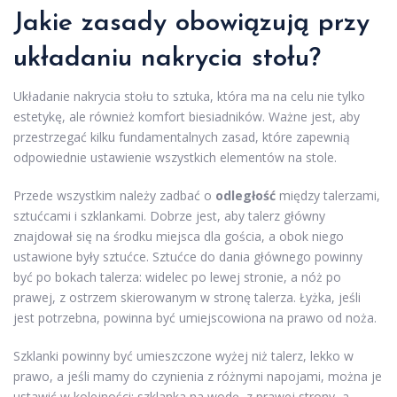
Jakie zasady obowiązują przy
układaniu nakrycia stołu?
Układanie nakrycia stołu to sztuka, która ma na celu nie tylko
estetykę, ale również komfort biesiadników. Ważne jest, aby
przestrzegać kilku fundamentalnych zasad, które zapewnią
odpowiednie ustawienie wszystkich elementów na stole.
Przede wszystkim należy zadbać o
odległość
między talerzami,
sztućcami i szklankami. Dobrze jest, aby talerz główny
znajdował się na środku miejsca dla gościa, a obok niego
ustawione były sztućce. Sztućce do dania głównego powinny
być po bokach talerza: widelec po lewej stronie, a nóż po
prawej, z ostrzem skierowanym w stronę talerza. Łyżka, jeśli
jest potrzebna, powinna być umiejscowiona na prawo od noża.
Szklanki powinny być umieszczone wyżej niż talerz, lekko w
prawo, a jeśli mamy do czynienia z różnymi napojami, można je
ustawić w kolejności: szklanka na wodę, z prawej strony, a