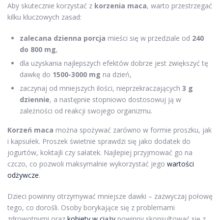
Aby skutecznie korzystać z
korzenia maca
, warto przestrzegać
kilku kluczowych zasad:
zalecana dzienna porcja
mieści się w przedziale od
240
do 800 mg
,
dla uzyskania najlepszych efektów dobrze jest zwiększyć tę
dawkę do
1500-3000 mg
na dzień,
zaczynaj od mniejszych ilości, nieprzekraczających
3 g
dziennie
, a następnie stopniowo dostosowuj ją w
zależności od reakcji swojego organizmu.
Korzeń maca
można spożywać zarówno w formie proszku, jak
i kapsułek. Proszek świetnie sprawdzi się jako dodatek do
jogurtów, koktajli czy sałatek. Najlepiej przyjmować go na
czczo, co pozwoli maksymalnie wykorzystać jego
wartości
odżywcze
.
Dzieci powinny otrzymywać mniejsze dawki – zazwyczaj połowę
tego, co dorośli. Osoby borykające się z problemami
zdrowotnymi oraz
kobiety w ciąży
powinny skonsultować się z