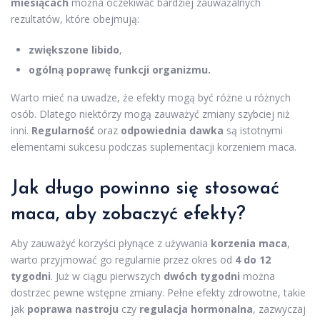
miesiącach
można oczekiwać bardziej zauważalnych
rezultatów, które obejmują:
zwiększone libido
,
ogólną poprawę funkcji organizmu.
Warto mieć na uwadze, że efekty mogą być różne u różnych
osób. Dlatego niektórzy mogą zauważyć zmiany szybciej niż
inni.
Regularność
oraz
odpowiednia dawka
są istotnymi
elementami sukcesu podczas suplementacji korzeniem maca.
Jak długo powinno się stosować
maca, aby zobaczyć efekty?
Aby zauważyć korzyści płynące z używania
korzenia maca
,
warto przyjmować go regularnie przez okres od
4 do 12
tygodni
. Już w ciągu pierwszych
dwóch tygodni
można
dostrzec pewne wstępne zmiany. Pełne efekty zdrowotne, takie
jak
poprawa nastroju
czy
regulacja hormonalna
, zazwyczaj