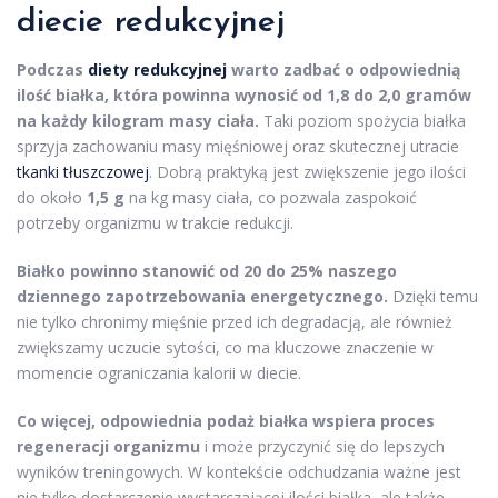
diecie redukcyjnej
Podczas
diety redukcyjnej
warto zadbać o odpowiednią
ilość białka, która powinna wynosić od
1,8 do 2,0 gramów
na każdy kilogram masy ciała.
Taki poziom spożycia białka
sprzyja zachowaniu masy mięśniowej oraz skutecznej utracie
tkanki tłuszczowej
. Dobrą praktyką jest zwiększenie jego ilości
do około
1,5 g
na kg masy ciała, co pozwala zaspokoić
potrzeby organizmu w trakcie redukcji.
Białko powinno stanowić od
20 do 25%
naszego
dziennego zapotrzebowania energetycznego.
Dzięki temu
nie tylko chronimy mięśnie przed ich degradacją, ale również
zwiększamy uczucie sytości, co ma kluczowe znaczenie w
momencie ograniczania kalorii w diecie.
Co więcej, odpowiednia podaż białka wspiera proces
regeneracji organizmu
i może przyczynić się do lepszych
wyników treningowych. W kontekście odchudzania ważne jest
nie tylko dostarczenie wystarczającej ilości białka, ale także