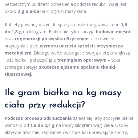
bezpiecznym punktem odniesienia podczas redukcji wagi jest
około
2 g białka
na kilogram masy ciała.
Kobiety powinny dążyć do spożycia białka w granicach od
1,6
do 1,8 g
na kilogram. Białko nie tylko sprzyja
budowie mięśni
oraz
regeneracji po wysiłku fizycznym
, ale również
przyczynia się do
wzrostu uczucia sytości
i
przyspiesza
metabolizm
. Dlatego warto wzbogacić swoją dietę o większą
ilość białka i połączyć ją z
treningiem oporowym
– taka
strategia sprzyja
skuteczniejszemu spalaniu tkanki
tłuszczowej
.
Ile gram białka na kg masy
ciała przy redukcji?
Podczas procesu odchudzania
zaleca się, aby spożycie białka
wynosiło od
1,8 do 2,4 g
na każdy kilogram wagi ciała. Osoby
aktywne fizycznie, regularnie ćwiczące lub uprawiające sporty,