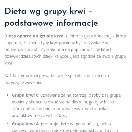
Dieta wg grupy krwi –
podstawowe informacje
Dieta oparta na grupie krwi
to interesująca koncepcja, która
sugeruje, że różne typy krwi powinny być odżywiane w
odmienny sposób. Zyskała ona na popularności w latach
dziewięćdziesiątych dzięki książce „Jedz zgodnie ze swoją grupą
krwi”.
Każda z grup krwi posiada swoje specyficzne zalecenia
dotyczące żywienia:
Grupa krwi 0
: uznawana za najstarszą, osoby z tą grupą
powinny skoncentrować się na diecie bogatej w białko,
która obfituje w mięso oraz warzywa, warto unikać
produktów mlecznych i zbóż,
Grupa krwi A
: preferuje dietę wegetariańską, pełną
warzyw, owoców i produktów pełnoziarnistych, dla nich