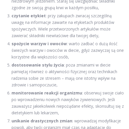
niezdrowym jedzeniem. Staraj się uwzględniać składniki
zgodne ze swoją grupą krwi w każdym posiłku,
czytanie etykiet
: przy zakupach zwracaj szczególną
uwagę na informacje zawarte na etykietach produktów
spożywczych. Wiele przetworzonych artykułów może
zawierać składniki niewłaściwe dla twojej diety,
spożycie warzyw i owoców
: warto zadbać o dużą ilość
świeżych warzyw i owoców w diecie, gdyż zazwyczaj są one
korzystne dla większości osób,
dostosowanie stylu życia
: poza zmianami w diecie
pamiętaj również o aktywności fizycznej oraz technikach
radzenia sobie ze stresem – mają one istotny wpływ na
zdrowie i samopoczucie,
monitorowanie reakcji organizmu
: obserwuj swoje ciało
po wprowadzeniu nowych nawyków żywieniowych. Jeśli
zauważysz jakiekolwiek niepożądane efekty, skonsultuj się z
dietetykiem lub lekarzem,
unikanie drastycznych zmian
: wprowadzaj modyfikacje
powoli, aby twój organizm miał czas na adaptację do