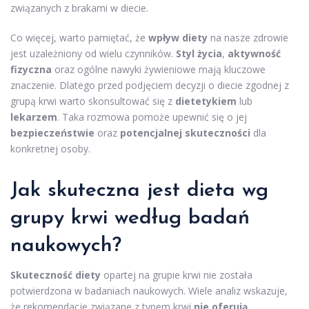
związanych z brakami w diecie.
Co więcej, warto pamiętać, że
wpływ diety
na nasze zdrowie
jest uzależniony od wielu czynników.
Styl życia
,
aktywność
fizyczna
oraz ogólne nawyki żywieniowe mają kluczowe
znaczenie. Dlatego przed podjęciem decyzji o diecie zgodnej z
grupą krwi warto skonsultować się z
dietetykiem
lub
lekarzem
. Taka rozmowa pomoże upewnić się o jej
bezpieczeństwie
oraz
potencjalnej skuteczności
dla
konkretnej osoby.
Jak skuteczna jest dieta wg
grupy krwi według badań
naukowych?
Skuteczność diety
opartej na grupie krwi nie została
potwierdzona w badaniach naukowych. Wiele analiz wskazuje,
że rekomendacje związane z typem krwi
nie oferują