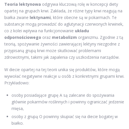
Teoria lektynowa
odgrywa kluczową rolę w koncepcji diety
opartej na grupach krwi. Zakłada, że różne typy krwi reagują na
białka zwane
lektynami
, które obecne są w pokarmach. Te
substancje mogą prowadzić do aglutynacji czerwonych krwinek,
co z kolei wpływa na funkcjonowanie
układu
odpornościowego
oraz
metabolizm
organizmu. Zgodnie z tą
teorią, spożywanie żywności zawierającej lektyny niezgodne z
przypisaną grupą krwi może skutkować problemami
zdrowotnymi, takimi jak zapalenia czy uszkodzenia narządów.
W diecie opartej na tej teorii unika się produktów, które mogą
wywołać negatywne reakcje u osób z konkretnymi grupami krwi.
Przykładowo:
osoby posiadające grupę A są zalecane do spożywania
głównie pokarmów roślinnych i powinny ograniczać jedzenie
mięsa,
osoby z grupą O powinny skupiać się na diecie bogatej w
białko.