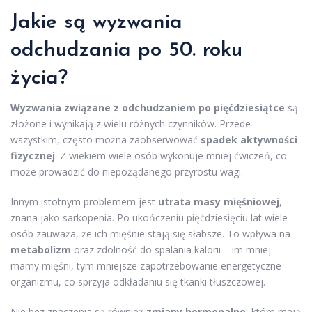
Jakie są wyzwania
odchudzania po 50. roku
życia?
Wyzwania związane z odchudzaniem po pięćdziesiątce
są
złożone i wynikają z wielu różnych czynników. Przede
wszystkim, często można zaobserwować
spadek aktywności
fizycznej
. Z wiekiem wiele osób wykonuje mniej ćwiczeń, co
może prowadzić do niepożądanego przyrostu wagi.
Innym istotnym problemem jest
utrata masy mięśniowej
,
znana jako sarkopenia. Po ukończeniu pięćdziesięciu lat wiele
osób zauważa, że ich mięśnie stają się słabsze. To wpływa na
metabolizm
oraz zdolność do spalania kalorii – im mniej
mamy mięśni, tym mniejsze zapotrzebowanie energetyczne
organizmu, co sprzyja odkładaniu się tkanki tłuszczowej.
Nie bez znaczenia są również
zmiany hormonalne
, które mają