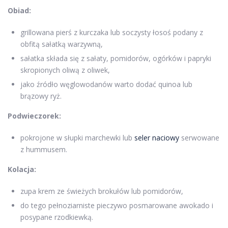
Obiad:
grillowana pierś z kurczaka lub soczysty łosoś podany z
obfitą sałatką warzywną,
sałatka składa się z sałaty, pomidorów, ogórków i papryki
skropionych oliwą z oliwek,
jako źródło węglowodanów warto dodać quinoa lub
brązowy ryż.
Podwieczorek:
pokrojone w słupki marchewki lub
seler naciowy
serwowane
z hummusem.
Kolacja:
zupa krem ze świeżych brokułów lub pomidorów,
do tego pełnoziarniste pieczywo posmarowane awokado i
posypane rzodkiewką.