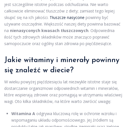
jest szczególnie istotne podczas odchudzania. Nie warto
całkowicie eliminować tłuszczów z diety; zamiast tego lepiej
skupić się na ich jakości.
Tłuszcze nasycone
powinny być
używane oszczędnie. Większość naszej diety powinna bazować
na
nienasyconych kwasach tłuszczowych
. Odpowiednia
ilość tych zdrowych składników może znacząco poprawić
samopoczucie oraz ogólny stan zdrowia po pięćdziesiątce.
Jakie witaminy i minerały powinny
się znaleźć w diecie?
W wieku powyżej pięćdziesięciu lat niezwykle istotne staje się
dostarczanie organizmowi odpowiednich witamin i minerałów,
które wspierają zdrowie oraz pomagają w utrzymaniu właściwej
wagi. Oto kilka składników, na które warto zwrócić uwagę:
Witamina A
odgrywa kluczową rolę w ochronie wzroku i
wspomaganiu układu odpornościowego. Jej źródłem są
produkty takie jak marchew, słodkie ziemniaki oraz zielone