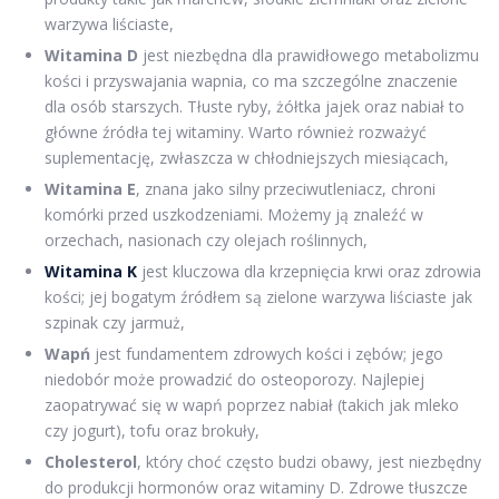
warzywa liściaste,
Witamina D
jest niezbędna dla prawidłowego metabolizmu
kości i przyswajania wapnia, co ma szczególne znaczenie
dla osób starszych. Tłuste ryby, żółtka jajek oraz nabiał to
główne źródła tej witaminy. Warto również rozważyć
suplementację, zwłaszcza w chłodniejszych miesiącach,
Witamina E
, znana jako silny przeciwutleniacz, chroni
komórki przed uszkodzeniami. Możemy ją znaleźć w
orzechach, nasionach czy olejach roślinnych,
Witamina K
jest kluczowa dla krzepnięcia krwi oraz zdrowia
kości; jej bogatym źródłem są zielone warzywa liściaste jak
szpinak czy jarmuż,
Wapń
jest fundamentem zdrowych kości i zębów; jego
niedobór może prowadzić do osteoporozy. Najlepiej
zaopatrywać się w wapń poprzez nabiał (takich jak mleko
czy jogurt), tofu oraz brokuły,
Cholesterol
, który choć często budzi obawy, jest niezbędny
do produkcji hormonów oraz witaminy D. Zdrowe tłuszcze