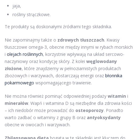
jaja,
rośliny strączkowe.
Te produkty są doskonałymi źródłami tego składnika.
Nie zapominajmy także o
zdrowych tłuszczach
. Kwasy
tłuszczowe omega-3, obecne między innymi w rybach morskich
i
olejach roślinnych
, korzystnie wpływają na układ sercowo-
naczyniowy oraz kondycję skóry. Z kolei
węglowodany
złożone
, które znajdziemy w pełnoziarnistych produktach
zbożowych i warzywach, dostarczają energii oraz
błonnika
pokarmowego
wspomagającego trawienie.
Nie można również pominąć odpowiedniej podaży
witamin
i
minerałów
. Wapń i witamina D są niezbędne dla zdrowia kości
– ich niedobór może prowadzić do
osteoporozy
. Ponadto
warto zadbać o witaminy z grupy B oraz
antyoksydanty
obecne w owocach i warzywach.
Zbilansowana dieta
bogata w te składniki jest kluczem do