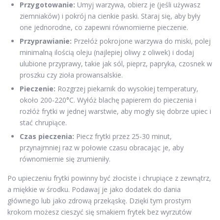
Przygotowanie:
Umyj warzywa, obierz je (jeśli używasz
ziemniaków) i pokrój na cienkie paski. Staraj się, aby były
one jednorodne, co zapewni równomierne pieczenie.
Przyprawianie:
Przełóż pokrojone warzywa do miski, polej
minimalną ilością oleju (najlepiej oliwy z oliwek) i dodaj
ulubione przyprawy, takie jak sól, pieprz, papryka, czosnek w
proszku czy zioła prowansalskie.
Pieczenie:
Rozgrzej piekarnik do wysokiej temperatury,
około 200-220°C. Wyłóż blachę papierem do pieczenia i
rozłóż frytki w jednej warstwie, aby mogły się dobrze upiec i
stać chrupiące.
Czas pieczenia:
Piecz frytki przez 25-30 minut,
przynajmniej raz w połowie czasu obracając je, aby
równomiernie się zrumieniły.
Po upieczeniu frytki powinny być złociste i chrupiące z zewnątrz,
a miękkie w środku. Podawaj je jako dodatek do dania
głównego lub jako zdrową przekąskę. Dzięki tym prostym
krokom możesz cieszyć się smakiem frytek bez wyrzutów