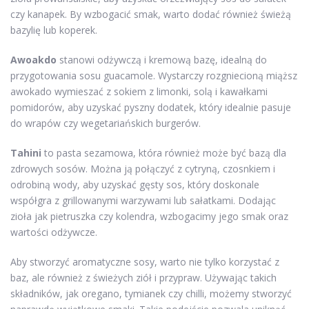
czy kanapek. By wzbogacić smak, warto dodać również świeżą
bazylię lub koperek.
Awoakdo
stanowi odżywczą i kremową bazę, idealną do
przygotowania sosu guacamole. Wystarczy rozgniecioną miąższ
awokado wymieszać z sokiem z limonki, solą i kawałkami
pomidorów, aby uzyskać pyszny dodatek, który idealnie pasuje
do wrapów czy wegetariańskich burgerów.
Tahini
to pasta sezamowa, która również może być bazą dla
zdrowych sosów. Można ją połączyć z cytryną, czosnkiem i
odrobiną wody, aby uzyskać gęsty sos, który doskonale
współgra z grillowanymi warzywami lub sałatkami. Dodając
zioła jak pietruszka czy kolendra, wzbogacimy jego smak oraz
wartości odżywcze.
Aby stworzyć aromatyczne sosy, warto nie tylko korzystać z
baz, ale również z świeżych ziół i przypraw. Używając takich
składników, jak oregano, tymianek czy chilli, możemy stworzyć