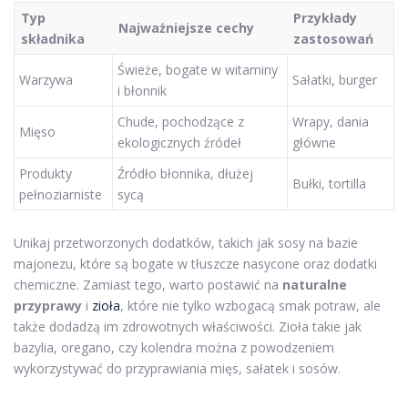
Typ
Przykłady
Najważniejsze cechy
składnika
zastosowań
Świeże, bogate w witaminy
Warzywa
Sałatki, burger
i błonnik
Chude, pochodzące z
Wrapy, dania
Mięso
ekologicznych źródeł
główne
Produkty
Źródło błonnika, dłużej
Bułki, tortilla
pełnoziarniste
sycą
Unikaj przetworzonych dodatków, takich jak sosy na bazie
majonezu, które są bogate w tłuszcze nasycone oraz dodatki
chemiczne. Zamiast tego, warto postawić na
naturalne
przyprawy
i
zioła
, które nie tylko wzbogacą smak potraw, ale
także dodadzą im zdrowotnych właściwości. Zioła takie jak
bazylia, oregano, czy kolendra można z powodzeniem
wykorzystywać do przyprawiania mięs, sałatek i sosów.