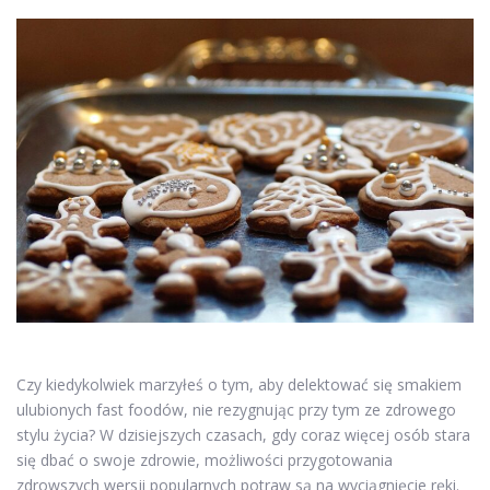
Czy kiedykolwiek marzyłeś o tym, aby delektować się smakiem
ulubionych fast foodów, nie rezygnując przy tym ze zdrowego
stylu życia? W dzisiejszych czasach, gdy coraz więcej osób stara
się dbać o swoje zdrowie, możliwości przygotowania
zdrowszych wersji popularnych potraw są na wyciągnięcie ręki.