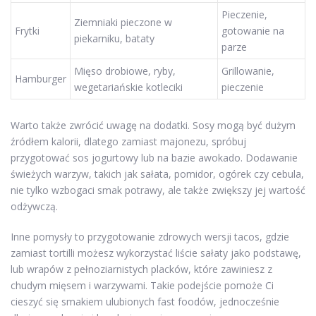
Pieczenie,
Ziemniaki pieczone w
Frytki
gotowanie na
piekarniku, bataty
parze
Mięso drobiowe, ryby,
Grillowanie,
Hamburger
wegetariańskie kotleciki
pieczenie
Warto także zwrócić uwagę na dodatki. Sosy mogą być dużym
źródłem kalorii, dlatego zamiast majonezu, spróbuj
przygotować sos jogurtowy lub na bazie awokado. Dodawanie
świeżych warzyw, takich jak sałata, pomidor, ogórek czy cebula,
nie tylko wzbogaci smak potrawy, ale także zwiększy jej wartość
odżywczą.
Inne pomysły to przygotowanie zdrowych wersji tacos, gdzie
zamiast tortilli możesz wykorzystać liście sałaty jako podstawę,
lub wrapów z pełnoziarnistych placków, które zawiniesz z
chudym mięsem i warzywami. Takie podejście pomoże Ci
cieszyć się smakiem ulubionych fast foodów, jednocześnie