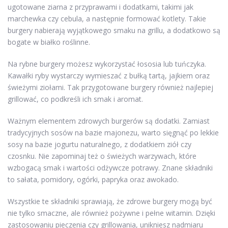
ugotowane ziarna z przyprawami i dodatkami, takimi jak
marchewka czy cebula, a następnie formować kotlety. Takie
burgery nabierają wyjątkowego smaku na grillu, a dodatkowo są
bogate w białko roślinne.
Na rybne burgery możesz wykorzystać łososia lub tuńczyka.
Kawałki ryby wystarczy wymieszać z bułką tartą, jajkiem oraz
świeżymi ziołami. Tak przygotowane burgery również najlepiej
grillować, co podkreśli ich smak i aromat.
Ważnym elementem zdrowych burgerów są dodatki. Zamiast
tradycyjnych sosów na bazie majonezu, warto sięgnąć po lekkie
sosy na bazie jogurtu naturalnego, z dodatkiem ziół czy
czosnku. Nie zapominaj też o świeżych warzywach, które
wzbogacą smak i wartości odżywcze potrawy. Znane składniki
to sałata, pomidory, ogórki, papryka oraz awokado.
Wszystkie te składniki sprawiają, że zdrowe burgery mogą być
nie tylko smaczne, ale również pożywne i pełne witamin. Dzięki
zastosowaniu pieczenia czy grillowania, unikniesz nadmiaru