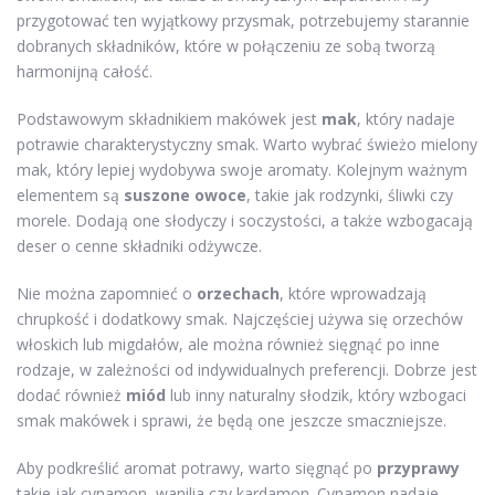
przygotować ten wyjątkowy przysmak, potrzebujemy starannie
dobranych składników, które w połączeniu ze sobą tworzą
harmonijną całość.
Podstawowym składnikiem makówek jest
mak
, który nadaje
potrawie charakterystyczny smak. Warto wybrać świeżo mielony
mak, który lepiej wydobywa swoje aromaty. Kolejnym ważnym
elementem są
suszone owoce
, takie jak rodzynki, śliwki czy
morele. Dodają one słodyczy i soczystości, a także wzbogacają
deser o cenne składniki odżywcze.
Nie można zapomnieć o
orzechach
, które wprowadzają
chrupkość i dodatkowy smak. Najczęściej używa się orzechów
włoskich lub migdałów, ale można również sięgnąć po inne
rodzaje, w zależności od indywidualnych preferencji. Dobrze jest
dodać również
miód
lub inny naturalny słodzik, który wzbogaci
smak makówek i sprawi, że będą one jeszcze smaczniejsze.
Aby podkreślić aromat potrawy, warto sięgnąć po
przyprawy
takie jak cynamon, wanilia czy kardamon. Cynamon nadaje