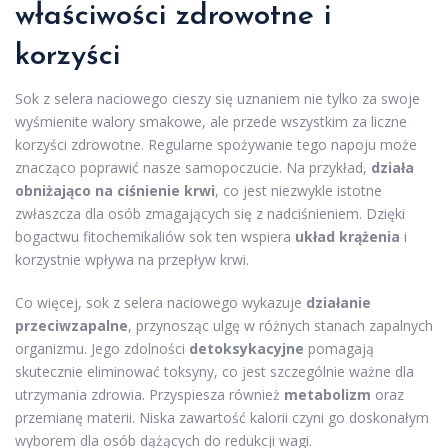
właściwości zdrowotne i
korzyści
Sok z selera naciowego cieszy się uznaniem nie tylko za swoje
wyśmienite walory smakowe, ale przede wszystkim za liczne
korzyści zdrowotne. Regularne spożywanie tego napoju może
znacząco poprawić nasze samopoczucie. Na przykład,
działa
obniżająco na ciśnienie krwi
, co jest niezwykle istotne
zwłaszcza dla osób zmagających się z nadciśnieniem. Dzięki
bogactwu fitochemikaliów sok ten wspiera
układ krążenia
i
korzystnie wpływa na przepływ krwi.
Co więcej, sok z selera naciowego wykazuje
działanie
przeciwzapalne
, przynosząc ulgę w różnych stanach zapalnych
organizmu. Jego zdolności
detoksykacyjne
pomagają
skutecznie eliminować toksyny, co jest szczególnie ważne dla
utrzymania zdrowia. Przyspiesza również
metabolizm
oraz
przemianę materii. Niska zawartość kalorii czyni go doskonałym
wyborem dla osób dążących do redukcji wagi.