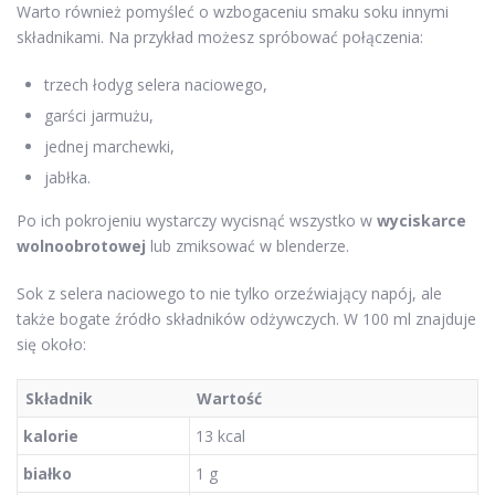
Warto również pomyśleć o wzbogaceniu smaku soku innymi
składnikami. Na przykład możesz spróbować połączenia:
trzech łodyg selera naciowego,
garści jarmużu,
jednej marchewki,
jabłka.
Po ich pokrojeniu wystarczy wycisnąć wszystko w
wyciskarce
wolnoobrotowej
lub zmiksować w blenderze.
Sok z selera naciowego to nie tylko orzeźwiający napój, ale
także bogate źródło składników odżywczych. W 100 ml znajduje
się około:
Składnik
Wartość
kalorie
13 kcal
białko
1 g