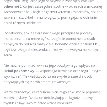
organizmu. Regularne jego spożywanie znacząco zwiększa
odporność
, co jest szczególnie istotne w okresach wzmożonej
zachorowalności. Dzięki bogactwu witamin i minerałów, sok ten
wspiera nasz układ immunologiczny, pomagając w ochronie
przed różnymi infekcjami.
Dodatkowo, sok z selera naciowego przyspiesza procesy
metaboliczne, co może być szczególnie pomocne dla osób
dążących do redukcji masy ciała. Ponadto obniża poziom
LDL
,
czyli tzw. złego cholesterolu, co korzystnie wpływa na kondycję
serca.
Nie można pominąć również jego pozytywnego wpływu na
układ pokarmowy
— wspomaga trawienie oraz reguluje rytm
wypróżnień. Te właściwości są niezwykle ważne dla osób
borykających się z problemami trawiennymi.
Warto zaznaczyć, że regularne picie tego soku może poprawić
kondycję skóry. Działa on detoksykująco i łagodzi objawy
trądziku dzięki swoim przeciwzapalnym oraz