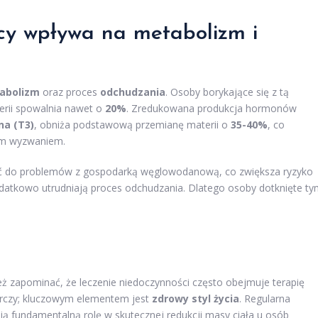
ycy wpływa na metabolizm i
abolizm
oraz proces
odchudzania
. Osoby borykające się z tą
erii spowalnia nawet o
20%
. Zredukowana produkcja hormonów
na (T3)
, obniża podstawową przemianę materii o
35-40%
, co
zym wyzwaniem.
ć do problemów z gospodarką węglowodanową, co zwiększa ryzyko
dodatkowo utrudniają proces odchudzania. Dlatego osoby dotknięte t
:
 zapominać, że leczenie niedoczynności często obejmuje terapię
arczy; kluczowym elementem jest
zdrowy styl życia
. Regularna
ą fundamentalną rolę w skutecznej redukcji masy ciała u osób