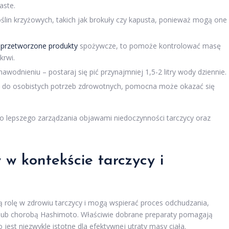
aste.
 roślin krzyżowych, takich jak brokuły czy kapusta, ponieważ mogą one
i
przetworzone produkty
spożywcze, to pomoże kontrolować masę
krwi.
wodnieniu – postaraj się pić przynajmniej 1,5-2 litry wody dziennie.
is do osobistych potrzeb zdrowotnych, pomocna może okazać się
do lepszego zarządzania objawami niedoczynności tarczycy oraz
 w kontekście tarczycy i
 rolę w zdrowiu tarczycy i mogą wspierać proces odchudzania,
u lub chorobą Hashimoto. Właściwie dobrane preparaty pomagają
est niezwykle istotne dla efektywnej utraty masy ciała.