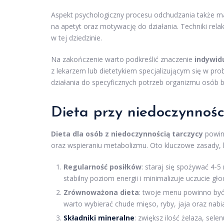
Aspekt psychologiczny procesu odchudzania także 
na apetyt oraz motywację do działania. Techniki rela
w tej dziedzinie.
Na zakończenie warto podkreślić znaczenie
indywid
z lekarzem lub dietetykiem specjalizującym się w p
działania do specyficznych potrzeb organizmu osób 
Dieta przy niedoczynnośc
Dieta dla osób z niedoczynnością tarczycy
powinn
oraz wspieraniu metabolizmu. Oto kluczowe zasady, 
Regularność posiłków
: staraj się spożywać 4-
stabilny poziom energii i minimalizuje uczucie gło
Zrównoważona dieta
: twoje menu powinno być
warto wybierać chude mięso, ryby, jaja oraz nabia
Składniki mineralne
: zwiększ ilość żelaza, sel