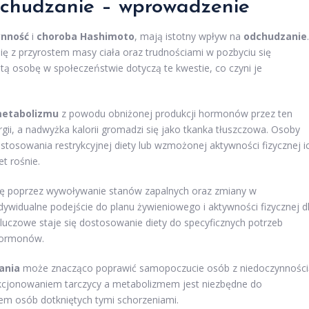
dchudzanie – wprowadzenie
ynność
i
choroba Hashimoto
, mają istotny wpływ na
odchudzanie
.
ię z przyrostem masy ciała oraz trudnościami w pozbyciu się
tą osobę w społeczeństwie dotyczą te kwestie, co czyni je
etabolizmu
z powodu obniżonej produkcji hormonów przez ten
ii, a nadwyżka kalorii gromadzi się jako tkanka tłuszczowa. Osoby
tosowania restrykcyjnej diety lub wzmożonej aktywności fizycznej i
t rośnie.
ę poprzez wywoływanie stanów zapalnych oraz zmiany w
ywidualne podejście do planu żywieniowego i aktywności fizycznej d
luczowe staje się dostosowanie diety do specyficznych potrzeb
hormonów.
ania
może znacząco poprawić samopoczucie osób z niedoczynności
unkcjonowaniem tarczycy a metabolizmem jest niezbędne do
m osób dotkniętych tymi schorzeniami.