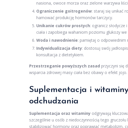
nasiona, owoce morza oraz zielone warzywa liści
Ograniczenie goitrogenów
: staraj się unikać
hamować produkcję hormonów tarczycy.
Unikanie cukrów prostych
: ogranicz słodycze 
ciała i zapobiega wahaniom poziomu glukozy we 
Woda i nawodnienie
: pamiętaj o odpowiednim na
Indywidualizacja diety
: dostosuj swój jadłosp
konsultacja z dietetykiem.
Przestrzeganie powyższych zasad
przyczyni się 
wsparcia zdrowej masy ciała bez obawy o efekt jojo.
Suplementacja i witaminy
odchudzania
Suplementacja oraz witaminy
odgrywają kluczową
szczególnie u osób z niedoczynnością tego gruczoł
stabilizować hormony oraz poprawiać metabolizm, co j