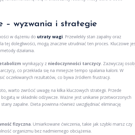
 – wyzwania i strategie
ności w dążeniu do
utraty wagi
. Przewlekły stan zapalny oraz
a tej dolegliwości, mogą znacznie utrudniać ten proces. Kluczowe je
metody działania.
etabolizm
wynikający z
niedoczynności tarczycy
. Zazwyczaj osob
czycy, co przekłada się na mniejsze tempo spalania kalorii. W
ić oczekiwanych rezultatów, co bywa źródłem frustracji.
o, warto zwrócić uwagę na kilka kluczowych strategii. Przede
bogatą w składniki odżywcze. Ważne jest unikanie przetworzonych
 stany zapalne. Dieta powinna również uwzględniać eliminację
wność fizyczna
. Umiarkowane ćwiczenia, takie jak szybki marsz czy
olność organizmu bez nadmiernego obciążenia.