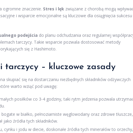
ma ogromne znaczenie.
Stres i lęk
związane z chorobą mogą wpływa
ksacyjne i wsparcie emocjonalne są kluczowe dla osiągnięcia sukcesu
ualnego podejścia
do planu odchudzania oraz regularnej współprac
roblemach tarczycy. Takie wsparcie pozwala dostosować metody
borykających się z Hashimoto.
i tarczycy – kluczowe zasady
a skupiać się na dostarczaniu niezbędnych składników odżywczych
które warto wziąć pod uwagę:
5 małych posiłków co 3-4 godziny, taki rytm jedzenia pozwala utrzyma
du.
 bogate w białko, pełnoziarniste węglowodany oraz zdrowe tłuszcze,
ł jako źródła tych składników.
enu, cynku i jodu w diecie, doskonałe źródła tych minerałów to orzechy