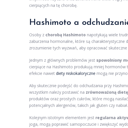
cierpiących na tę chorobę.
Hashimoto a odchudzanie
Osoby z
chorobą Hashimoto
napotykają wiele trud
zaburzenia hormonalne, które są charakterystyczne dl
zrozumienie tych wyzwań, aby opracować skuteczne 
Jednym z głównych problemów jest
spowolniony m
cierpiące na Hashimoto produkują mniej hormonów tar
efekcie nawet
diety niskokaloryczne
mogą nie przynos
Aby skutecznie podejść do odchudzania przy Hashimot
wszystkim należy postawić na
zrównoważoną dietę
produktów oraz prostych cukrów, które mogą nasilać
potencjalnych alergenów, takich jak gluten czy nabiał.
Kolejnym istotnym elementem jest
regularna akty
joga, mogą poprawić samopoczucie i zwiększyć wyd