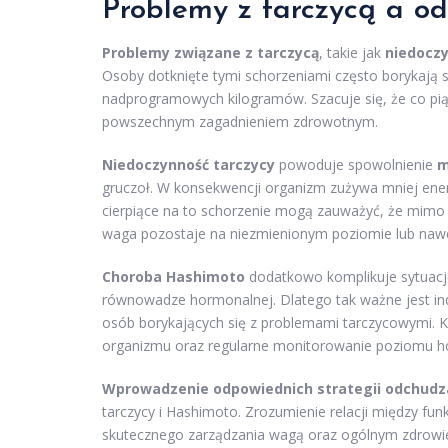
Problemy z tarczycą a o
Problemy związane z tarczycą
, takie jak
niedocz
Osoby dotknięte tymi schorzeniami często borykają s
nadprogramowych kilogramów. Szacuje się, że co pią
powszechnym zagadnieniem zdrowotnym.
Niedoczynność tarczycy
powoduje spowolnienie
m
gruczoł. W konsekwencji organizm zużywa mniej energ
cierpiące na to schorzenie mogą zauważyć, że mimo s
waga pozostaje na niezmienionym poziomie lub nawe
Choroba Hashimoto
dodatkowo komplikuje sytuacj
równowadze hormonalnej. Dlatego tak ważne jest ind
osób borykających się z problemami tarczycowymi. K
organizmu oraz regularne monitorowanie poziomu 
Wprowadzenie odpowiednich strategii odchudz
tarczycy i Hashimoto. Zrozumienie relacji między f
skutecznego zarządzania wagą oraz ogólnym zdrowie