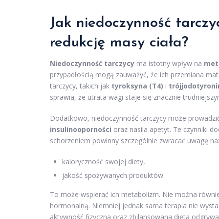
Jak niedoczynność tarcz
redukcję masy ciała?
Niedoczynność tarczycy
ma istotny wpływ na
met
przypadłością mogą zauważyć, że ich przemiana mat
tarczycy, takich jak
tyroksyna (T4)
i
trójjodotyroni
sprawia, że utrata wagi staje się znacznie trudniejs
Dodatkowo, niedoczynność tarczycy może prowadzi
insulinooporności
oraz nasila apetyt. Te czynniki 
schorzeniem powinny szczególnie zwracać uwagę na
kaloryczność swojej diety,
jakość spożywanych produktów.
To może wspierać ich metabolizm. Nie można również
hormonalną. Niemniej jednak sama terapia nie wyst
aktywność fizyczna oraz zbilansowana dieta odgrywaj