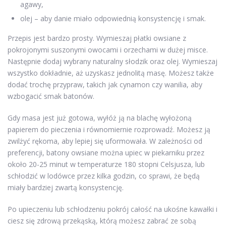
agawy,
olej – aby danie miało odpowiednią konsystencję i smak.
Przepis jest bardzo prosty. Wymieszaj płatki owsiane z
pokrojonymi suszonymi owocami i orzechami w dużej misce.
Następnie dodaj wybrany naturalny słodzik oraz olej. Wymieszaj
wszystko dokładnie, aż uzyskasz jednolitą masę. Możesz także
dodać trochę przypraw, takich jak cynamon czy wanilia, aby
wzbogacić smak batonów.
Gdy masa jest już gotowa, wyłóż ją na blachę wyłożoną
papierem do pieczenia i równomiernie rozprowadź. Możesz ją
zwilżyć rękoma, aby lepiej się uformowała. W zależności od
preferencji, batony owsiane można upiec w piekarniku przez
około 20-25 minut w temperaturze 180 stopni Celsjusza, lub
schłodzić w lodówce przez kilka godzin, co sprawi, że będą
miały bardziej zwartą konsystencję.
Po upieczeniu lub schłodzeniu pokrój całość na ukośne kawałki i
ciesz się zdrową przekąską, którą możesz zabrać ze sobą