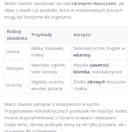
Warto również zastanowić się nad
zdrowymi tłuszczami
, jak
oliwa z oliwek czy awokado, które w umiarkowanych ilościach
mogą być korzystne dla organizmu.
Rodzaj
Przykłady
Korzyści
składnika
Jabłka, truskawki,
Niskokaloryczne, bogate w
Owoce
maliny
witaminy
Marchew, ogórek,
Wysoka
zawartość
Warzywa
seler naciowy
błonnika
, niskokaloryczne
Migdały, orzechy
Źródło
zdrowych
tłuszczów
Orzechy
włoskie, pistacje
i białka
Warto również pamiętać o kreatywności w kuchni.
Przygotowanie niskokalorycznych przekąsek nie musi być nudne;
można eksperymentować z różnymi smakami i teksturami.
Dzięki temu, zdrowe przekąski staną się nie tylko pożywne, ale i
przyjemne dla podniebienia.