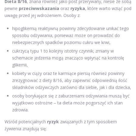
Dieta 8/16
, znana również jako post przerywany, niesie ze sobą
pewne
przeciwwskazania
oraz
ryzyka
, które warto wziąć pod
uwagę przed jej wdrożeniem. Osoby z:
hipoglikemią reaktywną powinny zdecydowanie unikać tego
sposobu odżywiania, ponieważ może on prowadzić do
niebezpiecznych spadków poziomu cukru we krwi,
cukrzycą typu 1 to kolejny istotny czynnik; zmiany w
schemacie jedzenia mogą znacząco wpłynąć na kontrolę
glikemii,
kobiety w ciąży oraz te karmiące piersią również powinny
zrezygnować z diety 8/16, aby zapewnić odpowiednią ilość
składników odżywczych zarówno dla siebie, jak i dla dziecka,
osoby borykające się z zaburzeniami odżywiania muszą być
wyjątkowo ostrożne – ta dieta może pogorszyć ich stan
zdrowia.
Wśród potencjalnych
ryzyk
związanych z tym sposobem
żywienia znajdują się: