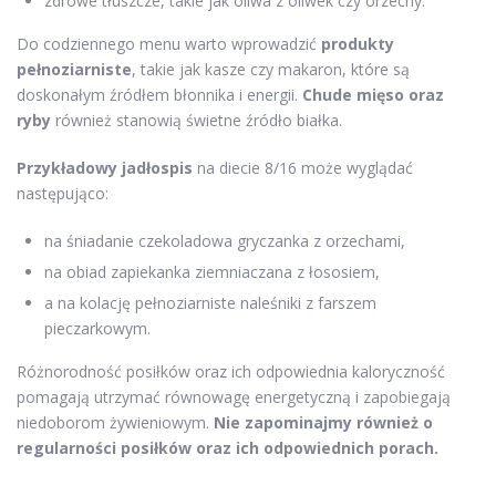
zdrowe tłuszcze, takie jak oliwa z oliwek czy orzechy.
Do codziennego menu warto wprowadzić
produkty
pełnoziarniste
, takie jak kasze czy makaron, które są
doskonałym źródłem błonnika i energii.
Chude mięso oraz
ryby
również stanowią świetne źródło białka.
Przykładowy jadłospis
na diecie 8/16 może wyglądać
następująco:
na śniadanie czekoladowa gryczanka z orzechami,
na obiad zapiekanka ziemniaczana z łososiem,
a na kolację pełnoziarniste naleśniki z farszem
pieczarkowym.
Różnorodność posiłków oraz ich odpowiednia kaloryczność
pomagają utrzymać równowagę energetyczną i zapobiegają
niedoborom żywieniowym.
Nie zapominajmy również o
regularności posiłków oraz ich odpowiednich porach.