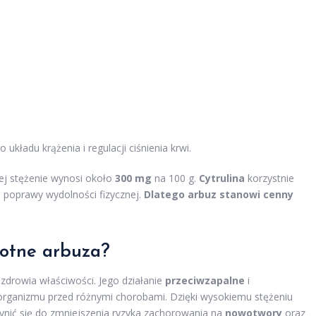
kładu krążenia i regulacji ciśnienia krwi.
ej stężenie wynosi około
300 mg
na 100 g.
Cytrulina
korzystnie
o poprawy wydolności fizycznej.
Dlatego arbuz stanowi cenny
wotne arbuza?
 zdrowia właściwości. Jego działanie
przeciwzapalne
i
organizmu przed różnymi chorobami. Dzięki wysokiemu stężeniu
ynić się do zmniejszenia ryzyka zachorowania na
nowotwory
oraz