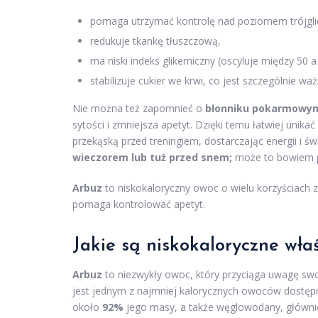
pomaga utrzymać kontrolę nad poziomem trójgli
redukuje tkankę tłuszczową,
ma niski indeks glikemiczny (oscyluje między 50 a
stabilizuje cukier we krwi, co jest szczególnie wa
Nie można też zapomnieć o
błonniku pokarmowy
sytości i zmniejsza apetyt. Dzięki temu łatwiej unik
przekąską przed treningiem, dostarczając energii i św
wieczorem lub tuż przed snem;
może to bowiem p
Arbuz
to niskokaloryczny owoc o wielu korzyściach
pomaga kontrolować apetyt.
Jakie są niskokaloryczne
wła
Arbuz
to niezwykły owoc, który przyciąga uwagę sw
jest jednym z najmniej kalorycznych owoców dostępn
około
92%
jego masy, a także węglowodany, głównie