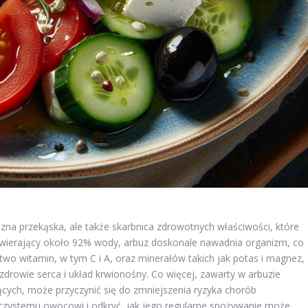
yszna przekąska, ale także skarbnica zdrowotnych właściwości, które
ierający około 92% wody, arbuz doskonale nawadnia organizm, co
wo witamin, w tym C i A, oraz minerałów takich jak potas i magnez,
rowie serca i układ krwionośny. Co więcej, zawarty w arbuzie
jących, może przyczynić się do zmniejszenia ryzyka chorób
zystemu owocowi i odkryć, jak jego regularne spożywanie może