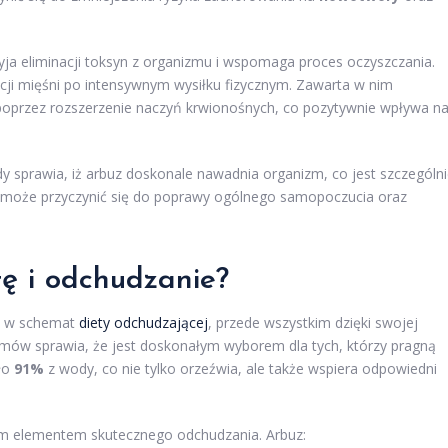
zyja eliminacji toksyn z organizmu i wspomaga proces oczyszczania.
ji mięśni po intensywnym wysiłku fizycznym. Zawarta w nim
 poprzez rozszerzenie naczyń krwionośnych, co pozytywnie wpływa n
sprawia, iż arbuz doskonale nawadnia organizm, co jest szczególn
c może przyczynić się do poprawy ogólnego samopoczucia oraz
ę i odchudzanie?
ię w schemat
diety odchudzającej
, przede wszystkim dzięki swojej
mów sprawia, że jest doskonałym wyborem dla tych, którzy pragną
oło
91%
z wody, co nie tylko orzeźwia, ale także wspiera odpowiedni
m elementem skutecznego odchudzania. Arbuz: