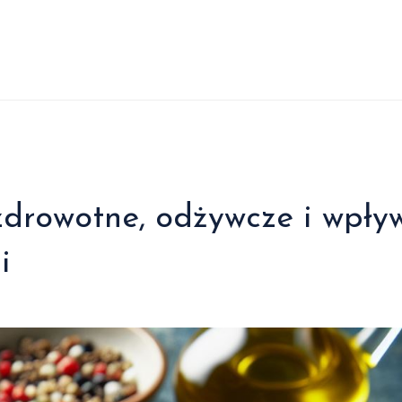
zdrowotne, odżywcze i wpły
i