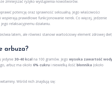
 może zmniejszać ryzyko wystąpienia nowotworów.
oprawić potencję oraz sprawność seksualną. Jego właściwości
 wspierają prawidłowe funkcjonowanie nerek. Co więcej, jedzenie
jego relaksacyjnemu działaniu.
orzeźwia latem, ale również stanowi wartościowy element zdrowej diet
ze arbuza?
y jedynie
30-40 kcal
na 100 gramów. Jego
wysoka zawartość wod
ego, arbuz ma około
6% cukru
i niewielką ilość
błonnika
(około
itaminy. Wśród nich znajdują się: