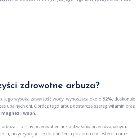
rzyści zdrowotne arbuza?
h. Jego wysoka zawartość wody, wynosząca około
92%
, doskonale
zas upalnych dni. Oprócz tego arbuz dostarcza szereg witamin oraz
,
magnez
i
wapń
.
 arbuza. To silny przeciwutleniacz o działaniu przeciwzapalnym.
rca, przyczyniając się do obniżenia poziomu cholesterolu oraz