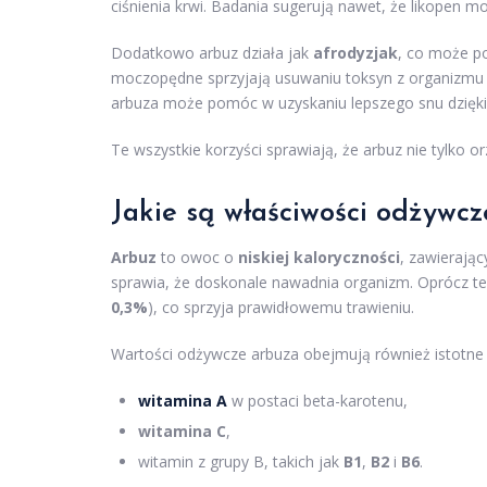
ciśnienia krwi. Badania sugerują nawet, że likopen
Dodatkowo arbuz działa jak
afrodyzjak
, co może p
moczopędne sprzyjają usuwaniu toksyn z organizmu i
arbuza może pomóc w uzyskaniu lepszego snu dzięki 
Te wszystkie korzyści sprawiają, że arbuz nie tylko 
Jakie są właściwości odżywc
Arbuz
to owoc o
niskiej kaloryczności
, zawierając
sprawia, że doskonale nawadnia organizm. Oprócz t
0,3%
), co sprzyja prawidłowemu trawieniu.
Wartości odżywcze arbuza obejmują również istotne w
witamina A
w postaci beta-karotenu,
witamina C
,
witamin z grupy B, takich jak
B1
,
B2
i
B6
.