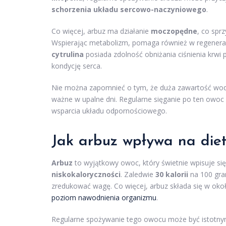
schorzenia układu sercowo-naczyniowego
.
Co więcej, arbuz ma działanie
moczopędne
, co spr
Wspierając metabolizm, pomaga również w regenerac
cytrulina
posiada zdolność obniżania ciśnienia krwi
kondycję serca.
Nie można zapomnieć o tym, że duża zawartość wody 
ważne w upalne dni. Regularne sięganie po ten owo
wsparcia układu odpornościowego.
Jak arbuz wpływa na diet
Arbuz
to wyjątkowy owoc, który świetnie wpisuje s
niskokaloryczności
. Zaledwie
30 kalorii
na 100 gra
zredukować wagę. Co więcej, arbuz składa się w ok
poziom nawodnienia organizmu
.
Regularne spożywanie tego owocu może być istotny