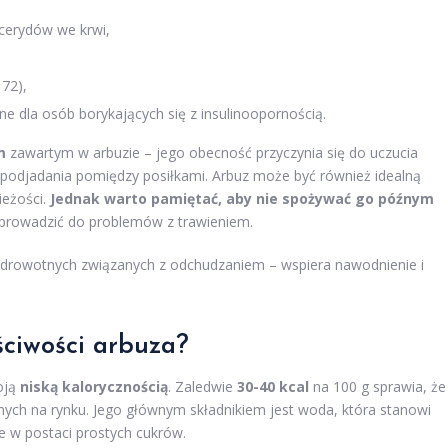
cerydów we krwi,
 72),
żne dla osób borykających się z insulinoopornością.
m
zawartym w arbuzie – jego obecność przyczynia się do uczucia
ać podjadania pomiędzy posiłkami. Arbuz może być również idealną
ieżości.
Jednak warto pamiętać, aby nie spożywać go późnym
rowadzić do problemów z trawieniem.
 zdrowotnych związanych z odchudzaniem – wspiera nawodnienie i
ściwości arbuza
?
oją
niską kalorycznością
. Zaledwie
30-40 kcal
na 100 g sprawia, że
ych na rynku. Jego głównym składnikiem jest woda, która stanowi
 w postaci prostych cukrów.