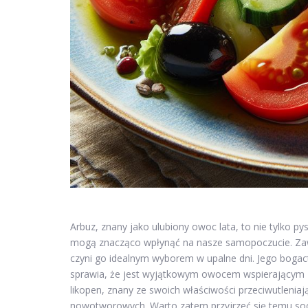
Arbuz, znany jako ulubiony owoc lata, to nie tylko p
mogą znacząco wpłynąć na nasze samopoczucie. Zaw
czyni go idealnym wyborem w upalne dni. Jego bogact
sprawia, że jest wyjątkowym owocem wspierającym zd
likopen, znany ze swoich właściwości przeciwutlenia
nowotworowych. Warto zatem przyjrzeć się temu soc