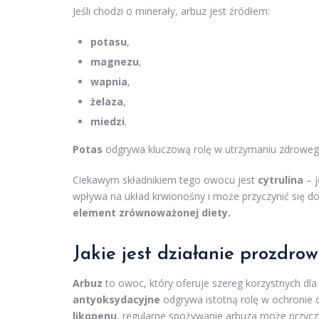
Jeśli chodzi o minerały, arbuz jest źródłem:
potasu
,
magnezu
,
wapnia
,
żelaza
,
miedzi
.
Potas
odgrywa kluczową rolę w utrzymaniu zdrowego u
Ciekawym składnikiem tego owocu jest
cytrulina
– j
wpływa na układ krwionośny i może przyczynić się d
element zrównoważonej diety.
Jakie jest działanie prozdro
Arbuz
to owoc, który oferuje szereg korzystnych dla
antyoksydacyjne
odgrywa istotną rolę w ochronie 
likopenu
, regularne spożywanie arbuza może przycz