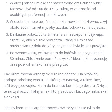
W dużej misce umieść ser mascarpone oraz cukier puder.
Możesz użyć od 100 do 150 g cukru, w zależności od
osobistych preferencji smakowych.
W osobnej misce ubij śmietanę kremówkę na sztywno. Użyj
około 200 ml śmietany, aby uzyskać odpowiednią objętość.
Delikatnie połącz ubitą śmietanę z mascarpone, używając
szpatułki, aby nie zbić powietrza. Staraj się mieszać
muśnięciami z dołu do góry, aby masa była lekka i puszysta.
Po wymieszaniu, wstaw krem do lodówki na przynajmniej
30 minut. Chłodzenie pomoże uzyskać idealną konsystencję
oraz pozwoli smakom się przegryźć.
Taki krem można wzbogacić o różne dodatki. Na przykład,
dodając odrobinę wanilii lub skórkę cytrynową, a także likier,
jeśli przygotowujesz krem do tiramisu lub innego deseru. Dzięki
temu zyskasz unikalny smak, który zadowoli każdego miłośnika
słodkości.
Idealny krem mascarpone możesz wykorzystać nie tylko do