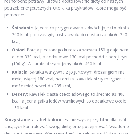
różnorodne potrawy, ułatwia dostosowanie diety do naszych
potrzeb energetycznych. Oto kilka przykładów, które mogą być
pomocne:
Śniadanie
: Jajecznica przygotowana z dwóch jajek to około
200 kcal, podczas gdy tost z awokado dostarcza około 250
kcal,
Obiad
: Porcja pieczonego kurczaka ważąca 150 g daje nam
około 330 kcal, a dodatkowe 130 kcal pochodzi z porcji ryżu
(100 g). W sumie otrzymujemy około 460 kcal,
Kolacja
: Sałatka warzywna z jogurtowym dressingiem ma
mniej więcej 180 kcal, natomiast kawałek pizzy margherita
może mieć nawet do 285 kcal,
Desery
: Kawałek ciasta czekoladowego to średnio aż 400
kcal, a jedna gałka lodów waniliowych to dodatkowe około
150 kcal.
Korzystanie z tabel kalorii
jest niezwykle przydatne dla osób
chcących kontrolować swoją dietę oraz podejmować świadome
decyzje żywieniowe. Warto wiedzieć, że kaloryczność dań może