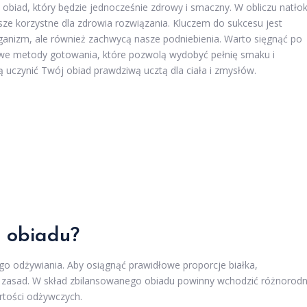
obiad, który będzie jednocześnie zdrowy i smaczny. W obliczu natło
ze korzystne dla zdrowia rozwiązania. Kluczem do sukcesu jest
rganizm, ale również zachwycą nasze podniebienia. Warto sięgnąć po
we metody gotowania, które pozwolą wydobyć pełnię smaku i
 uczynić Twój obiad prawdziwą ucztą dla ciała i zmysłów.
i obiadu?
go odżywiania. Aby osiągnąć prawidłowe proporcje białka,
u zasad. W skład zbilansowanego obiadu powinny wchodzić różnorod
artości odżywczych.