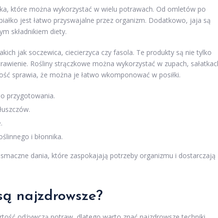
łka, które można wykorzystać w wielu potrawach. Od omletów po
 białko jest łatwo przyswajalne przez organizm. Dodatkowo, jaja są
ym składnikiem diety.
takich jak soczewica, ciecierzyca czy fasola. Te produkty są nie tylko
trawienie. Rośliny strączkowe można wykorzystać w zupach, sałatkac
ność sprawia, że można je łatwo wkomponować w posiłki.
do przygotowania.
łuszczów.
.
ślinnego i błonnika.
 smaczne dania, które zaspokajają potrzeby organizmu i dostarczają
są najzdrowsze?
ość odżywczą potraw, dlatego warto znać najzdrowsze techniki