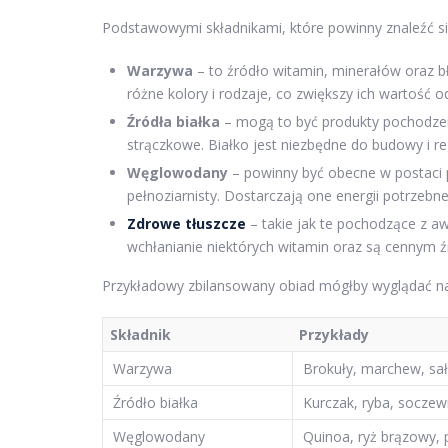
Podstawowymi składnikami, które powinny znaleźć się
Warzywa
– to źródło witamin, minerałów oraz b
różne kolory i rodzaje, co zwiększy ich wartość 
Źródła białka
– mogą to być produkty pochodzenia
strączkowe. Białko jest niezbędne do budowy i re
Węglowodany
– powinny być obecne w postaci pe
pełnoziarnisty. Dostarczają one energii potrzeb
Zdrowe tłuszcze
– takie jak te pochodzące z aw
wchłanianie niektórych witamin oraz są cennym ź
Przykładowy zbilansowany obiad mógłby wyglądać n
Składnik
Przykłady
Warzywa
Brokuły, marchew, sa
Źródło białka
Kurczak, ryba, soczew
Węglowodany
Quinoa, ryż brązowy, 