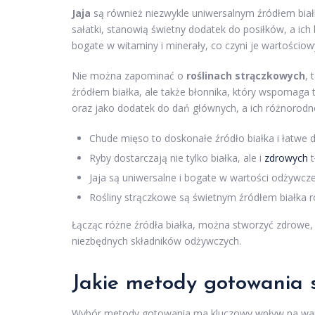
Jaja
są również niezwykle uniwersalnym źródłem bia
sałatki, stanowią świetny dodatek do posiłków, a ich
bogate w witaminy i minerały, co czyni je wartościow
Nie można zapominać o
roślinach strączkowych
, 
źródłem białka, ale także błonnika, który wspomaga 
oraz jako dodatek do dań głównych, a ich różnorod
Chude mięso to doskonałe źródło białka i łatwe 
Ryby dostarczają nie tylko białka, ale i
zdrowych
t
Jaja są uniwersalne i bogate w wartości odżywcze
Rośliny strączkowe są świetnym źródłem białka ro
Łącząc różne źródła białka, można stworzyć zdrowe,
niezbędnych składników odżywczych.
Jakie metody gotowania 
Wybór metody gotowania ma kluczowy wpływ na wart