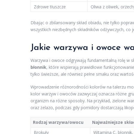
Zdrowe tłuszcze
Oliwa z oliwek, orzech
Dbając o zbilansowany skład obiadu, nie tylko popr
wszystkich niezbędnych składników odżywczych, co je
Jakie warzywa i owoce w
Warzywa i owoce odgrywają fundamentalną rolę w s
błonnik
, które wspierają prawidłowe funkcjonowani
tylko świeższe, ale również pełne smaku oraz wartoś
Wprowadzenie różnorodności kolorów na talerzu może 
kolor warzyw i owoców zazwyczaj oznacza różne grup
organizm na różne sposoby. Na przykład, zielone warz
oraz żelazo, podczas gdy pomidory dostarczają likop
Rodzaj warzywa/owocu
Najważniejsze skła
Brokuły
Witamina C, błonnik,