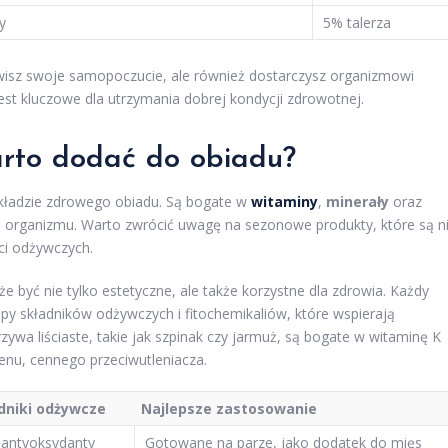
y
5% talerza
awisz swoje samopoczucie, ale również dostarczysz organizmowi
st kluczowe dla utrzymania dobrej kondycji zdrowotnej.
arto dodać do obiadu?
kładzie zdrowego obiadu. Są bogate w
witaminy
,
minerały
oraz
e organizmu. Warto zwrócić uwagę na sezonowe produkty, które są n
ci odżywczych.
być nie tylko estetyczne, ale także korzystne dla zdrowia. Każdy
y składników odżywczych i fitochemikaliów, które wspierają
ywa liściaste, takie jak szpinak czy jarmuż, są bogate w witaminę K
enu, cennego przeciwutleniacza.
dniki odżywcze
Najlepsze zastosowanie
 antyoksydanty
Gotowane na parze, jako dodatek do mięs