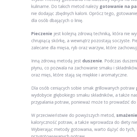
kulinarne. Do takich metod należy
gotowanie na pa
nie dodając zbędnych kalorii. Oprócz tego, gotowanie
dla osób dbających o linię.
Pieczenie
jest kolejną zdrową techniką, która nie wy
chrupiącą skórkę, a wewnątrz pozostają soczyste. Pi
zalecane dla mięsa, ryb oraz warzyw, które zachowu
Inną zdrową metodą jest
duszenie
. Podczas duszeni
płynu, co pozwala na zachowanie smaku i składników
oraz mięs, które stają się miękkie i aromatyczne.
Dla osób ceniących sobie smak grillowanych potraw
wydobycie głębokiego smaku składników, a także nad
przypalania potraw, ponieważ może to prowadzić do 
W przeciwieństwie do powyższych metod,
smażenie
kaloryczność potraw, a także wprowadza do diety ni
Wybierając metody gotowania, warto dążyć do tych, 
przygotowywanych potraw.