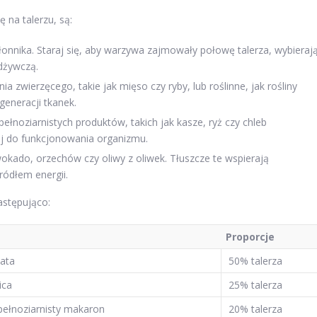
 na talerzu, są:
łonnika. Staraj się, aby warzywa zajmowały połowę talerza, wybieraj
odżywczą.
 zwierzęcego, takie jak mięso czy ryby, lub roślinne, jak rośliny
generacji tkanek.
łnoziarnistych produktów, takich jak kasze, ryż czy chleb
nej do funkcjonowania organizmu.
okado, orzechów czy oliwy z oliwek. Tłuszcze te wspierają
ródłem energii.
astępująco:
Proporcje
łata
50% talerza
ica
25% talerza
pełnoziarnisty makaron
20% talerza