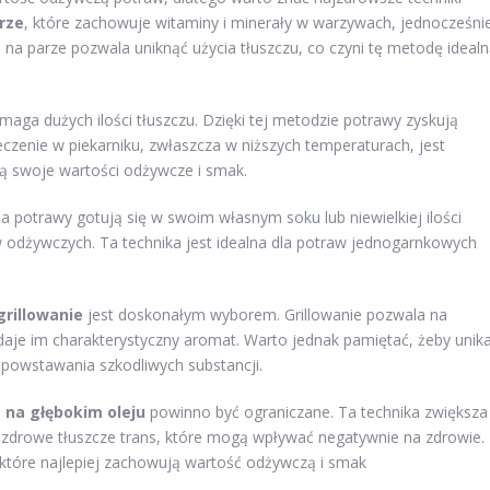
rze
, które zachowuje witaminy i minerały w warzywach, jednocześni
 na parze pozwala uniknąć użycia tłuszczu, co czyni tę metodę ideal
maga dużych ilości tłuszczu. Dzięki tej metodzie potrawy zyskują
eczenie w piekarniku, zwłaszcza w niższych temperaturach, jest
ją swoje wartości odżywcze i smak.
a potrawy gotują się w swoim własnym soku lub niewielkiej ilości
 odżywczych. Ta technika jest idealna dla potraw jednogarnkowych
grillowanie
jest doskonałym wyborem. Grillowanie pozwala na
aje im charakterystyczny aromat. Warto jednak pamiętać, żeby unik
powstawania szkodliwych substancji.
 na głębokim oleju
powinno być ograniczane. Ta technika zwiększa
ezdrowe tłuszcze trans, które mogą wpływać negatywnie na zdrowie.
które najlepiej zachowują wartość odżywczą i smak