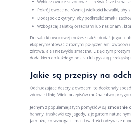
Wybierz owoce sezonowe – są świeższe i smaczn
Pokrój owoce na równiej wielkości kawałki, aby sa
Dodaj sok z cytryny, aby podkreślić smak i zach
Wzbogacaj sałatkę orzechami lub nasionami, któr
Do sałatki owocowej możesz także dodać jogurt natur
eksperymentować z różnymi połączeniami owoców i do
zdrowa, ale i niezwykle smaczna. Dzięki tym prost
dodatkiem do każdego posiłku lub pyszną przekąską 
Jakie są przepisy na odc
Odchudzające desery z owocami to doskonały sposób
zdrowie i linię. Wiele przepisów można łatwo przygo
Jednym z popularniejszych pomysłów są
smoothie 
banany, truskawki czy jagody, z jogurtem naturalnym
jarmużu, co wzbogaci smak i wartości odżywcze nap