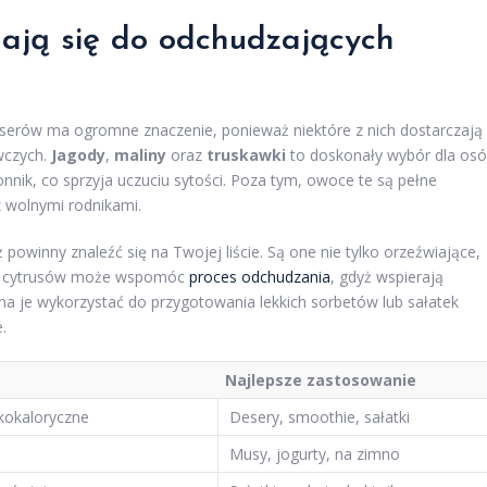
dają się do odchudzających
rów ma ogromne znaczenie, ponieważ niektóre z nich dostarczają
ywczych.
Jagody
,
maliny
oraz
truskawki
to doskonały wybór dla os
onnik, co sprzyja uczuciu sytości. Poza tym, owoce te są pełne
 wolnymi rodnikami.
ż powinny znaleźć się na Twojej liście. Są one nie tylko orzeźwiające,
cie cytrusów może wspomóc
proces odchudzania
, gdyż wspierają
a je wykorzystać do przygotowania lekkich sorbetów lub sałatek
.
Najlepsze zastosowanie
skokaloryczne
Desery, smoothie, sałatki
Musy, jogurty, na zimno