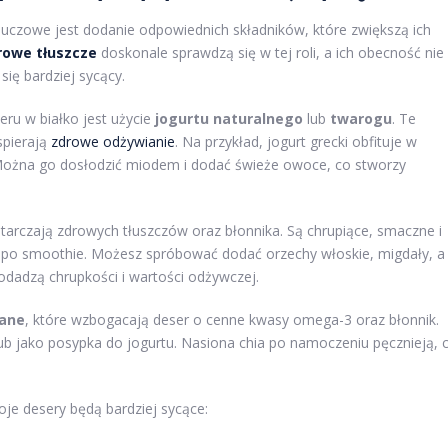
 kluczowe jest dodanie odpowiednich składników, które zwiększą ich
rowe tłuszcze
doskonale sprawdzą się w tej roli, a ich obecność nie
się bardziej sycący.
ru w białko jest użycie
jogurtu naturalnego
lub
twarogu
. Te
spierają
zdrowe odżywianie
. Na przykład, jogurt grecki obfituje w
 Można go dosłodzić miodem i dodać świeże owoce, co stworzy
starczają zdrowych tłuszczów oraz błonnika. Są chrupiące, smaczne i
t po smoothie. Możesz spróbować dodać orzechy włoskie, migdały, a
dadzą chrupkości i wartości odżywczej.
iane
, które wzbogacają deser o cenne kwasy omega-3 oraz błonnik.
lub jako posypka do jogurtu. Nasiona chia po namoczeniu pęcznieją, 
oje desery będą bardziej sycące: