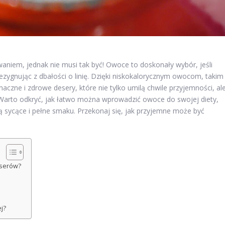
niem, jednak nie musi tak być! Owoce to doskonały wybór, jeśli
ezygnując z dbałości o linię. Dzięki niskokalorycznym owocom, takim
aczne i zdrowe desery, które nie tylko umilą chwile przyjemności, al
Warto odkryć, jak łatwo można wprowadzić owoce do swojej diety,
dą sycące i pełne smaku. Przekonaj się, jak przyjemne może być
eserów?
j?