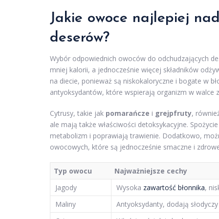
Jakie owoce najlepiej na
deserów?
Wybór odpowiednich owoców do odchudzających dese
mniej kalorii, a jednocześnie więcej składników odż
na diecie, ponieważ są niskokaloryczne i bogate w bł
antyoksydantów, które wspierają organizm w walce z
Cytrusy, takie jak
pomarańcze
i
grejpfruty
, równie
ale mają także właściwości detoksykacyjne. Spoży
metabolizm i poprawiają trawienie. Dodatkowo, możn
owocowych, które są jednocześnie smaczne i zdrowe
Typ owocu
Najważniejsze cechy
Jagody
Wysoka
zawartość błonnika
, ni
Maliny
Antyoksydanty, dodają słodyczy