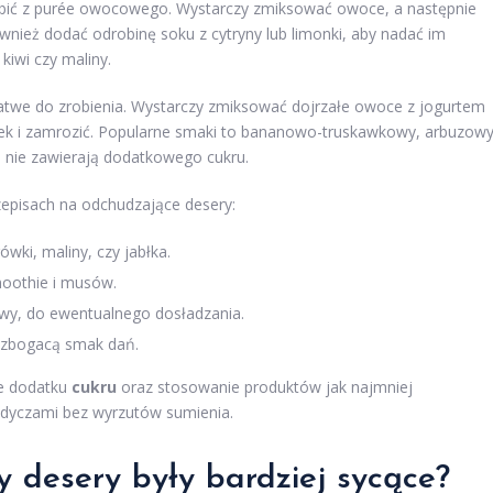
obić z purée owocowego. Wystarczy zmiksować owoce, a następnie
wnież dodać odrobinę soku z cytryny lub limonki, aby nadać im
iwi czy maliny.
 łatwe do zrobienia. Wystarczy zmiksować dojrzałe owoce z jogurtem
mek i zamrozić. Popularne smaki to bananowo-truskawkowy, arbuzow
i nie zawierają dodatkowego cukru.
zepisach na odchudzające desery:
wki, maliny, czy jabłka.
smoothie i musów.
gawy, do ewentualnego dosładzania.
 wzbogacą smak dań.
ie dodatku
cukru
oraz stosowanie produktów jak najmniej
odyczami bez wyrzutów sumienia.
y desery były bardziej sycące?