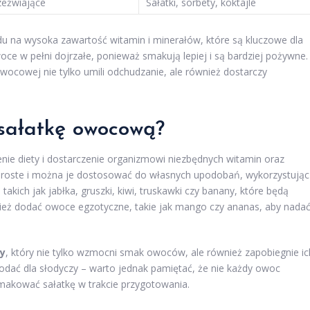
zeźwiające
Sałatki, sorbety, koktajle
 na wysoka zawartość witamin i minerałów, które są kluczowe dla
e w pełni dojrzałe, ponieważ smakują lepiej i są bardziej pożywne.
ocowej nie tylko umili odchudzanie, ale również dostarczy
sałatkę owocową?
ie diety i dostarczenie organizmowi niezbędnych witamin oraz
o proste i można je dostosować do własnych upodobań, wykorzystując
ch jak jabłka, gruszki, kiwi, truskawki czy banany, które będą
ież dodać owoce egzotyczne, takie jak mango czy ananas, aby nada
ny
, który nie tylko wzmocni smak owoców, ale również zapobiegnie ic
dodać dla słodyczy – warto jednak pamiętać, że nie każdy owoc
akować sałatkę w trakcie przygotowania.