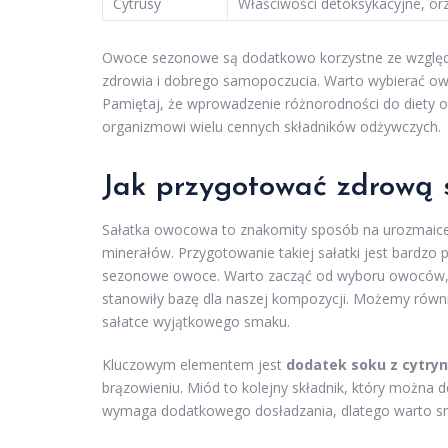
Cytrusy
Właściwości detoksykacyjne, or
Owoce sezonowe są dodatkowo korzystne ze względu
zdrowia i dobrego samopoczucia. Warto wybierać owoc
Pamiętaj, że wprowadzenie różnorodności do diety ow
organizmowi wielu cennych składników odżywczych.
Jak przygotować zdrową 
Sałatka owocowa to znakomity sposób na urozmaicen
minerałów. Przygotowanie takiej sałatki jest bardz
sezonowe owoce. Warto zacząć od wyboru owoców, taki
stanowiły bazę dla naszej kompozycji. Możemy równ
sałatce wyjątkowego smaku.
Kluczowym elementem jest
dodatek soku z cytry
brązowieniu. Miód to kolejny składnik, który można 
wymaga dodatkowego dosładzania, dlatego warto sm