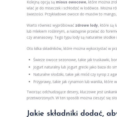
Kolejną opcją są
mious owocowe
, które można zr
wlać je do miseczek i schłodzić w lodówce. Można ró
świeżości. Przykładowe owoce do musów to mango, k
Warto również wypróbować
zdrowe lody
, które są
lub mlekiem roślinnym, a następnie przelać do fore
czy ananasowy. Tego typu lody są naturalnie słodkie 
Oto kilka składników, które można wykorzystać w pr
Świeże owoce sezonowe, takie jak truskawki, boró
Jogurt naturalny lub jogurt grecki jako baza do 
Naturalne słodziki, takie jak miód czy syrop z a
Przyprawy, takie jak cynamon lub wanilia, które
Tworząc odchudzające desery, kluczowe jest unikan
przetworzonych. W ten sposób można cieszyć się sł
Jakie składniki dodać, ab