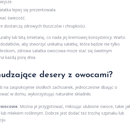
iejsze.
łatka lepiej się prezentowała.
ować świeżość.
e dostarczą zdrowych tłuszczów i chrupkości.
alny lub bitą śmietanę, co nada jej kremowej konsystencji. Warto
datków, aby stworzyć unikalną sałatkę, która będzie nie tylko
ym krokom, zdrowa sałatka owocowa może stać się świetnym
na każdą porę dnia.
hudzające desery z owocami?
 na zaspokojenie słodkich zachcianek, jednocześnie dbając o
tować w domu, wykorzystując naturalne składniki.
owocowe
. Można je przygotować, miksując ulubione owoce, takie ja
 lub mlekiem roślinnym. Dobrze jest dodać też trochę szpinaku lub
oju.