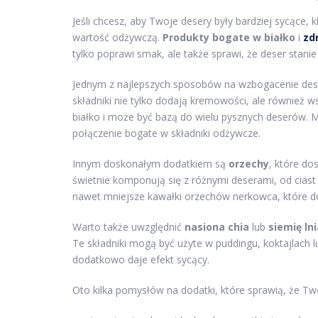
Jeśli chcesz, aby Twoje desery były bardziej sycące,
wartość odżywczą.
Produkty bogate w białko
i
zd
tylko poprawi smak, ale także sprawi, że deser stanie 
Jednym z najlepszych sposobów na wzbogacenie dese
składniki nie tylko dodają kremowości, ale również w
białko i może być bazą do wielu pysznych deserów.
połączenie bogate w składniki odżywcze.
Innym doskonałym dodatkiem są
orzechy
, które do
świetnie komponują się z różnymi deserami, od cias
nawet mniejsze kawałki orzechów nerkowca, które do
Warto także uwzględnić
nasiona chia
lub
siemię ln
Te składniki mogą być użyte w puddingu, koktajlach 
dodatkowo daje efekt sycący.
Oto kilka pomysłów na dodatki, które sprawią, że Tw