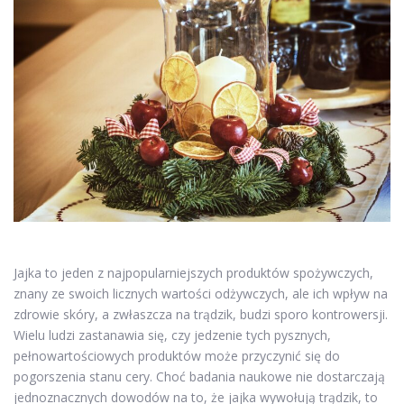
Jajka to jeden z najpopularniejszych produktów spożywczych,
znany ze swoich licznych wartości odżywczych, ale ich wpływ na
zdrowie skóry, a zwłaszcza na trądzik, budzi sporo kontrowersji.
Wielu ludzi zastanawia się, czy jedzenie tych pysznych,
pełnowartościowych produktów może przyczynić się do
pogorszenia stanu cery. Choć badania naukowe nie dostarczają
jednoznacznych dowodów na to, że jajka wywołują trądzik, to