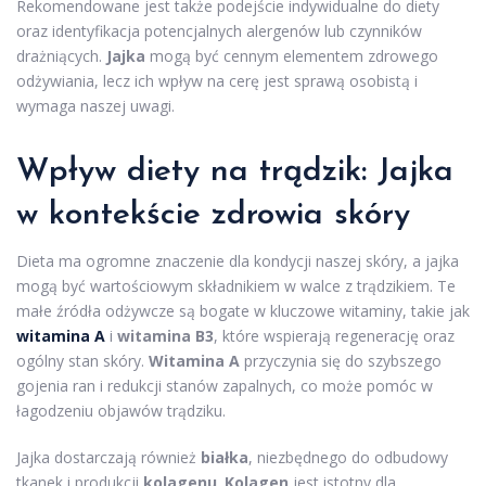
Rekomendowane jest także podejście indywidualne do diety
oraz identyfikacja potencjalnych alergenów lub czynników
drażniących.
Jajka
mogą być cennym elementem zdrowego
odżywiania, lecz ich wpływ na cerę jest sprawą osobistą i
wymaga naszej uwagi.
Wpływ diety na trądzik
: Jajka
w kontekście zdrowia skóry
Dieta ma ogromne znaczenie dla kondycji naszej skóry, a jajka
mogą być wartościowym składnikiem w walce z trądzikiem. Te
małe źródła odżywcze są bogate w kluczowe witaminy, takie jak
witamina A
i
witamina B3
, które wspierają regenerację oraz
ogólny stan skóry.
Witamina A
przyczynia się do szybszego
gojenia ran i redukcji stanów zapalnych, co może pomóc w
łagodzeniu objawów trądziku.
Jajka dostarczają również
białka
, niezbędnego do odbudowy
tkanek i produkcji
kolagenu
.
Kolagen
jest istotny dla