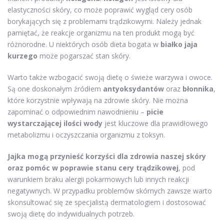
elastyczności skóry, co może poprawić wygląd cery osób
borykających się z problemami trądzikowymi. Należy jednak
pamiętać, że reakcje organizmu na ten produkt mogą być
różnorodne. U niektórych osób dieta bogata w
białko jaja
kurzego
może pogarszać stan skóry.
Warto także wzbogacić swoją dietę o świeże warzywa i owoce.
Są one doskonałym źródłem
antyoksydantów
oraz
błonnika
,
które korzystnie wpływają na zdrowie skóry. Nie można
zapominać o odpowiednim nawodnieniu –
picie
wystarczającej ilości wody
jest kluczowe dla prawidłowego
metabolizmu i oczyszczania organizmu z toksyn.
Jajka mogą przynieść korzyści dla zdrowia naszej skóry
oraz pomóc w poprawie stanu cery trądzikowej
, pod
warunkiem braku alergii pokarmowych lub innych reakcji
negatywnych. W przypadku problemów skórnych zawsze warto
skonsultować się ze specjalistą dermatologiem i dostosować
swoją dietę do indywidualnych potrzeb.