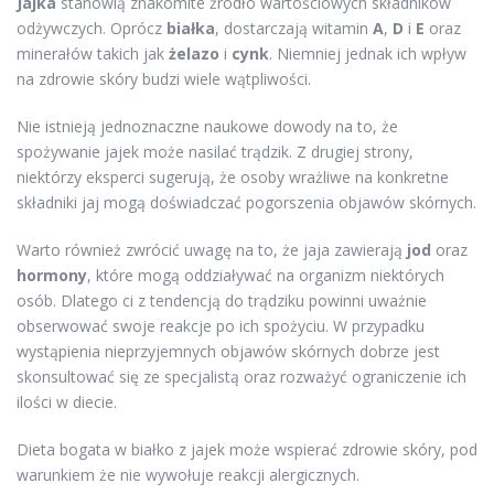
Jajka
stanowią znakomite źródło wartościowych składników
odżywczych. Oprócz
białka
, dostarczają witamin
A
,
D
i
E
oraz
minerałów takich jak
żelazo
i
cynk
. Niemniej jednak ich wpływ
na zdrowie skóry budzi wiele wątpliwości.
Nie istnieją jednoznaczne naukowe dowody na to, że
spożywanie jajek może nasilać trądzik. Z drugiej strony,
niektórzy eksperci sugerują, że osoby wrażliwe na konkretne
składniki jaj mogą doświadczać pogorszenia objawów skórnych.
Warto również zwrócić uwagę na to, że jaja zawierają
jod
oraz
hormony
, które mogą oddziaływać na organizm niektórych
osób. Dlatego ci z tendencją do trądziku powinni uważnie
obserwować swoje reakcje po ich spożyciu. W przypadku
wystąpienia nieprzyjemnych objawów skórnych dobrze jest
skonsultować się ze specjalistą oraz rozważyć ograniczenie ich
ilości w diecie.
Dieta bogata w białko z jajek może wspierać zdrowie skóry, pod
warunkiem że nie wywołuje reakcji alergicznych.