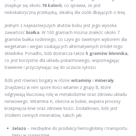
znajduje się około
76 kalorii
, co sprawia, że jest
niskokaloryczną przekąską, idealną dla osób dbających o linię.
Jednym z najważniejszych atutów bobu jest jego wysoka
zawartość
białka
. W 100 gramach można znaleźć około 7
gramów białka roślinnego, co czyni go świetnym wyborem dla
wegetarian i wegan szukających alternatywnych źródeł tego
składnika. Ponadto, bób dostarcza także
5 gramów błonnika
,
co jest korzystne dla układu pokarmowego, wspomagając
trawienie i przyczyniając się do uczucia sytości.
Bób jest również bogaty w różne
witaminy
i
minerały
.
Znajdziesz w nim spore ilości witamin z grupy B, które
odgrywają kluczową rolę w metabolizmie oraz zdrowiu układu
nerwowego. Witamina K, obecna w bobie, wspiera procesy
krzepnięcia krwi oraz zdrowie kości. Dodatkowo, bób jest
źródłem cennych minerałów, takich jak:
żelazo
– niezbędne do produkcji hemoglobiny i transportu
tlenu w organizmie,