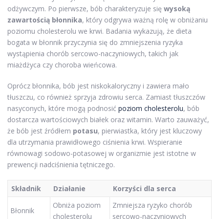
odżywczym. Po pierwsze, bób charakteryzuje się
wysoką
zawartością błonnika
, który odgrywa ważną rolę w obniżaniu
poziomu cholesterolu we krwi. Badania wykazują, że dieta
bogata w błonnik przyczynia się do zmniejszenia ryzyka
wystąpienia chorób sercowo-naczyniowych, takich jak
miażdżyca czy choroba wieńcowa.
Oprócz błonnika, bób jest niskokaloryczny i zawiera mało
tłuszczu, co również sprzyja zdrowiu serca. Zamiast tłuszczów
nasyconych, które mogą podnosić
poziom cholesterolu
, bób
dostarcza wartościowych białek oraz witamin. Warto zauważyć,
że bób jest źródłem
potasu
, pierwiastka, który jest kluczowy
dla utrzymania prawidłowego ciśnienia krwi. Wspieranie
równowagi sodowo-potasowej w organizmie jest istotne w
prewencji nadciśnienia tętniczego.
Składnik
Działanie
Korzyści dla serca
Obniża poziom
Zmniejsza ryzyko chorób
Błonnik
cholesterolu
sercowo-naczyniowych